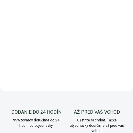
Mykorhízne huby
Mykorhízne huby
DODANIE DO 24 HODÍN
AŽ PRED VÁŠ VCHOD
95% tovarov doručíme do 24
Ušetrite si chrbát. Ťažké
hodín od objednávky.
objednávky dourčíme až pred váš
vchod.