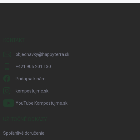
Z
á
p
ä
t
i
KONTAKT
e
objednavky
@
happyterra.sk
+421 905 201 130
Pridaj sa k nám
kompostujme.sk
YouTube Kompostujme.sk
UŽITOČNÉ ODKAZY
Spoľahlivé doručenie