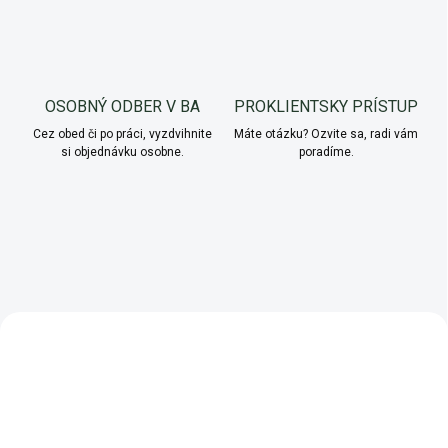
OSOBNÝ ODBER V BA
PROKLIENTSKY PRÍSTUP
Cez obed či po práci, vyzdvihnite
Máte otázku? Ozvite sa, radi vám
si objednávku osobne.
poradíme.
NOVINKA
AKCIA
AKCIA
TIP
VIAC ZA MENEJ
VIAC ZA MENEJ