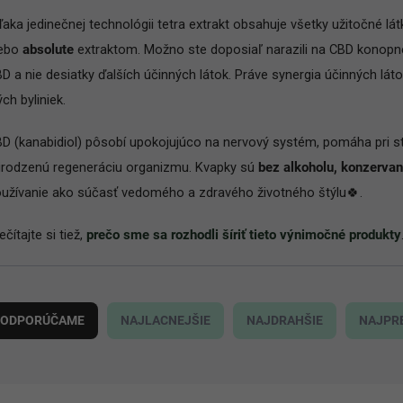
aka jedinečnej technológii tetra extrakt obsahuje všetky užitočné l
lebo
absolute
extraktom. Možno ste doposiaľ narazili na CBD konopné 
D a nie desiatky ďalších účinných látok. Práve synergia účinných 
ých byliniek.
D (kanabidiol) pôsobí upokojujúco na nervový systém, pomáha pri str
irodzenú regeneráciu organizmu. Kvapky sú
bez alkoholu, konzervan
užívanie ako súčasť vedomého a zdravého životného štýlu🍀.
ečítajte si tiež,
prečo sme sa rozhodli šíriť tieto výnimočné produkty
ODPORÚČAME
NAJLACNEJŠIE
NAJDRAHŠIE
NAJPR