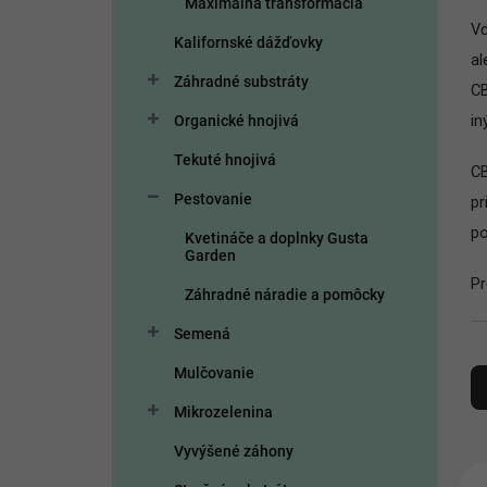
Maximálna transformácia
e
Vď
l
Kalifornské dážďovky
a
Záhradné substráty
CB
in
Organické hnojivá
Tekuté hnojivá
CB
Pestovanie
pr
po
Kvetináče a doplnky Gusta
Garden
Pr
Záhradné náradie a pomôcky
Semená
R
Mulčovanie
a
d
Mikrozelenina
e
n
Vyvýšené záhony
i
V