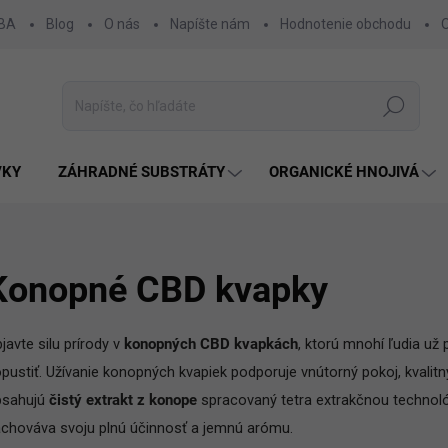
 BA
Blog
O nás
Napíšte nám
Hodnotenie obchodu
Hľadať
VKY
ZÁHRADNÉ SUBSTRÁTY
ORGANICKÉ HNOJIVÁ
Konopné CBD kvapky
javte silu prírody v
konopných CBD kvapkách
, ktorú mnohí ľudia už
pustiť. Užívanie konopných kvapiek podporuje vnútorný pokoj, kvalit
bsahujú
čistý extrakt z konope
spracovaný tetra extrakčnou technológi
chováva svoju plnú účinnosť a jemnú arómu.