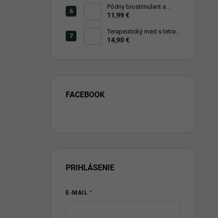
Pôdny biostimulant a
prírodné hnojivo
11,99 €
ekofertile®plant
Terapeutický med s tetra
extraktom borovicového
14,90 €
ihličia
FACEBOOK
PRIHLÁSENIE
E-MAIL