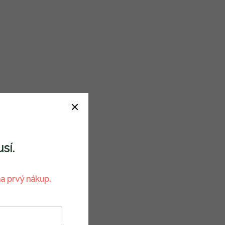
sí.
a prvý nákup.