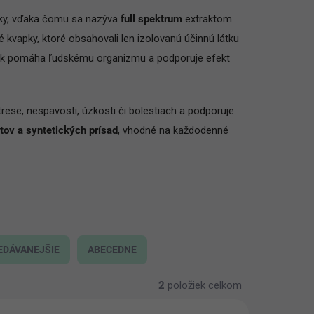
átky, vďaka čomu sa nazýva
full spektrum
extraktom
kvapky, ktoré obsahovali len izolovanú účinnú látku
látok pomáha ľudskému organizmu a podporuje efekt
ese, nespavosti, úzkosti či bolestiach a podporuje
tov a syntetických prísad
, vhodné na každodenné
.
EDÁVANEJŠIE
ABECEDNE
2
položiek celkom