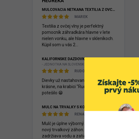
HEUREKA
MULČOVACIA NETKANÁ TEXTÍLIA Z OVČEJ VLNY
MAREK
Textilia z ovčej vlny je perfektný
pomocník záhradkára hlavne v lete
nielen vonku, ale hlavne v skleníkoch.
Kúpil som u vás 2...
KALIFORNSKÉ DÁŽĎOVKY - EISENIA FETIDA
- JEDNOTKA NA SLOVENSKU -
RUDOLF MITAŠÍK
Dievky už nastahovane, dakujem
krásne, na krabici "Rudkovi" veeelmi
potešilo 😁
MULČ NA TRVALKY S KOKOSOM, 70 L
RENATA
Mulč je úplne výborný. Poižila som na
nový trvalkový záhon. Výborne
zadržiava vodu a zatiaľ bez burín.