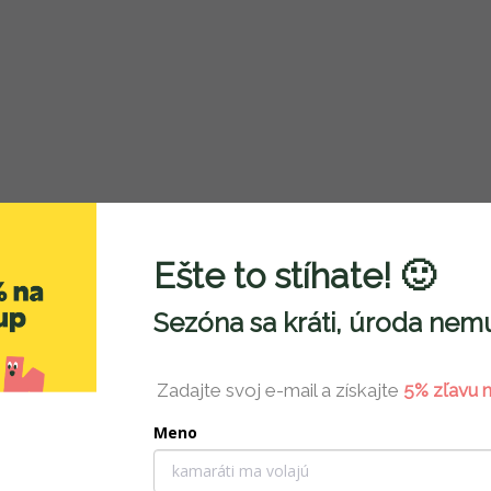
i
s
u
Ešte to stíhate! 🙂
Sezóna sa kráti, úroda nemu
Zadajte svoj e-mail a získajte
5% zľavu n
Meno