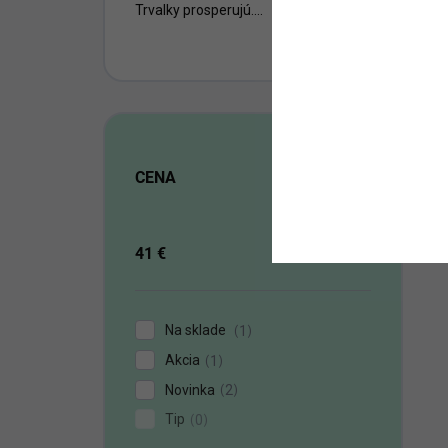
Trvalky prosperujú....
CENA
41
€
60
€
Na sklade
1
Akcia
1
Novinka
2
Tip
0