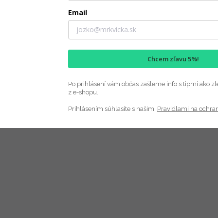
Email
Chcem zľavu 5%!
Po prihlásení vám občas zašleme info s tipmi ako zl
z e-shopu.
Prihlásením súhlasíte s našimi
Pravidlami na ochra