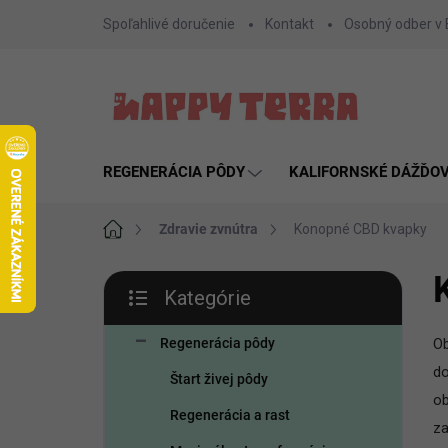
Prejsť
Spoľahlivé doručenie
Kontakt
Osobný odber v
na
obsah
REGENERÁCIA PÔDY
KALIFORNSKÉ DÁŽĎO
Domov
Zdravie zvnútra
Konopné CBD kvapky
B
Kategórie
o
Preskočiť
č
kategórie
n
Regenerácia pôdy
Ob
ý
do
Štart živej pôdy
p
o
a
Regenerácia a rast
za
n