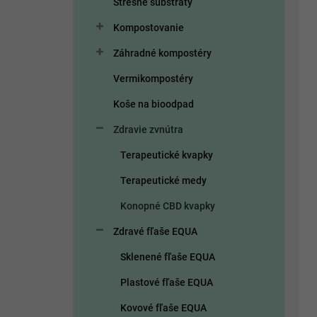
Strešné substráty
e
ý
p
p
Kompostovanie
r
i
o
s
Záhradné kompostéry
d
p
Vermikompostéry
u
r
k
o
Koše na bioodpad
t
d
o
Zdravie zvnútra
u
v
k
Terapeutické kvapky
t
o
Terapeutické medy
v
Konopné CBD kvapky
Zdravé fľaše EQUA
Sklenené fľaše EQUA
Plastové fľaše EQUA
Kovové fľaše EQUA