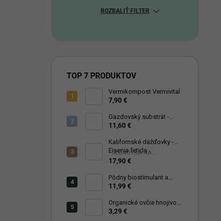
ROZBALIŤ FILTER
TOP 7 PRODUKTOV
Vermikompost Vermivital
7,90 €
Gazdovský substrát -
VermiVital 50 litrov
11,60 €
Kalifornské dážďovky -
Eisenia fetida
- JEDNOTKA NA
SLOVENSKU -
17,90 €
Pôdny biostimulant a
prírodné hnojivo
11,99 €
microfertile® plant
Organické ovčie hnojivo
granulované LASTA
3,29 €
PREMIUM