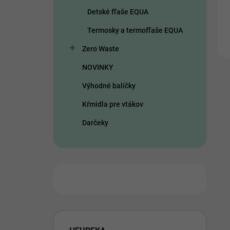
Detské fľaše EQUA
Termosky a termofľaše EQUA
Zero Waste
NOVINKY
Výhodné balíčky
Kŕmidla pre vtákov
Darčeky