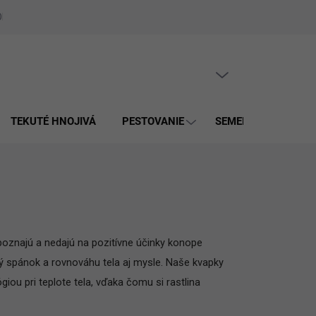
Obchodné podmienky
Zásady spracúvania osobných údajov a použí
PRÁZDNY KOŠÍK
NÁKUPNÝ
KOŠÍK
TEKUTÉ HNOJIVÁ
PESTOVANIE
SEMENÁ
MULČ
 poznajú a nedajú na pozitívne účinky konope
ný spánok a rovnováhu tela aj mysle. Naše kvapky
ou pri teplote tela, vďaka čomu si rastlina