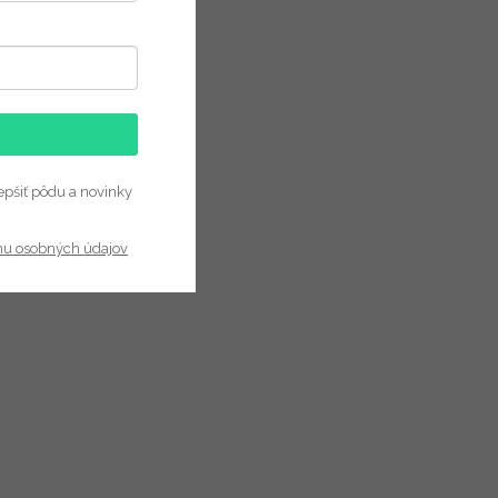
epšiť pôdu a novinky
nu osobných údajov