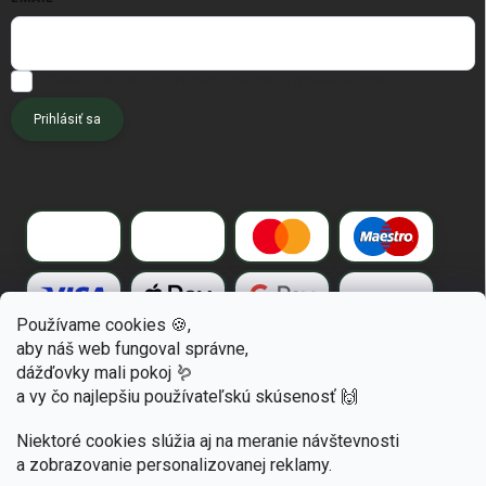
Chcem dostávať tipy pre pôdu, kompost a špeciálne akcie.
Prihlásiť sa
Používame cookies 🍪,
aby náš web fungoval správne,
dážďovky mali pokoj 🪱
a vy čo najlepšiu používateľskú skúsenosť 🙌
Niektoré cookies slúžia aj na meranie návštevnosti
a zobrazovanie personalizovanej reklamy.