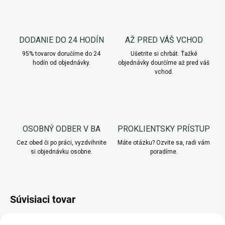
DODANIE DO 24 HODÍN
AŽ PRED VÁŠ VCHOD
95% tovarov doručíme do 24
Ušetrite si chrbát. Ťažké
hodín od objednávky.
objednávky dourčíme až pred váš
vchod.
OSOBNÝ ODBER V BA
PROKLIENTSKY PRÍSTUP
Cez obed či po práci, vyzdvihnite
Máte otázku? Ozvite sa, radi vám
si objednávku osobne.
poradíme.
Súvisiaci tovar
NOVINKA
AKCIA