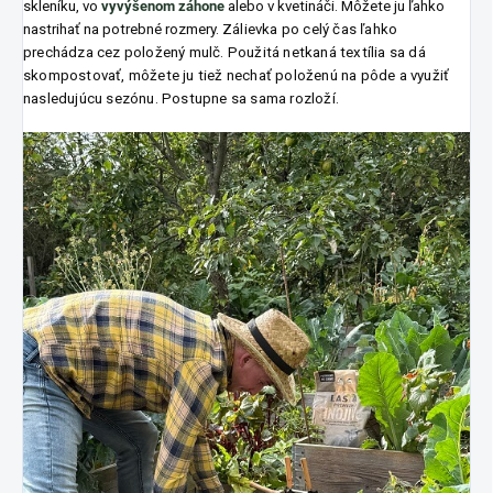
skleníku, vo
vyvýšenom záhone
alebo v kvetináči. Môžete ju ľahko
nastrihať na potrebné rozmery.
Zálievka po celý čas
ľahko
prechádza cez položený mulč.
Použitá netkaná textília sa dá
skompostovať, môžete ju tiež nechať položenú na pôde a využiť
nasledujúcu sezónu. Postupne sa sama rozloží.