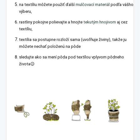
na textíliu môžete použiť ďalší
mulčovací materiál
podľa vášho
výberu,
rastliny pokojne polievajte a hnojte
tekutým hnojivom
aj cez
textíliu,
textília sa postupne rozloží sama (uvoľňuje živiny), takže ju
môžete nechať položenú na pôde
sledujte ako sa mení pôda pod textílou vplyvom pôdneho
života😉