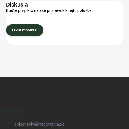
Diskusia
Buďte prvý, kto napíše príspevok k tejto položke.
Pridať komentár
Z
á
p
ä
t
i
KONTAKT
e
objednavky
@
happyterra.sk