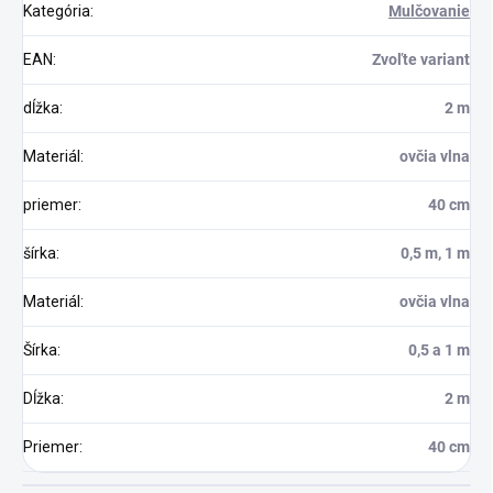
Kategória
:
Mulčovanie
EAN
:
Zvoľte variant
dĺžka
:
2 m
Materiál
:
ovčia vlna
priemer
:
40 cm
šírka
:
0,5 m, 1 m
Materiál
:
ovčia vlna
Šírka
:
0,5 a 1 m
Dĺžka
:
2 m
Priemer
:
40 cm