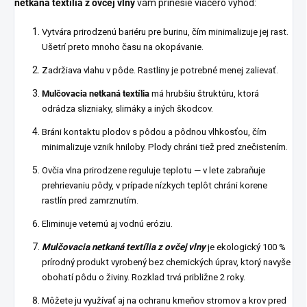
netkaná textília z ovčej vlny
vám prinesie viacero výhod:
Vytvára prirodzenú bariéru pre burinu, čím minimalizuje jej rast.
Ušetrí preto mnoho času na okopávanie.
Zadržiava vlahu v pôde. Rastliny je potrebné menej zalievať.
Mulčovacia netkaná textília
má hrubšiu štruktúru, ktorá
odrádza slizniaky, slimáky a iných škodcov.
Bráni kontaktu plodov s pôdou a pôdnou vlhkosťou, čím
minimalizuje vznik hniloby. Plody chráni tiež pred znečistením.
Ovčia vlna prirodzene reguluje teplotu — v lete zabraňuje
prehrievaniu pôdy, v prípade nízkych teplôt chráni korene
rastlín pred zamrznutím.
Eliminuje veternú aj vodnú eróziu.
Mulčovacia netkaná textília z ovčej vlny
je ekologický 100 %
prírodný produkt vyrobený bez chemických úprav, ktorý navyše
obohatí pôdu o živiny. Rozklad trvá približne 2 roky.
Môžete ju využívať aj na ochranu kmeňov stromov a krov pred