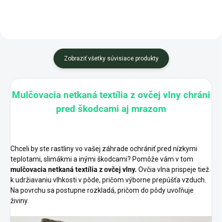
Zobraziť všetky súvisiace produkty
Mulčovacia netkaná textília z ovčej vlny chráni
pred škodcami aj mrazom
Chceli by ste rastliny vo vašej záhrade ochrániť pred nízkymi
teplotami, slimákmi a inými škodcami? Pomôže vám v tom
mulčovacia netkaná textília z ovčej vlny
.
Ovčia vlna prispeje tiež
k udržiavaniu vlhkosti v pôde, pričom výborne prepúšťa vzduch.
Na povrchu sa postupne rozkladá, pričom do pôdy uvoľňuje
živiny.