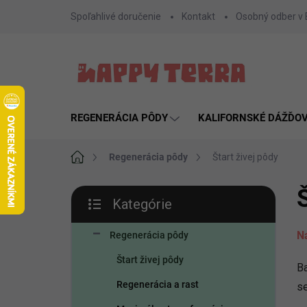
Prejsť
Spoľahlivé doručenie
Kontakt
Osobný odber v
na
obsah
REGENERÁCIA PÔDY
KALIFORNSKÉ DÁŽĎO
Domov
Regenerácia pôdy
Štart živej pôdy
B
Kategórie
o
Preskočiť
č
kategórie
Na
n
Regenerácia pôdy
ý
Štart živej pôdy
p
B
a
Regenerácia a rast
se
n