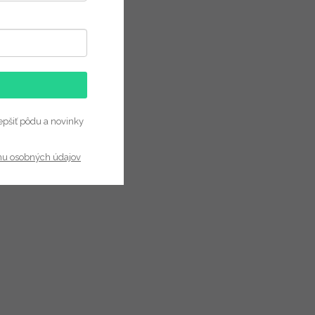
epšiť pôdu a novinky
nu osobných údajov