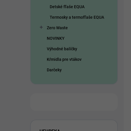
Detské fľaše EQUA
Termosky a termofľaše EQUA
Zero Waste
NOVINKY
Výhodné balíčky
Kŕmidla pre vtákov
Darčeky