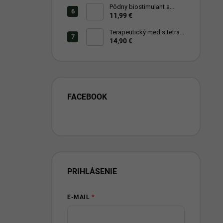
Pôdny biostimulant a
prírodné hnojivo
11,99 €
ekofertile®plant
Terapeutický med s tetra
extraktom borovicového
14,90 €
ihličia
FACEBOOK
PRIHLÁSENIE
E-MAIL