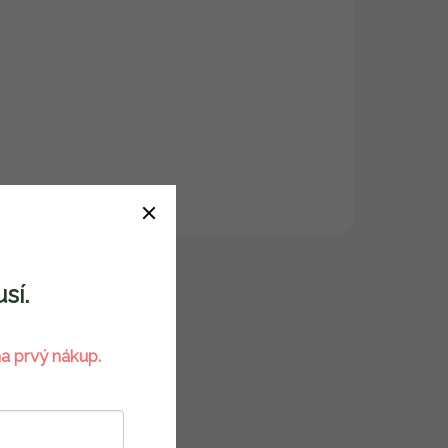
sí.
a prvý nákup.