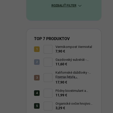
ROZBALIŤ FILTER
TOP 7 PRODUKTOV
Vermikompost Vermivital
7,90 €
Gazdovský substrát -
VermiVital 50 litrov
11,60 €
Kalifornské dážďovky -
Eisenia fetida
- JEDNOTKA NA
SLOVENSKU -
17,90 €
Pôdny biostimulant a
prírodné hnojivo
11,99 €
microfertile® plant
Organické ovčie hnojivo
granulované LASTA
3,29 €
PREMIUM