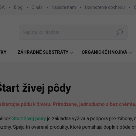
 BA
Blog
O nás
Napíšte nám
Hodnotenie obchodu
Hľadať
VKY
ZÁHRADNÉ SUBSTRÁTY
ORGANICKÉ HNOJIVÁ
Štart živej pôdy
štartujte pôdu k životu. Prirodzene, jednoducho a bez chémie
alíček
Štart živej pôdy
je základná výživa a podpora pre záhony, r
zóny. Spája tri overené produkty, ktoré pomáhajú doplniť pôde o