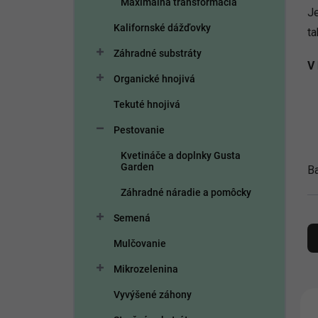
Maximálna transformácia
e
Je
l
Kalifornské dážďovky
ta
Záhradné substráty
V 
Organické hnojivá
Tekuté hnojivá
Pestovanie
Kvetináče a doplnky Gusta
Garden
Ba
Záhradné náradie a pomôcky
R
Semená
a
Mulčovanie
d
e
Mikrozelenina
n
i
V
Vyvýšené záhony
e
ý