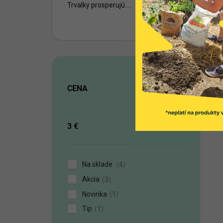
Trvalky prosperujú....
CENA
3
€
580
€
Na sklade
4
Akcia
3
Novinka
1
Tip
1