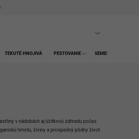
Obchodné podmienky
Zásady spracúvania osobných údajov a použí
PRÁZDNY KOŠÍK
NÁKUPNÝ
KOŠÍK
TEKUTÉ HNOJIVÁ
PESTOVANIE
SEMENÁ
MULČ
.
astliny v nádobách aj úžitkovú záhradu počas
rganickú hmotu, živiny a prospešný pôdny život.