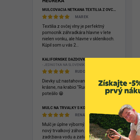
HEUREKA
MULČOVACIA NETKANÁ TEXTÍLIA Z OVČEJ VLNY
MAREK
Textilia z ovčej vlny je perfektný
pomocník záhradkára hlavne v lete
nielen vonku, ale hlavne v skleníkoch.
Kúpil som u vás 2...
KALIFORNSKÉ DÁŽĎOVKY - EISENIA FETIDA
- JEDNOTKA NA SLOVENSKU -
RUDOLF MITAŠÍK
Dievky už nastahovane, dakujem
krásne, na krabici "Rudkovi" veeelmi
potešilo 😁
MULČ NA TRVALKY S KOKOSOM, 70 L
RENATA
Mulč je úplne výborný. Poižila som na
nový trvalkový záhon. Výborne
zadržiava vodu a zatiaľ bez burín.