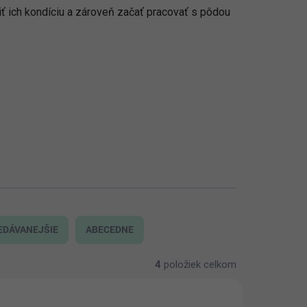
iť ich kondíciu a zároveň začať pracovať s pôdou
EDÁVANEJŠIE
ABECEDNE
4
položiek celkom
AKCIA
80/1 K
1628/5 L