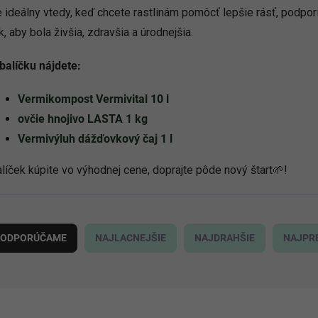
 ideálny vtedy, keď chcete rastlinám pomôcť lepšie rásť, podpor
k, aby bola živšia, zdravšia a úrodnejšia.
balíčku nájdete:
Vermikompost Vermivital 10 l
ovčie hnojivo LASTA 1 kg
Vermivýluh dážďovkový čaj 1 l
líček kúpite vo výhodnej cene, doprajte pôde nový štart🌱!
ODPORÚČAME
NAJLACNEJŠIE
NAJDRAHŠIE
NAJPR
NOVINKA
AKCIA
3424
24