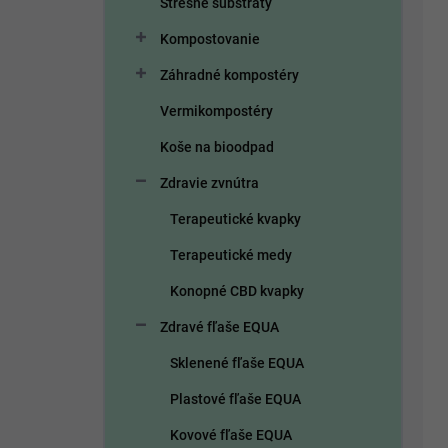
Strešné substráty
p
p
r
i
Kompostovanie
o
s
d
p
Záhradné kompostéry
u
r
Vermikompostéry
k
o
t
d
Koše na bioodpad
o
u
Zdravie zvnútra
v
k
t
Terapeutické kvapky
o
v
Terapeutické medy
Konopné CBD kvapky
Zdravé fľaše EQUA
Sklenené fľaše EQUA
Plastové fľaše EQUA
Kovové fľaše EQUA