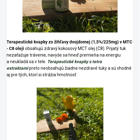
Terapeutické kvapky zo žihľavy dvojdomej (1,5%/225mg) v MTC
- C8 oleji
obsahujú zdravý kokosový MCT olej (C8). Prijatý tuk
nezaťažuje trávenie, navyše sa hneď premieňa na energiu
a neukladá sa v tele.
Terapeutické kvapky s tetra
extraktami
preto neobsahujú žiadne nezdravé tuky a sú vhodné
aj pre tých, ktorí si strážia hmotnosť.