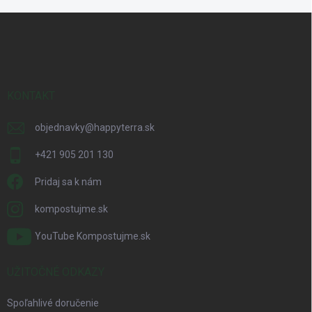
Z
á
p
ä
t
i
KONTAKT
e
objednavky
@
happyterra.sk
+421 905 201 130
Pridaj sa k nám
kompostujme.sk
YouTube Kompostujme.sk
UŽITOČNÉ ODKAZY
Spoľahlivé doručenie