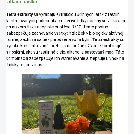
látkami rastlín
Tetra extrakty
sa vyrábajú extrakciou účinných látok z rastlín
kontrolovaných podmienkach. Liečivé látky rastliny sú získavané
pri nízkom tlaku a teplote približne 37 °C. Tento postup
zabezpečuje zachovanie všetkých zložiek v biologicky aktívnej
forme, zachová sa tiež prirodzená vôňa bylín.
Tetra extrakty
sú
vysoko koncentrované, preto sa na bežné užívanie kombinujú
s nosičmi, ako sú rastlinné oleje, alkohol a
pastovaný med
. Táto
kombinácia zabezpečuje ich vstrebávanie a zlepšuje účinok na
ľudský organizmus.