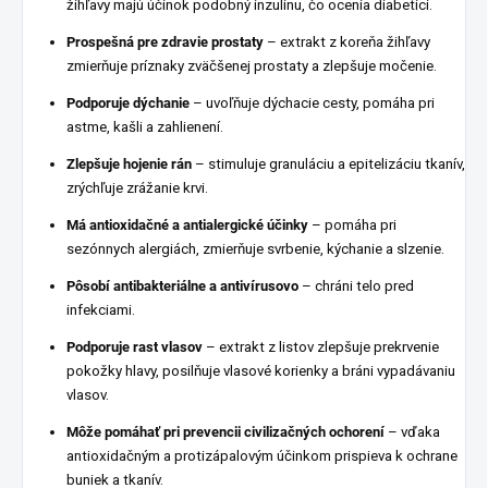
žihľavy majú účinok podobný inzulínu, čo ocenia diabetici.
Prospešná pre zdravie prostaty
– extrakt z koreňa žihľavy
zmierňuje príznaky zväčšenej prostaty a zlepšuje močenie.
Podporuje dýchanie
– uvoľňuje dýchacie cesty, pomáha pri
astme, kašli a zahlienení.
Zlepšuje hojenie rán
– stimuluje granuláciu a epitelizáciu tkanív,
zrýchľuje zrážanie krvi.
Má antioxidačné a antialergické účinky
– pomáha pri
sezónnych alergiách, zmierňuje svrbenie, kýchanie a slzenie.
Pôsobí antibakteriálne a antivírusovo
– chráni telo pred
infekciami.
Podporuje rast vlasov
– extrakt z listov zlepšuje prekrvenie
pokožky hlavy, posilňuje vlasové korienky a bráni vypadávaniu
vlasov.
Môže pomáhať pri prevencii civilizačných ochorení
– vďaka
antioxidačným a protizápalovým účinkom prispieva k ochrane
buniek a tkanív.