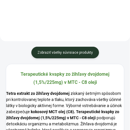
všetky účinné látky rastliny.
zostávajú zachované všetky
Vstrebávanie do...
účinné látky...
Zobraziť všetky súvisiace produkty
Terapeutické kvapky zo žihľavy dvojdomej
(1,5%/225mg) v MTC - C8 oleji
Tetra extrakt
zo žihľavy dvojdomej
získaný šetrným spôsobom
pri kontrolovanej teplote a tlaku, ktorý zachováva všetky účinné
látky v biologicky aktívnej forme. Výborné vstrebávanie a účinok
zabezpečuje
kokosový
MCT olej (C8).
Terapeutické kvapky zo
žihľavy dvojdomej (1,5%/225mg) v MTC - C8 oleji
podporujú
detoxikáciu organizmu a metabolizmus. Žihľava dvojdomá je
všestranná bylinka, ktorá posilňuje a regeneruje organizmus.