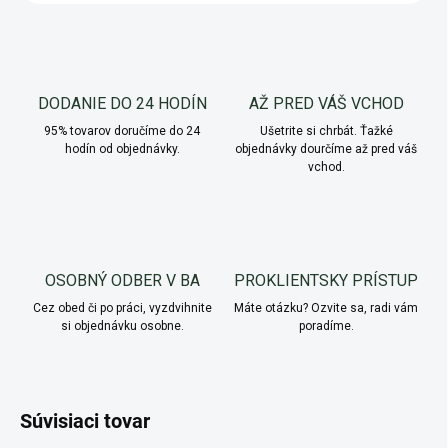
DODANIE DO 24 HODÍN
AŽ PRED VÁŠ VCHOD
95% tovarov doručíme do 24
Ušetrite si chrbát. Ťažké
hodín od objednávky.
objednávky dourčíme až pred váš
vchod.
OSOBNÝ ODBER V BA
PROKLIENTSKY PRÍSTUP
Cez obed či po práci, vyzdvihnite
Máte otázku? Ozvite sa, radi vám
si objednávku osobne.
poradíme.
Súvisiaci tovar