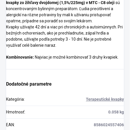
kvapky zo žihľavy dvojdomej (1,5%/225mg) v MTC - C8
oleji
sú
koncentrovaným bylinným preparátom. Ľudia precitlivení a
alergickí na rôzne potraviny by mali k užívaniu pristupovať
opatrne, prípadne sa poradiť so svojím lekárom.
Kvapky užívajte 42 dní a viac pri chronických a autoimúnnych. Pri
bežných ochoreniach, ako je prechladnutie, zápal hrdla a
podobne, užívajte podľa potreby 3 - 10 dní. Nie je potrebné
využívať celé balenie naraz.
Kombinovanie:
Najviac je možné kombinovať 3 druhy kvapiek.
Dodatočné parametre
Kategória
:
Terapeutické kvapky
Hmotnosť
:
0.058 kg
EAN
:
8586024557406