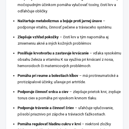
močopudným účinkom pomáha vylučovať toxíny, čistí krv a
odľahčuje obličky.
Naštartuje metabolizmus a bojuje proti jarnej únave
–
podporuje vitalitu, činnosť pečene a tráviaceho systému.
Zlepšuje vzhľad pokožky
– čistí krv a tým napomáha aj
zmierneniu akné a iných kožných problémov.
Posilňuje krvotvorbu a zastavuje krvácanie
– vďaka vysokému
obsahu železa a vitamínu K sa využíva pri krvácaní z nosa,
hemoroidoch či maternicových problémoch.
Pomáha pri reume a bolestiach kĺbov
– má protireumatické a
protizápalové účinky, uľavuje pri artritíde.
Podporuje činnosť srdca a ciev
– zlepšuje prietok krvi, zvyšuje
tonus ciev a pomáha pri vysokom krvnom tlaku.
Podporuje trávenie a činnosť čriev
– uľahčuje vylučovanie,
pôsobí priaznivo pri zápche a tráviacich ťažkostiach.
Pomáha regulovať hladinu cukru v krvi
– niektoré zložky