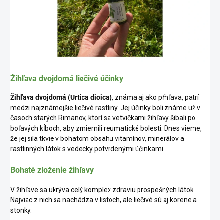
Žihľava dvojdomá liečivé účinky
Žihľava dvojdomá
(Urtica dioica)
, známa aj ako pŕhľava, patrí
medzi najznámejšie liečivé rastliny. Jej účinky boli známe už v
časoch starých Rimanov, ktorí sa vetvičkami žihľavy šibali po
boľavých kĺboch, aby zmiernili reumatické bolesti. Dnes vieme,
že jej sila tkvie v bohatom obsahu vitamínov, minerálov a
rastlinných látok s vedecky potvrdenými účinkami.
Bohaté zloženie žihľavy
V žihľave sa ukrýva celý komplex zdraviu prospešných látok.
Najviac z nich sa nachádza v listoch, ale liečivé sú aj korene a
stonky.