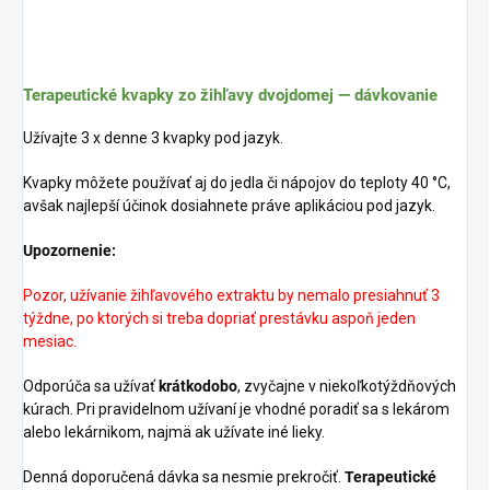
Terapeutické kvapky zo žihľavy dvojdomej — dávkovanie
Užívajte 3 x denne 3 kvapky pod jazyk.
Kvapky môžete používať aj do jedla či nápojov do teploty 40 °C,
avšak najlepší účinok dosiahnete práve aplikáciou pod jazyk.
Upozornenie:
Pozor, užívanie žihľavového extraktu by nemalo presiahnuť 3
týždne, po ktorých si treba dopriať prestávku aspoň jeden
mesiac.
Odporúča sa užívať
krátkodobo
, zvyčajne v niekoľkotýždňových
kúrach. Pri pravidelnom užívaní je vhodné poradiť sa s lekárom
alebo lekárnikom, najmä ak užívate iné lieky.
Denná doporučená dávka sa nesmie prekročiť.
Terapeutické