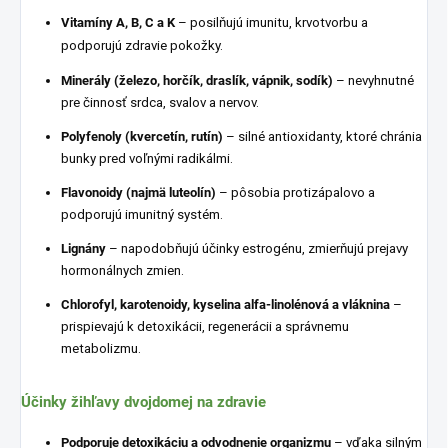
Vitamíny A, B, C a K
– posilňujú imunitu, krvotvorbu a
podporujú zdravie pokožky.
Minerály (železo, horčík, draslík, vápnik, sodík)
– nevyhnutné
pre činnosť srdca, svalov a nervov.
Polyfenoly (kvercetín, rutín)
– silné antioxidanty, ktoré chránia
bunky pred voľnými radikálmi.
Flavonoidy (najmä luteolín)
– pôsobia protizápalovo a
podporujú imunitný systém.
Lignány
– napodobňujú účinky estrogénu, zmierňujú prejavy
hormonálnych zmien.
Chlorofyl, karotenoidy, kyselina alfa-linolénová a vláknina
–
prispievajú k detoxikácii, regenerácii a správnemu
metabolizmu.
Účinky žihľavy dvojdomej na zdravie
Podporuje detoxikáciu a odvodnenie organizmu
– vďaka silným