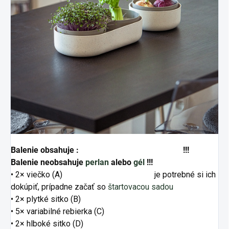
Balenie obsahuje : !!!
Balenie neobsahuje
perlan
alebo
gél
!!!
• 2× viečko (A) je potrebné si ich
dokúpiť, prípadne začať so
štartovacou sadou
• 2× plytké sitko (B)
• 5× variabilné rebierka (C)
• 2× hlboké sitko (D)