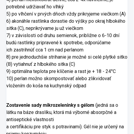
potrebné udržiavať ho vlhký
5) po vlhčení v prvých dňoch vždy prikryjeme viečkom (A)
6) akonáhle rastlinka dorastie do výšky po okraj hlbokého
sitka (C),
neprikrývame ju už viečkom
7) v závislosti od druhu semienok, približne o 6-10 dní
budú
rastlinky pripravené k spotrebe, odporúča
me
ich
zastrihnúť cca 1 cm nad perlanom
8) pre jednoduchšie strihanie je možné si celé plytké sitko
(B) vytiahnuť
z hlbokého sitka (C)
9) optimálna teplota pre klíčenie a rast je + 18 - 24°C
10) perlan možno skompostovať alebo zlikvidovať
vložením do koša na kuchynský
odpad
Zostavenie sady mikrozeleninky s gélom
(jedná sa o
látku na báze
draslíku, ktorá má výborné absorpčné a
antiseptické vlastnosti
a certifikáciu pre styk s potravinami). Gél nie je určený na
priamu
konzumáciu.