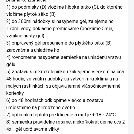
1) do podmisky (D) vložíme hlboké sitko (C),
do ktorého
vložíme plytké sitko (B)
2) do 300ml nádobky si nasypeme gél, zalejeme ho
170ml vody, dôkladne premiešame (počkáme 5min,
vznikne hustý gél)
3) pripravený gél presunieme do plytkého sitka (B),
zarovnáme a uhladíme ho
4)
rovnomerne nasypeme semienka na uhladenú vrstvu
gélu
5) zostavu s mikrozeleninkou zakryjeme viečkom na cca
48 hodín, vo vnútri nádobky sa
vytvorí mikroklíma a na
malých rastlinkách sa objavia jemné vlásočnice
= jemné
korienky
6) po 48 hodinách odklopíme viečko a zostavu
umiestnime na prirodzené svetlo
7) optimálna teplota pre klíčenie a rast je + 18 - 24°C
8) semienka pravidelne rosíme, niekoľkokrát denne cca 2-
4x - gél udržiavame vlhký