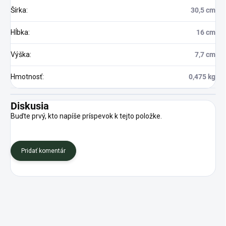
Šírka
:
30,5 cm
Hĺbka
:
16 cm
Výška
:
7,7 cm
Hmotnosť
:
0,475 kg
Diskusia
Buďte prvý, kto napíše príspevok k tejto položke.
Pridať komentár