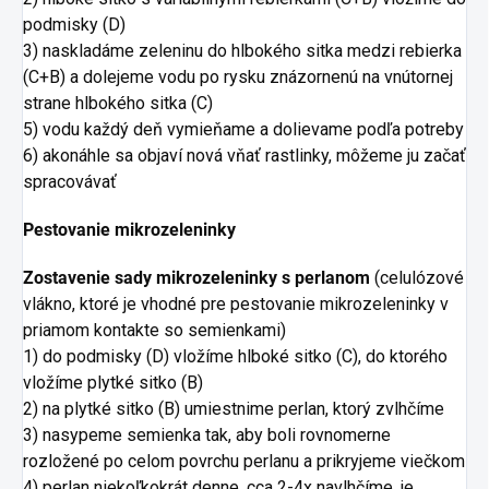
podmisky (D)
3) naskladáme zeleninu do hlbokého sitka medzi rebierka
(C+B) a dolejeme vodu po rysku znázornenú na vnútornej
strane hlbokého sitka (C)
5) vodu každý deň vymieňame a dolievame podľa potreby
6) akonáhle sa objaví nová vňať rastlinky, môžeme ju začať
spracovávať
Pestovanie mikrozeleninky
Zostavenie sady mikrozeleninky s perlanom
(celulózové
vlákno, ktoré je vhodné pre pestovanie mikrozeleninky v
priamom kontakte so semienkami)
1) do podmisky (D) vložíme hlboké sitko (C), do ktorého
vložíme plytké sitko (B)
2) na plytké sitko (B) umiestnime perlan, ktorý zvlhčíme
3) nasypeme semienka tak, aby boli rovnomerne
rozložené po celom
povrchu perlanu a prikryjeme viečkom
4) perlan niekoľkokrát denne, cca 2-4x navlhčíme, je