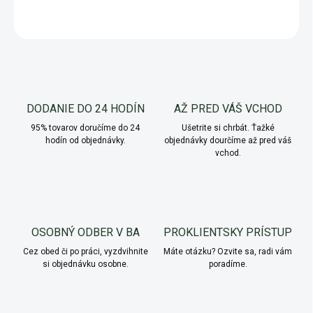
OPÝTAŤ SA
Uložiť
DODANIE DO 24 HODÍN
AŽ PRED VÁŠ VCHOD
95% tovarov doručíme do 24
Ušetrite si chrbát. Ťažké
hodín od objednávky.
objednávky dourčíme až pred váš
vchod.
OSOBNÝ ODBER V BA
PROKLIENTSKY PRÍSTUP
Cez obed či po práci, vyzdvihnite
Máte otázku? Ozvite sa, radi vám
si objednávku osobne.
poradíme.