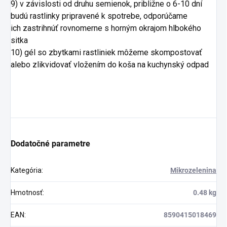
9)
v závislosti od druhu semienok, približne o 6-10 dní
budú
rastlinky pripravené k spotrebe, odporúča
me
ich
zastrihnúť
rovnomerne s horným okrajom hlbokého
sitka
10) gél so zbytkami rastliniek môžeme skompostovať
alebo zlikvidovať vložením do koša
na kuchynský odpad
Dodatočné parametre
Kategória
:
Mikrozelenina
Hmotnosť
:
0.48 kg
EAN
:
8590415018469