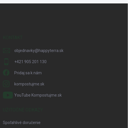
Z
á
p
ä
t
i
KONTAKT
e
objednavky
@
happyterra.sk
+421 905 201 130
Pridaj sa k nám
kompostujme.sk
YouTube Kompostujme.sk
UŽITOČNÉ ODKAZY
Spoľahlivé doručenie