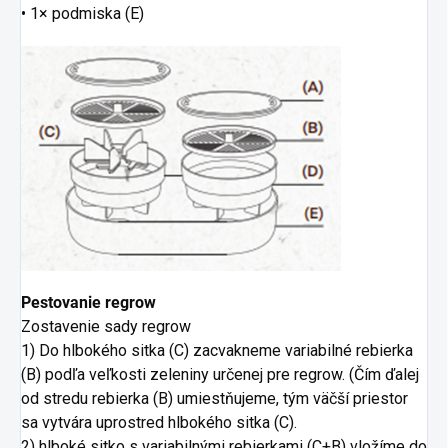
• 1× podmiska (E)
Pestovanie regrow
Zostavenie sady regrow
1) Do hlbokého sitka (C) zacvakneme variabilné rebierka
(B) podľa veľkosti zeleniny určenej pre regrow. (Čím ďalej
od stredu rebierka (B) umiestňujeme, tým väčší priestor
sa vytvára uprostred hlbokého sitka (C).
2) hlboké sitko s variabilnými rebierkami (C+B) vložíme do