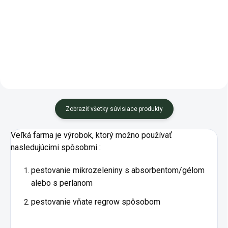
mikrozeleniny, ktorá obsahuje
mikrozeleninky pomocou gélu?
veľké množstvo vitamínov,
Tento produkt obsahuje 10
minerálov a antioxidantov,
balíčkov...
hlavne...
Zobraziť všetky súvisiace produkty
Veľká farma je výrobok, ktorý možno používať
nasledujúcimi spôsobmi :
pestovanie mikrozeleniny s absorbentom/gélom
alebo s perlanom
pestovanie vňate regrow spôsobom