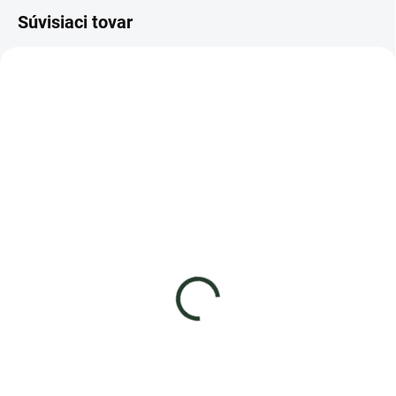
Súvisiaci tovar
AKCIA
AKCIA
SKLADOM
SKLADOM
Náhradný gél do klíčiacej
misky
Klíčiaca miska na
mikrozeleninu
6,29 €
8,49 €
−
+
−
+
Do košíka
Do košíka
Kúpili ste si klíčiacu misku a
Klíčiaca miska pre pestovanie
rozhodli ste sa pre pestovanie