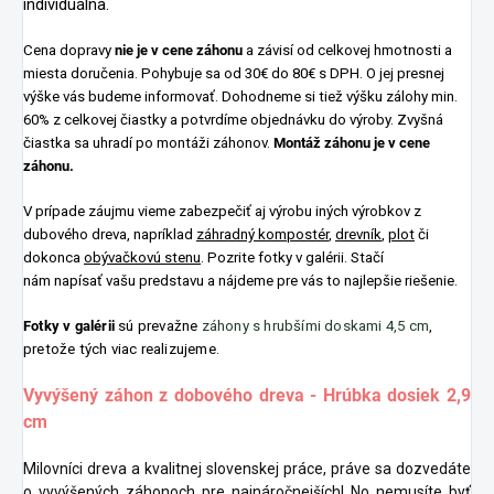
individuálna.
Cena dopravy
nie je v cene záhonu
a závisí od celkovej hmotnosti a
miesta doručenia. Pohybuje sa od 30€ do 80€ s DPH. O jej presnej
výške vás budeme informovať. Dohodneme si tiež výšku zálohy min.
60% z celkovej čiastky a potvrdíme objednávku do výroby.
Zvyšná
čiastka sa uhradí po montáži záhonov.
Montáž záhonu je v cene
záhonu.
V prípade záujmu vieme zabezpečiť aj výrobu iných výrobkov z
dubového dreva, napríklad
záhradný kompostér
,
drevník
,
plot
či
dokonca
obývačkovú stenu
. Pozrite fotky v galérii. Stačí
nám
napísať
vašu predstavu a nájdeme pre vás to najlepšie riešenie.
Fotky v galérii
sú prevažne
záhony s hrubšími doskami 4,5 cm
,
pretože tých viac realizujeme.
Vyvýšený záhon z dobového dreva - Hrúbka dosiek 2,9
cm
Milovníci dreva a kvalitnej slovenskej práce, práve sa dozvedáte
o vyvýšených záhonoch pre najnáročnejších! No nemusíte byť