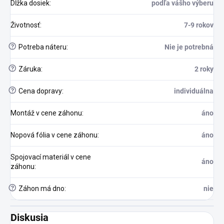
Dĺžka dosiek
:
podľa vášho výberu
Životnosť
:
7-9 rokov
?
Potreba náteru
:
Nie je potrebná
?
Záruka
:
2 roky
?
Cena dopravy
:
individuálna
Montáž v cene záhonu
:
áno
Nopová fólia v cene záhonu
:
áno
Spojovací materiál v cene
áno
záhonu
:
?
Záhon má dno
:
nie
Diskusia