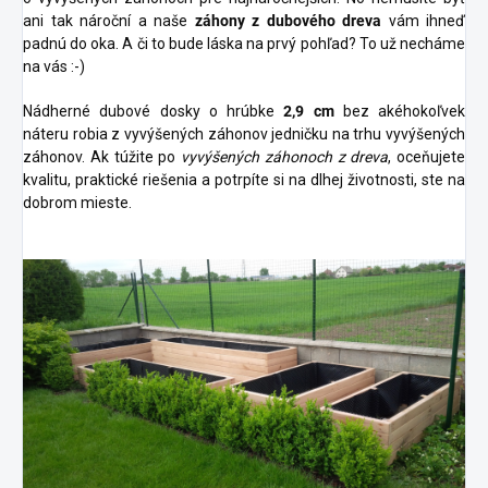
ani tak nároční a naše
záhony z dubového dreva
vám ihneď
padnú do oka. A či to bude láska na prvý pohľad? To už necháme
na vás :-)
Nádherné dubové dosky o hrúbke
2,9 cm
bez akéhokoľvek
náteru robia z vyvýšených záhonov jedničku na trhu vyvýšených
záhonov. Ak túžite po
vyvýšených záhonoch z dreva
, oceňujete
kvalitu, praktické riešenia a potrpíte si na dlhej životnosti, ste na
dobrom mieste.