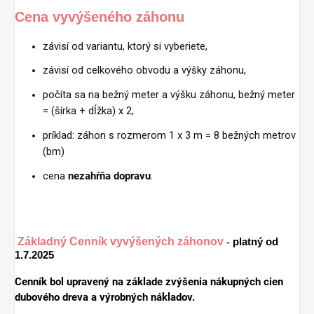
Cena vyvýšeného záhonu
závisí od variantu, ktorý si vyberiete,
závisí od celkového obvodu a výšky záhonu,
počíta sa na bežný meter a výšku záhonu, bežný meter
= (šírka + dĺžka) x 2,
príklad: záhon s rozmerom 1 x 3 m = 8 bežných metrov
(bm)
cena
nezahŕňa dopravu
.
Z
ákladný Cenník vyvýšených záhonov
-
platný od
1.7.2025
Cenník bol upravený na základe zvýšenia nákupných cien
dubového dreva a výrobných nákladov.