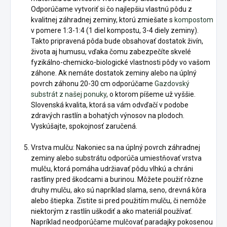
Odporúčame vytvoriť si čo najlepšiu vlastnú pôdu z
kvalitnej záhradnej zeminy, ktorú zmiešate s
kompostom
v pomere 1:3-1:4 (1 diel kompostu, 3-4 diely zeminy).
Takto pripravená pôda bude obsahovať dostatok živín,
života aj humusu, vďaka čomu zabezpečíte skvelé
fyzikálno-chemicko-biologické vlastnosti pôdy vo vašom
záhone. Ak nemáte dostatok zeminy alebo na úplný
povrch záhonu 20-30 cm odporúčame
Gazdovský
substrát z našej ponuky
, o ktorom píšeme už vyššie.
Slovenská kvalita, ktorá sa vám odvďačí v podobe
zdravých rastlín a bohatých výnosov na plodoch.
Vyskúšajte, spokojnosť zaručená.
Vrstva mulču: Nakoniec sa na úplný povrch záhradnej
zeminy alebo substrátu odporúča umiestňovať vrstva
mulču, ktorá pomáha udržiavať pôdu vlhkú a chráni
rastliny pred škodcami a burinou. Môžete použiť rôzne
druhy mulču, ako sú napríklad slama, seno, drevná kôra
alebo štiepka. Zistite si pred použitím mulču, či nemôže
niektorým z rastlín uškodiť a ako materiál používať.
Napríklad neodporúčame mulčovať paradajky pokosenou