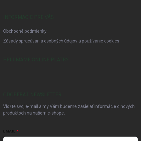
INFORMÁCIE PRE VÁS
Obchodné podmienky
Zásady spracúvania osobných údajov a používanie cookies
PRIJÍMAME ONLINE PLATBY
ODOBERAŤ NEWSLETTER
Vložte svoj e-mail a my Vám budeme zasielať informácie o nových
produktoch na našom e-shope.
EMAIL