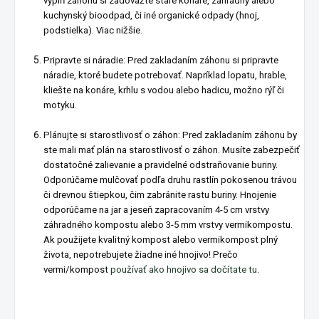
výplň záhonu si zadovážte staré konáre, záhradný alebo
kuchynský bioodpad, či iné organické odpady (hnoj,
podstielka). Viac nižšie.
Pripravte si náradie: Pred zakladaním záhonu si pripravte
náradie, ktoré budete potrebovať. Napríklad lopatu, hrable,
kliešte na konáre, krhlu s vodou alebo hadicu, možno rýľ či
motyku.
Plánujte si starostlivosť o záhon: Pred zakladaním záhonu by
ste mali mať plán na starostlivosť o záhon. Musíte zabezpečiť
dostatočné zalievanie a pravidelné odstraňovanie buriny.
Odporúčame mulčovať podľa druhu rastlín pokosenou trávou
či drevnou štiepkou, čim zabránite rastu buriny. Hnojenie
odporúčame na jar a jeseň zapracovaním 4-5 cm vrstvy
záhradného kompostu alebo 3-5 mm vrstvy vermikompostu.
Ak použijete kvalitný kompost alebo vermikompost plný
života, nepotrebujete žiadne iné hnojivo! Prečo
vermi/kompost
používať ako hnojivo sa dočítate tu
.