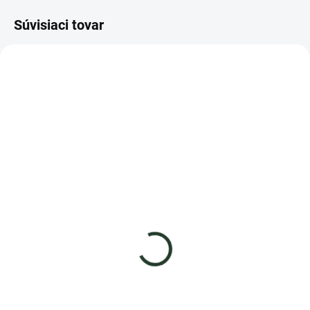
Súvisiaci tovar
AKCIA
AKCIA
TIP
+ DARČEK
VIAC ZA MENEJ
SKLADOM
SKLADOM
Vermikompost Vermivital
Univerzálny záhradnícky
substrát - 900L - bigbag
7,90 €
od
- LEN 0,22€/L AJ S DOPRAVOU -
Detail
114,90 €
−
+
Vermikompost Vermivital je
vysoko účinné organické
dážďovkové hnojivo v BIO
Do košíka