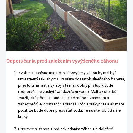
Odporúčania pred založením vyvýšeného záhonu
Zvoľte si správne miesto: Váš vyvýšený záhon by mal byť
umiestnený tak, aby mali rastliny dostatok slnečného žiarenia,
priestoru na rast a vy, aby ste mali dobrý prístup k vode
(odporúčame zachytávať dažďovú vodu). Mali by ste tiež
zvážiť, aká pôda sa bude nachádzať pod záhonom a
zabezpečiť jej dostatočnú drenáž. Pôdu prekyprite a ak máte
pocit, že bude dobre prepúšťať vodu, nemusíte robiť ďalšie
kroky.
Pripravte si záhon: Pred zakladaním záhonu je dôležité