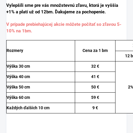
Vylepšili sme pre vás množstevnú zľavu, ktorá je vyššia
+1% a platí už od 12bm. Ďakujeme za pochopenie.
V prípade prebiehajúcej akcie môžete počítať so zľavou 5-
10% na 1bm.
Rozmery
Cena za 1 bm
12 
Výška 30 cm
32 €
Výška 40 cm
41 €
Výška 50 cm
50 €
2
Výška 60 cm
59 €
Každých ďalších 10 cm
9 €