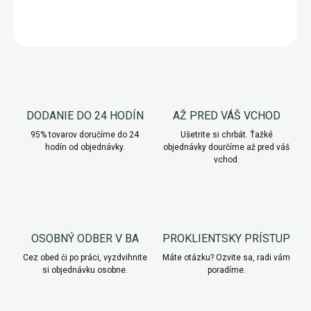
OPÝTAŤ SA
Uložiť
DODANIE DO 24 HODÍN
AŽ PRED VÁŠ VCHOD
95% tovarov doručíme do 24
Ušetrite si chrbát. Ťažké
hodín od objednávky.
objednávky dourčíme až pred váš
vchod.
OSOBNÝ ODBER V BA
PROKLIENTSKY PRÍSTUP
Cez obed či po práci, vyzdvihnite
Máte otázku? Ozvite sa, radi vám
si objednávku osobne.
poradíme.