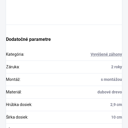
Dodatočné parametre
Kategória
:
Vyvýšené záhony
Záruka
:
2 roky
Montáž
:
s montážou
Materiál
:
dubové drevo
Hrúbka dosiek
:
2,9 cm
Šírka dosiek
:
10 cm