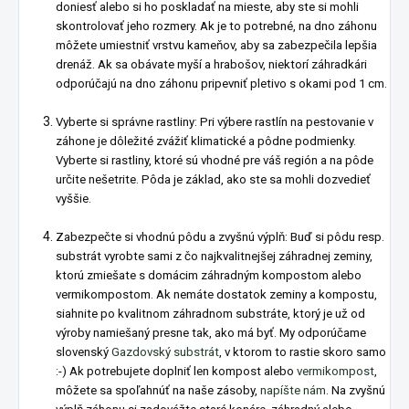
doniesť alebo si ho poskladať na mieste, aby ste si mohli
skontrolovať jeho rozmery. Ak je to potrebné, na dno záhonu
môžete umiestniť vrstvu kameňov, aby sa zabezpečila lepšia
drenáž. Ak sa obávate myší a hrabošov, niektorí záhradkári
odporúčajú na dno záhonu pripevniť pletivo s okami pod 1 cm.
Vyberte si správne rastliny: Pri výbere rastlín na pestovanie v
záhone je dôležité zvážiť klimatické a pôdne podmienky.
Vyberte si rastliny, ktoré sú vhodné pre váš región a na pôde
určite nešetrite. Pôda je základ, ako ste sa mohli dozvedieť
vyššie.
Zabezpečte si vhodnú pôdu a zvyšnú výplň: Buď si pôdu resp.
substrát vyrobte sami z čo najkvalitnejšej záhradnej zeminy,
ktorú zmiešate s domácim záhradným kompostom alebo
vermikompostom. Ak nemáte dostatok zeminy a kompostu,
siahnite po kvalitnom záhradnom substráte, ktorý je už od
výroby namiešaný presne tak, ako má byť. My odporúčame
slovenský
Gazdovský substrát
, v ktorom to rastie skoro samo
:-) Ak potrebujete doplniť len kompost alebo
vermikompost
,
môžete sa spoľahnúť na naše zásoby,
napíšte nám
. Na zvyšnú