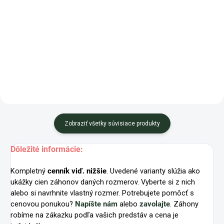
kvalite, ktorým dodáte živiny
nielen vašim...
Hľadáte výživný substrát so
širokým použitím? Vyberte si
náš Univerzálny záhradnícky
substrát s kompostom,
viacerými...
Zobraziť všetky súvisiace produkty
Dôležité informácie:
Kompletný
cenník viď. nižšie
. Uvedené varianty slúžia ako
ukážky cien záhonov daných rozmerov. Vyberte si z nich
alebo si navrhnite vlastný rozmer. Potrebujete pomôcť s
cenovou ponukou?
Napíšte nám
alebo
zavolajte
. Záhony
robíme na zákazku podľa vašich predstáv a cena je