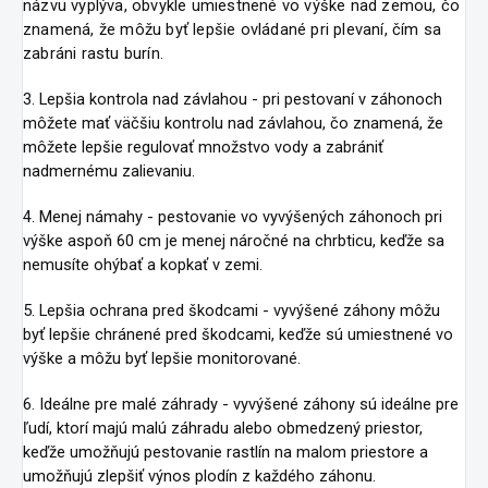
názvu vyplýva, obvykle umiestnené vo výške nad zemou, čo
znamená, že môžu byť lepšie ovládané pri plevaní, čím sa
zabráni rastu burín.
3. Lepšia kontrola nad závlahou - pri pestovaní v záhonoch
môžete mať väčšiu kontrolu nad závlahou, čo znamená, že
môžete lepšie regulovať množstvo vody a zabrániť
nadmernému zalievaniu.
4. Menej námahy - pestovanie vo vyvýšených záhonoch pri
výške aspoň 60 cm je menej náročné na chrbticu, keďže sa
nemusíte ohýbať a kopkať v zemi.
5. Lepšia ochrana pred škodcami - vyvýšené záhony môžu
byť lepšie chránené pred škodcami, keďže sú umiestnené vo
výške a môžu byť lepšie monitorované.
6. Ideálne pre malé záhrady - vyvýšené záhony sú ideálne pre
ľudí, ktorí majú malú záhradu alebo obmedzený priestor,
keďže umožňujú pestovanie rastlín na malom priestore a
umožňujú zlepšiť výnos plodín z každého záhonu.