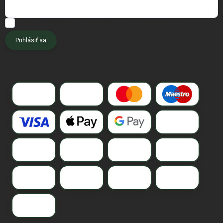
Chcem dostávať tipy pre pôdu, kompost a špeciálne akcie.
Prihlásiť sa