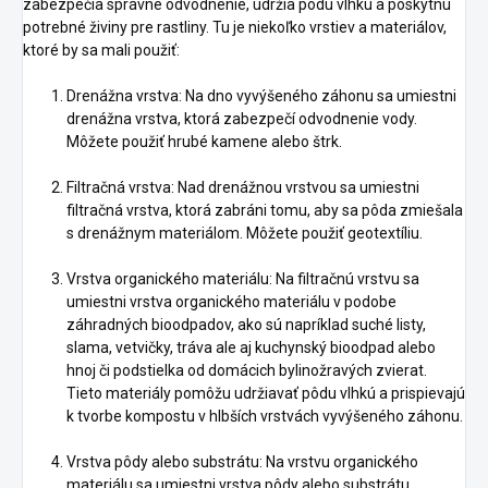
zabezpečia správne odvodnenie, udržia pôdu vlhkú a poskytnú
potrebné živiny pre rastliny. Tu je niekoľko vrstiev a materiálov,
ktoré by sa mali použiť:
Drenážna vrstva: Na dno vyvýšeného záhonu sa umiestni
drenážna vrstva, ktorá zabezpečí odvodnenie vody.
Môžete použiť hrubé kamene alebo štrk.
Filtračná vrstva: Nad drenážnou vrstvou sa umiestni
filtračná vrstva, ktorá zabráni tomu, aby sa pôda zmiešala
s drenážnym materiálom. Môžete použiť geotextíliu.
Vrstva organického materiálu: Na filtračnú vrstvu sa
umiestni vrstva organického materiálu v podobe
záhradných bioodpadov, ako sú napríklad suché listy,
slama, vetvičky, tráva ale aj kuchynský bioodpad alebo
hnoj či podstielka od domácich bylinožravých zvierat.
Tieto materiály pomôžu udržiavať pôdu vlhkú a prispievajú
k tvorbe kompostu v hlbších vrstvách vyvýšeného záhonu.
Vrstva pôdy alebo substrátu: Na vrstvu organického
materiálu sa umiestni vrstva pôdy alebo substrátu.