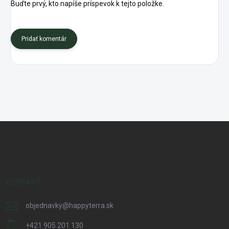
Buďte prvý, kto napíše príspevok k tejto položke.
Pridať komentár
Z
á
p
ä
t
i
KONTAKT
e
objednavky
@
happyterra.sk
+421 905 201 130