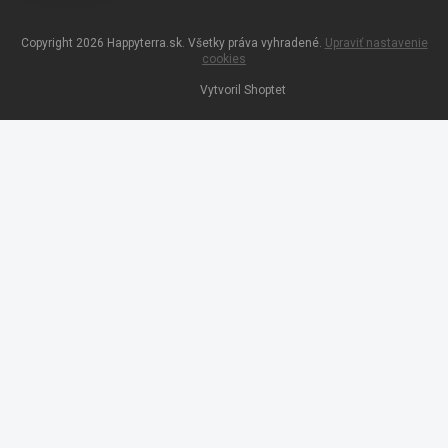
Copyright 2026
Happyterra.sk
. Všetky práva vyhradené.
Upraviť nastavenie
cookies
Vytvoril Shoptet