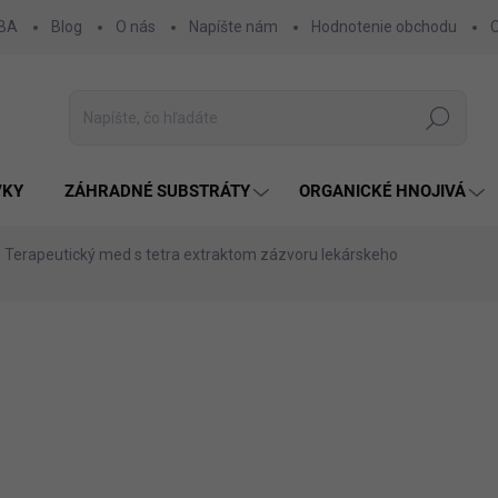
 BA
Blog
O nás
Napíšte nám
Hodnotenie obchodu
Hľadať
VKY
ZÁHRADNÉ SUBSTRÁTY
ORGANICKÉ HNOJIVÁ
Terapeutický med s tetra extraktom zázvoru lekárskeho
nia
ZNAČKA:
TETRA EXTRACTION PRODUCTS
14,90 €
12,52 € bez DPH
Jednotková
SKLADOM
cena: