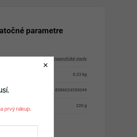
atočné parametre
ria
:
Terapeutické medy
osť
:
0.23 kg
sí.
8586024550049
osť
:
220 g
a prvý nákup.