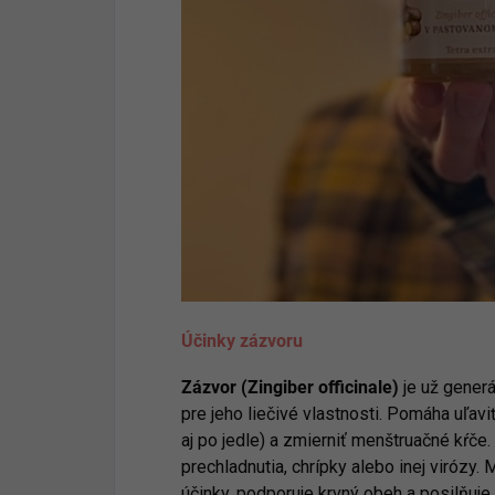
Účinky zázvoru
Zázvor (Zingiber officinale)
je už generá
pre jeho liečivé vlastnosti. Pomáha uľavi
aj po jedle) a zmierniť menštruačné kŕče
prechladnutia, chrípky alebo inej virózy. 
účinky, podporuje krvný obeh a posilňuj