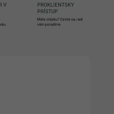
R V
PROKLIENTSKY
PRÍSTUP
Máte otázku? Ozvite sa, radi
ávku
vám poradíme.
2411
2408
SKLADOM