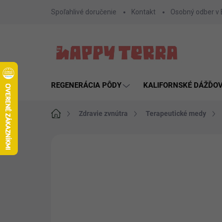
Prejsť
Spoľahlivé doručenie
Kontakt
Osobný odber v
na
obsah
REGENERÁCIA PÔDY
KALIFORNSKÉ DÁŽĎO
Domov
Zdravie zvnútra
Terapeutické medy
Neohodnotené
Podrobnosti hodnote