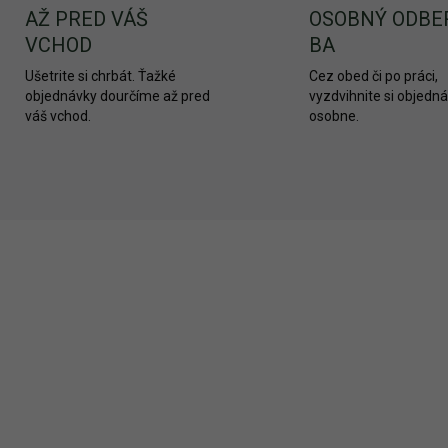
AŽ PRED VÁŠ
OSOBNÝ ODBE
VCHOD
BA
Ušetrite si chrbát. Ťažké
Cez obed či po práci,
objednávky dourčíme až pred
vyzdvihnite si objedn
váš vchod.
osobne.
2417