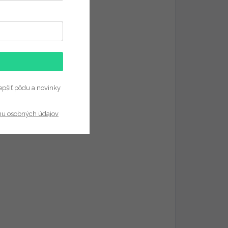
epšiť pôdu a novinky
nu osobných údajov