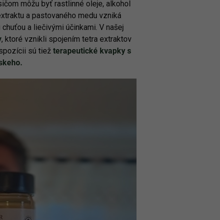
sičom môžu byť rastlinné oleje, alkohol
extraktu a pastovaného medu vzniká
 chuťou a liečivými účinkami. V našej
y
, ktoré vznikli spojením tetra extraktov
spozícii sú tiež
terapeutické kvapky s
rskeho.