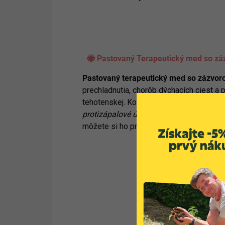
🐝 Pastovaný Terapeutický med so záz
Pastovaný terapeutický med so zázvo
prechladnutia, chorôb dýchacích ciest a 
tehotenskej. Koreň zázvoru tiež bráni v
protizápalové účinky.
Pastovaný med s
môžete si ho pridať tiež na chlieb alebo 