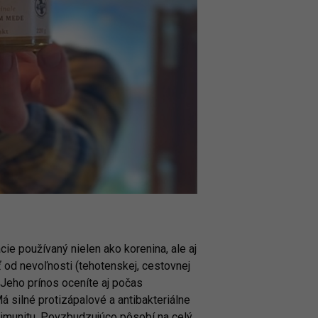
cie používaný nielen ako korenina, ale aj
ť od nevoľnosti (tehotenskej, cestovnej
. Jeho prínos oceníte aj počas
Má silné protizápalové a antibakteriálne
e imunitu. Povzbudzujúco pôsobí na celý