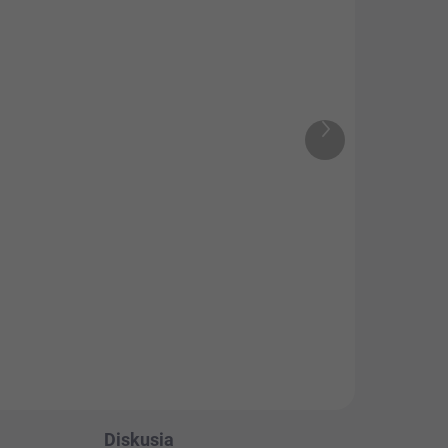
ADOM
Terapeutický med s tetra
tra
extraktom škorice
14,90 €
−
+
Ďalší
produkt
+
Do košíka
Zdravie ukryté v lyžičke
medu. Spojenie pravého
 s
slovenského pastovaného medu
a tetra extraktu škorice –
a
získaný...
vá
Diskusia