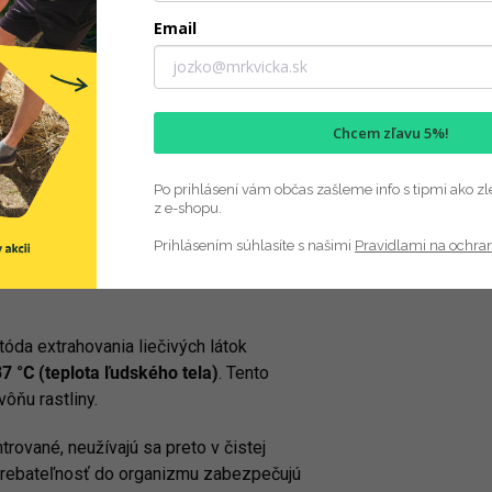
Email
Chcem zľavu 5%!
Po prihlásení vám občas zašleme info s tipmi ako zl
z e-shopu.
Prihlásením súhlasíte s našimi
Pravidlami na ochra
da extrahovania liečivých látok
7 °C (teplota ľudského tela)
. Tento
ôňu rastliny.
rované, neužívajú sa preto v čistej
strebateľnosť do organizmu zabezpečujú