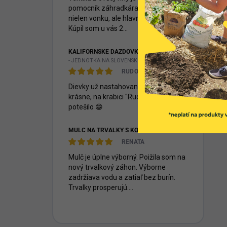
pomocník záhradkára hlavne v lete
nielen vonku, ale hlavne v skleníkoch.
Kúpil som u vás 2...
KALIFORNSKÉ DÁŽĎOVKY - EISENIA FETIDA
- JEDNOTKA NA SLOVENSKU -
RUDOLF MITAŠÍK
Dievky už nastahovane, dakujem
krásne, na krabici "Rudkovi" veeelmi
potešilo 😁
MULČ NA TRVALKY S KOKOSOM, 70 L
RENATA
Mulč je úplne výborný. Poižila som na
nový trvalkový záhon. Výborne
zadržiava vodu a zatiaľ bez burín.
Trvalky prosperujú....