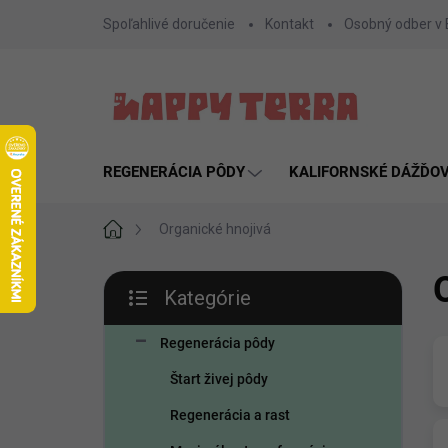
Prejsť
Spoľahlivé doručenie
Kontakt
Osobný odber v
na
obsah
REGENERÁCIA PÔDY
KALIFORNSKÉ DÁŽĎO
Domov
Organické hnojivá
B
Kategórie
o
Preskočiť
č
kategórie
n
Regenerácia pôdy
ý
Štart živej pôdy
p
a
Regenerácia a rast
n