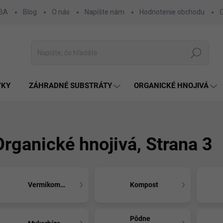
 BA
Blog
O nás
Napíšte nám
Hodnotenie obchodu
Hľadať
VKY
ZÁHRADNÉ SUBSTRÁTY
ORGANICKÉ HNOJIVÁ
Organické hnojivá
, Strana 3
Vermikompost
Kompost
Pôdne