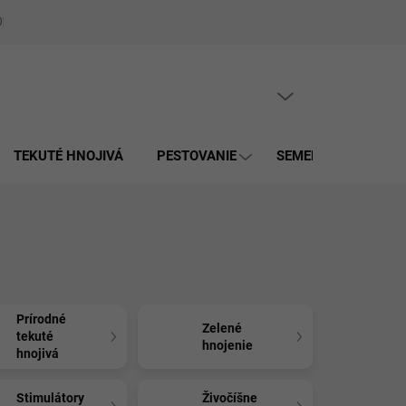
Obchodné podmienky
Zásady spracúvania osobných údajov a použí
PRÁZDNY KOŠÍK
NÁKUPNÝ
KOŠÍK
TEKUTÉ HNOJIVÁ
PESTOVANIE
SEMENÁ
MULČ
Prírodné
Zelené
tekuté
hnojenie
hnojivá
Stimulátory
Živočíšne