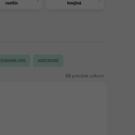
rastlín
hnojivá
EDÁVANEJŠIE
ABECEDNE
50
položiek celkom
NOVINKA
2621
2618/150
AKCIA