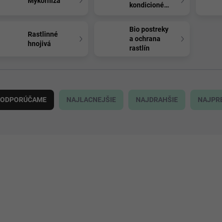
Mykorhíza
kondicionéry
Bio postreky
Rastlinné
a ochrana
hnojivá
rastlín
ODPORÚČAME
NAJLACNEJŠIE
NAJDRAHŠIE
NAJPR
NOVINKA
NOVINKA
3338
AKCIA
AKCIA