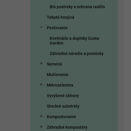
t
d
Bio postreky a ochrana rastlín
o
u
v
k
Tekuté hnojivá
t
o
Pestovanie
v
Kvetináče a doplnky Gusta
Garden
Záhradné náradie a pomôcky
Semená
Mulčovanie
Mikrozelenina
Vyvýšené záhony
Strešné substráty
Kompostovanie
Záhradné kompostéry