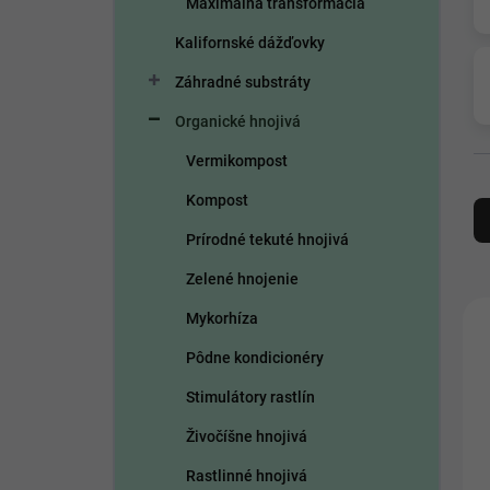
Maximálna transformácia
e
l
Kalifornské dážďovky
Záhradné substráty
Organické hnojivá
Vermikompost
R
Kompost
a
d
Prírodné tekuté hnojivá
e
Zelené hnojenie
n
i
V
Mykorhíza
e
ý
p
p
Pôdne kondicionéry
r
i
Stimulátory rastlín
o
s
d
p
Živočíšne hnojivá
u
r
k
o
Rastlinné hnojivá