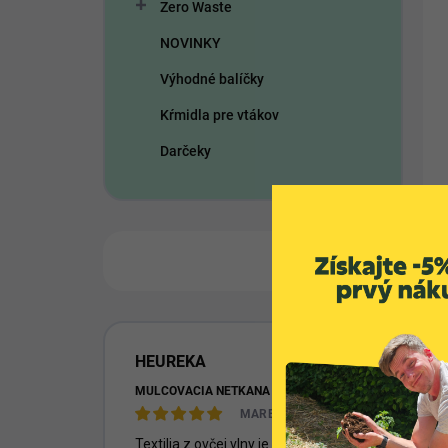
Zero Waste
NOVINKY
Výhodné balíčky
Kŕmidla pre vtákov
Darčeky
HEUREKA
MULČOVACIA NETKANÁ TEXTÍLIA Z OVČEJ VLNY
MAREK
Textilia z ovčej vlny je perfektný