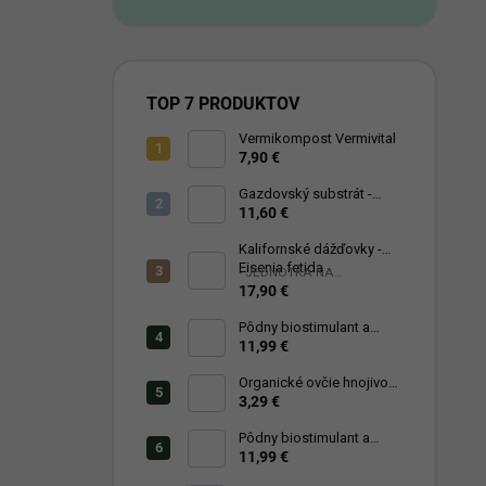
TOP 7 PRODUKTOV
Vermikompost Vermivital
7,90 €
Gazdovský substrát -
VermiVital 50 litrov
11,60 €
Kalifornské dážďovky -
Eisenia fetida
- JEDNOTKA NA
SLOVENSKU -
17,90 €
Pôdny biostimulant a
prírodné hnojivo
11,99 €
microfertile® plant
Organické ovčie hnojivo
granulované LASTA
3,29 €
PREMIUM
Pôdny biostimulant a
prírodné hnojivo
11,99 €
ekofertile®plant