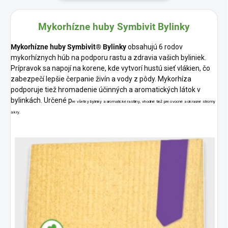
Mykorhízne huby
Symbivit Bylinky
Mykorhízne huby Symbivit
® Bylinky
obsahujú 6 rodov
mykorhíznych húb na podporu rastu a zdravia vašich byliniek.
Prípravok sa napojí na korene, kde vytvorí hustú sieť vlákien, čo
zabezpečí lepšie
čerpanie
živín a vody z pôdy. Mykorhíza
podporuje tiež hromadenie účinných a aromatických látok v
bylinkách. Určené p
re všetky bylinky a aromatické rastliny, vhodné tiež pre ovocné a okrasné stromy
a kry.