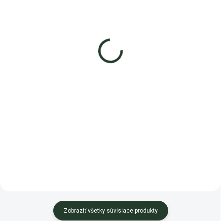
Mykorhízne huby Symbivit®
Mykorhízne huby Rhodovit®
Tric
8,49 €
od
7,11 €
od
Detail
Detail
Mykorhízne huby Rhodovit® s
Mykorhízne huby Symbivit®
tromi druhy erikoidných
Tric na podporu úrodnosti rastlín.
mykorhíznych húb špeciálne
Zabránia problémom s
určený pre vresovcovité rastliny
chorobami, zabezpečia
-...
zásobovanie a...
Zobraziť všetky súvisiace produkty