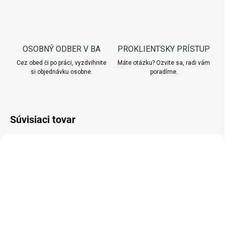
OSOBNÝ ODBER V BA
PROKLIENTSKY PRÍSTUP
Cez obed či po práci, vyzdvihnite
Máte otázku? Ozvite sa, radi vám
si objednávku osobne.
poradíme.
Súvisiaci tovar
NOVINKA
NOVINKA
AKCIA
AKCIA
SKLADOM
MOMENTÁLNE NEDOSTUPNÉ