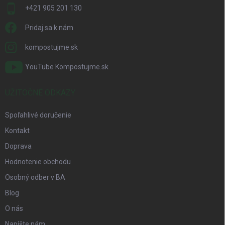
+421 905 201 130
Pridaj sa k nám
kompostujme.sk
YouTube Kompostujme.sk
UŽITOČNÉ ODKAZY
Spoľahlivé doručenie
Kontakt
Doprava
Hodnotenie obchodu
Osobný odber v BA
Blog
O nás
Napíšte nám