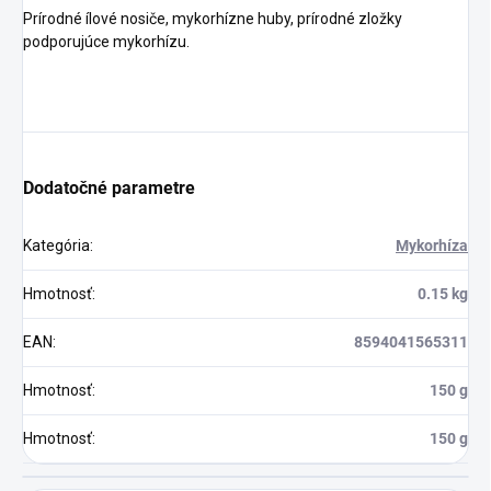
Prírodné ílové nosiče, mykorhízne huby, prírodné zložky
podporujúce mykorhízu.
Dodatočné parametre
Kategória
:
Mykorhíza
Hmotnosť
:
0.15 kg
EAN
:
8594041565311
Hmotnosť
:
150 g
Hmotnosť
:
150 g