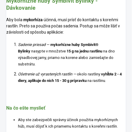
Mykorhízne huby Symbivit Bylinky -
Dávkovanie
Aby bola
mykorhíza
účinná, musí prísť do kontaktu s koreňmi
rastlín. Preto sa používa počas sadenia. Postup sa môže líšiť v
závislosti od spôsobu aplikácie:
Sadenie priesad
—
mykorhízne huby
Symbivit
®
Bylinky
nasypte v množstve
15 g na jednu rastlinu
na dno
výsadbovej jamy, priamo na korene alebo zamiešajte do
substrátu.
Ošetrenie už vyrastených rastlín —
okolo rastliny
vyhĺbte 2 - 4
diery, aplikuje do nich 15 - 30 g prípravku
na rastlinu.
Na čo ešte myslieť
Aby ste zabezpečili správny účinok použitia mykorhíznych
húb, musí dôjsť k ich priamemu kontaktu s koreňmi rastlín.