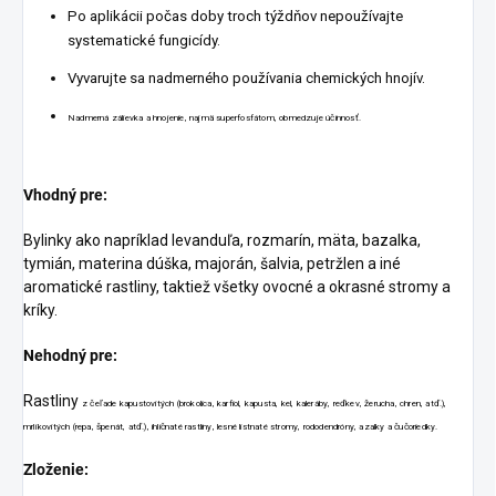
Po aplikácii počas doby troch týždňov nepoužívajte
systematické fungicídy.
Vyvarujte sa nadmerného používania chemických hnojív.
Nadmerná zálievka a hnojenie, najmä superfosfátom, obmedzuje účinnosť.
Vhodný pre:
Bylinky ako napríklad levanduľa, rozmarín, mäta, bazalka,
tymián, materina dúška, majorán, šalvia, petržlen a iné
aromatické rastliny, taktiež všetky ovocné a okrasné stromy a
kríky.
Nehodný pre:
Rastliny
z čeľade kapustovitých (brokolica, karfiol, kapusta, kel, kaleráby, reďkev, žerucha, chren, atď.),
mrlíkovitých (repa, špenát, atď.), ihličnaté rastliny, lesné listnaté stromy, rododendróny, azalky a čučoriedky.
Zloženie: