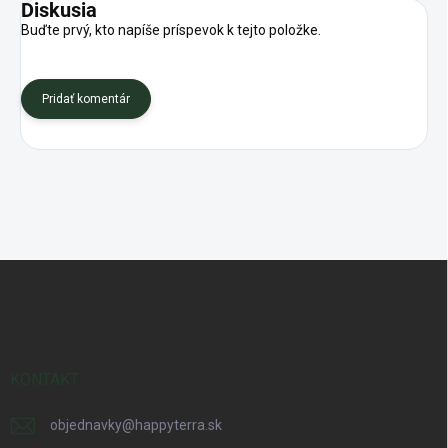
Diskusia
Buďte prvý, kto napíše príspevok k tejto položke.
Pridať komentár
Z
á
p
ä
t
i
KONTAKT
e
objednavky
@
happyterra.sk