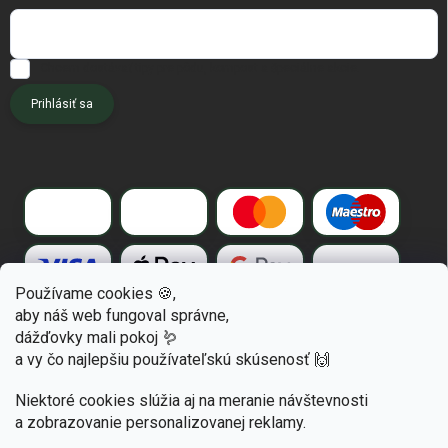
Chcem dostávať tipy pre pôdu, kompost a špeciálne akcie.
Prihlásiť sa
Používame cookies 🍪,
aby náš web fungoval správne,
dážďovky mali pokoj 🪱
a vy čo najlepšiu používateľskú skúsenosť 🙌
Niektoré cookies slúžia aj na meranie návštevnosti
a zobrazovanie personalizovanej reklamy.