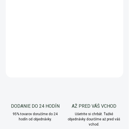
vašich byliniek. Prípravok sa napojí na korene, kde vytvorí hustú
sieť vlákien. Takýmto spôsobom sa zabezpečí čerpanie vody a
živín z pôdy vo zvýšenej miere. Používanie mykorhíznych húb
navyše zvyšuje množstvo účinných a aromatických látok v
bylinkách. Obsahuje 6 rodov mykorhíznych húb.
DETAILNÉ INFORMÁCIE
OPÝTAŤ SA
Uložiť
DODANIE DO 24 HODÍN
AŽ PRED VÁŠ VCHOD
95% tovarov doručíme do 24
Ušetrite si chrbát. Ťažké
hodín od objednávky.
objednávky dourčíme až pred váš
vchod.