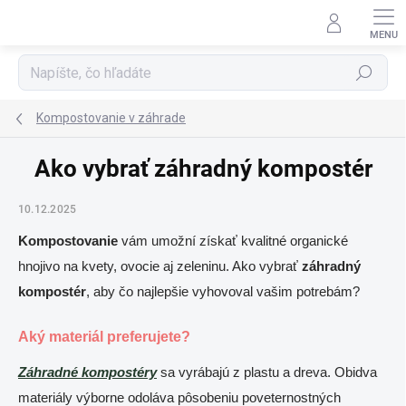
Prejsť
na
obsah
Hľadať
Kompostovanie v záhrade
Ako vybrať záhradný kompostér
10.12.2025
Kompostovanie
vám umožní získať kvalitné organické
hnojivo na kvety, ovocie aj zeleninu. Ako vybrať
záhradný
kompostér
, aby čo najlepšie vyhovoval vašim potrebám?
Aký materiál preferujete?
Záhradné kompostéry
sa vyrábajú z plastu a dreva. Obidva
materiály výborne odoláva pôsobeniu poveternostných