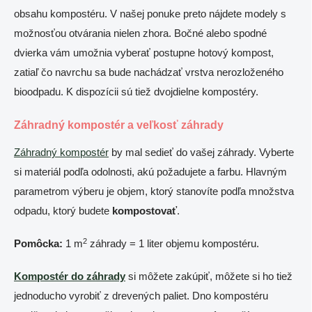
obsahu kompostéru. V našej ponuke preto nájdete modely s
možnosťou otvárania nielen zhora. Bočné alebo spodné
dvierka vám umožnia vyberať postupne hotový kompost,
zatiaľ čo navrchu sa bude nachádzať vrstva nerozloženého
bioodpadu. K dispozícii sú tiež dvojdielne kompostéry.
Záhradný kompostér a veľkosť záhrady
Záhradný kompostér
by mal sedieť do vašej záhrady. Vyberte
si materiál podľa odolnosti, akú požadujete a farbu. Hlavným
parametrom výberu je objem, ktorý stanovíte podľa množstva
odpadu, ktorý budete
kompostovať
.
2
Pomôcka:
1 m
záhrady = 1 liter objemu kompostéru.
Kompostér
do záhrady
si môžete zakúpiť, môžete si ho tiež
jednoducho vyrobiť z drevených paliet. Dno kompostéru