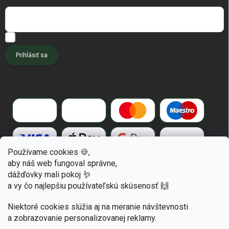
Chcem dostávať tipy pre pôdu, kompost a špeciálne akcie.
Prihlásiť sa
Používame cookies 🍪,
aby náš web fungoval správne,
dážďovky mali pokoj 🪱
a vy čo najlepšiu používateľskú skúsenosť 🙌
Niektoré cookies slúžia aj na meranie návštevnosti
a zobrazovanie personalizovanej reklamy.