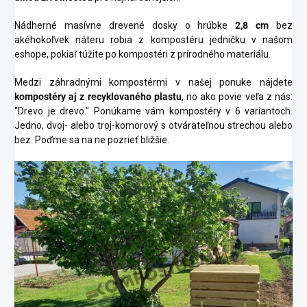
Nádherné masívne drevené dosky o hrúbke
2,8 cm
bez
akéhokoľvek náteru robia z kompostéru jedničku v našom
eshope, pokiaľ túžite po kompostéri z prírodného materiálu.
Medzi záhradnými kompostérmi v našej ponuke nájdete
kompostéry aj z recyklovaného plastu
, no ako povie veľa z nás:
"Drevo je drevo." Ponúkame vám kompostéry v 6 variantoch.
Jedno, dvoj- alebo troj-komorový s otvárateľnou strechou alebo
bez. Poďme sa na ne pozrieť bližšie.