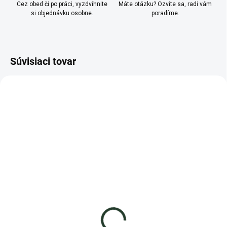
Cez obed či po práci, vyzdvihnite
Máte otázku? Ozvite sa, radi vám
si objednávku osobne.
poradíme.
Súvisiaci tovar
AKCIA
TIP
TIP
VERMIŠTART
SKLADOM
OBJEDNANÉ
Prekopávač kompostu
Kalifornské dážďovky -
Eisenia fetida
15,90 €
- JEDNOTKA NA SLOVENSKU -
−
+
17,90 €
od