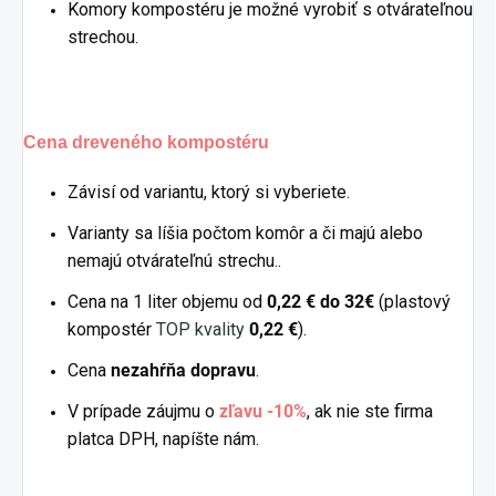
Komory kompostéru je možné vyrobiť s otvárateľnou
strechou.
Cena dreveného kompostéru
Závisí od variantu, ktorý si vyberiete.
Varianty sa líšia počtom komôr a či majú alebo
nemajú otvárateľnú strechu..
Cena na 1 liter objemu od
0,22 € do 32€
(plastový
kompostér
TOP kvality
0,22 €
).
Cena
nezahŕňa dopravu
.
V prípade záujmu o
zľavu -10%
, ak nie ste firma
platca DPH, napíšte nám.