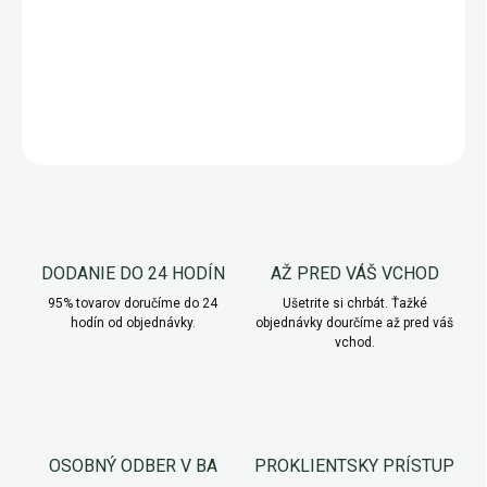
záhonov
či iných výrobkov z dubového dreva, napríklad
drevník. Stačí sa opýtať, o čo by ste mali záujem.
DETAILNÉ INFORMÁCIE
OPÝTAŤ SA
Uložiť
DODANIE DO 24 HODÍN
AŽ PRED VÁŠ VCHOD
95% tovarov doručíme do 24
Ušetrite si chrbát. Ťažké
hodín od objednávky.
objednávky dourčíme až pred váš
vchod.
OSOBNÝ ODBER V BA
PROKLIENTSKY PRÍSTUP