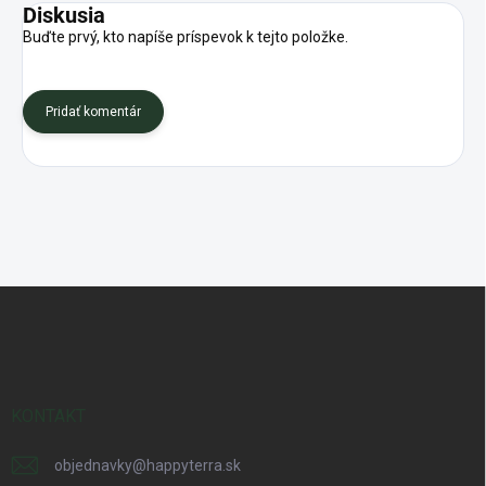
Diskusia
Buďte prvý, kto napíše príspevok k tejto položke.
Pridať komentár
Z
á
p
ä
t
i
KONTAKT
e
objednavky
@
happyterra.sk