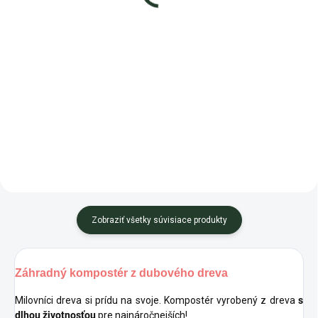
Detail
Do košíka
🪱 Najlacnejší pomocníci do
Šikovný kovový prekopávač, ktorý
záhrady, ktorí pracujú 24 hodín
slúži na premiešavanie
denne. Kalifornské dážďovky
materiálov v záhradných aj
premieňajú bioodpad z kuchyne
komunitných
aj...
kompostéroch. Vďaka...
Zobraziť všetky súvisiace produkty
Záhradný kompostér z dubového dreva
Milovníci dreva si prídu na svoje. Kompostér vyrobený z dreva
s
dlhou životnosťou
pre najnáročnejších!