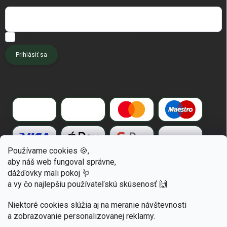
Chcem dostávať tipy pre pôdu, kompost a špeciálne akcie.
Prihlásiť sa
Používame cookies 🍪,
aby náš web fungoval správne,
dážďovky mali pokoj 🪱
a vy čo najlepšiu používateľskú skúsenosť 🙌
Niektoré cookies slúžia aj na meranie návštevnosti
a zobrazovanie personalizovanej reklamy.