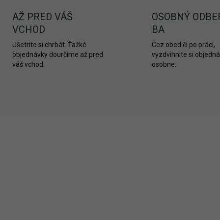
AŽ PRED VÁŠ
OSOBNÝ ODBE
VCHOD
BA
Ušetrite si chrbát. Ťažké
Cez obed či po práci,
objednávky dourčíme až pred
vyzdvihnite si objedn
váš vchod.
osobne.
AKCIA
2336
EK
+ DARČEK
A MENEJ