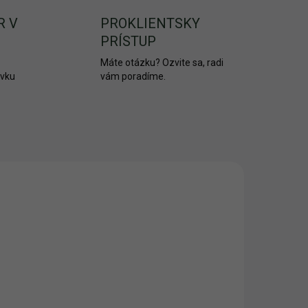
R V
PROKLIENTSKY
PRÍSTUP
Máte otázku? Ozvite sa, radi
ávku
vám poradíme.
AKCIA
2333
1716/1KS