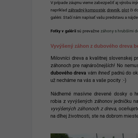
V prípade záujmu vieme zabezpečiť aj výrobu in
napríklad
záhradný kompostér
,
drevník
,
plot
či d
galérii. Stačí nám
napísať
vašu predstavu a nájdem
Fotky v galérii
sú prevažne
záhony s hrubšími 
Vyvýšený záhon z dubového dreva be
Milovníci dreva a kvalitnej slovenskej
záhonoch pre najnáročnejších! No nemus
dubového dreva
vám ihneď padnú do oka
už necháme na vás a vaše pocity :-)
Nádherné masívne drevené dosky o 
robia z vyvýšených záhonov jedničku na
vyvýšených záhonoch z dreva
, oceňujet
na dlhej životnosti, ste na dobrom mieste