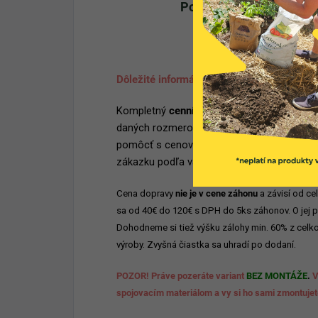
Popis
Dôležité informácie:
Kompletný
cenník viď. nižšie
. Uvedené var
daných rozmerov. Vyberte si z nich alebo si
pomôcť s cenovou ponukou?
Napíšte nám
zákazku podľa vašich predstáv a cena je in
Cena dopravy
nie je v cene záhonu
a závisí od c
sa od 40€ do 120€ s DPH do 5ks záhonov. O jej 
Dohodneme si tiež výšku zálohy min. 60% z celk
výroby.
Zvyšná čiastka sa uhradí po dodaní.
POZOR! Práve pozeráte variant
BEZ MONTÁŽE
.
V
spojovacím materiálom a vy si ho sami zmontuje