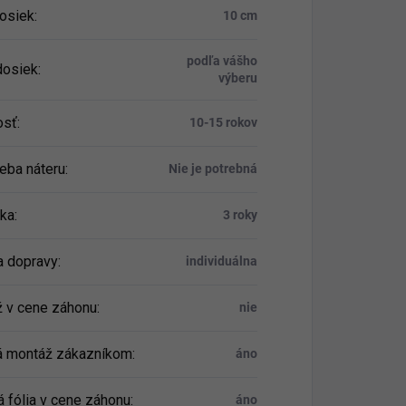
dosiek
:
10 cm
podľa vášho
dosiek
:
výberu
osť
:
10-15 rokov
eba náteru
:
Nie je potrebná
ka
:
3 roky
 dopravy
:
individuálna
 v cene záhonu
:
nie
á montáž zákazníkom
:
áno
 fólia v cene záhonu
:
áno