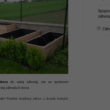
Spojov
záhon
?
Záho
 dreva
do vašej záhrady, ste na správnom
ej záhrady či dvora.
ek? Pozrite
Vyvýšený záhon z dosiek hrubých