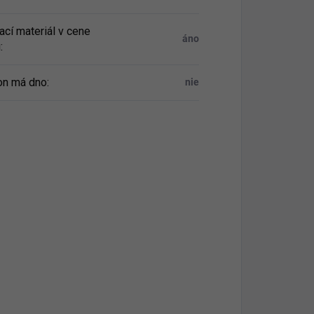
ací materiál v cene
áno
u
:
n má dno
:
nie