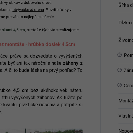
ých výrobkov z dubového dreva,
Šírka 
okonca
obývačkovú stenu
. Pozrite fotky v
e pre vás to najlepšie riešenie.
Dĺžka 
doskami 4,5 cm
, pretože tých viac realizujeme.
Životn
z montáže - hrúbka dosiek 4,5cm
?
Potr
 práce, práve sa dozvedáte o vyvýšených
íte byť ani tak nároční a naše
záhony z
?
. A či to bude láska na prvý pohľad? To
Záru
?
Cena
hrúbke
4,5 cm
bez akéhokoľvek náteru
 trhu vyvýšených záhonov. Ak túžite po
Montáž
e kvalitu, praktické riešenia a potrpíte si
.
Vlastn
Nopová