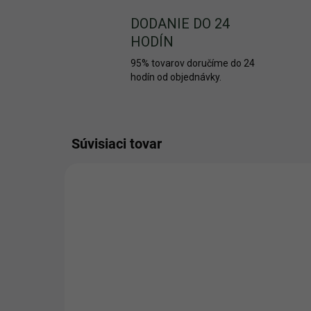
DODANIE DO 24
HODÍN
95% tovarov doručíme do 24
hodín od objednávky.
Súvisiaci tovar
AKCIA
AKCIA
1628/5 L
TIP
+ DARČ
VIAC Z