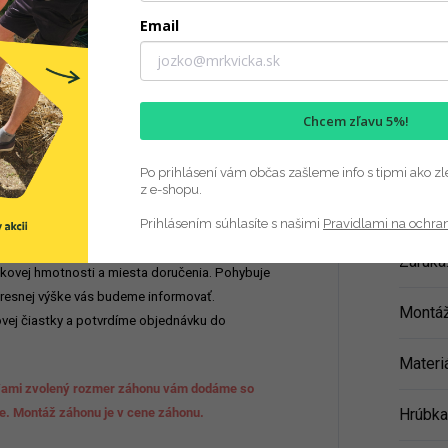
Hodnotenie
Email
Dod
Chcem zľavu 5%!
ianty slúžia ako ukážky cien záhonov
Po prihlásení vám občas zašleme info s tipmi ako zl
 navrhnite vlastný rozmer. Potrebujete
z e-shopu.
alebo
zavolajte
. Záhony robíme na
Kategó
Prihlásením súhlasíte s našimi
Pravidlami na ochra
dividuálna.
Záruka
elkovej hmotnosti a miesta doručenia. Pohybuje
presnej výške vás budeme informovať.
Montá
ovej čiastky a potvrdíme objednávku do
Materi
ami zvolený rozmer záhonu vám dodáme so
te. Montáž záhonu je v cene záhonu.
Hrúbka