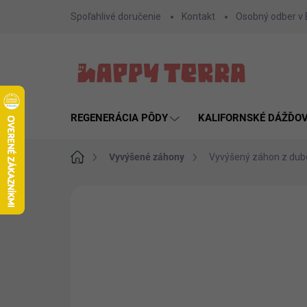
Prejsť
Spoľahlivé doručenie
Kontakt
Osobný odber v
na
obsah
REGENERÁCIA PÔDY
KALIFORNSKÉ DÁŽĎO
Domov
Vyvýšené záhony
Vyvýšený záhon z dub
Neohodnotené
Podrobnosti hodnote
AKCIA
NOVINKA