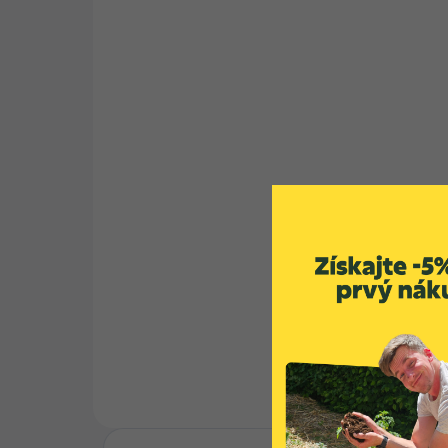
SKLADOM
Vermikompost
Un
Vermivital
sub
- L
7,90 €
od
DO
11
Detail
Vermikompost Vermivital je
vysoko účinné organické
dážďovkové hnojivo v BIO kvalite,
ktorým dodáte živiny nielen
Hľa
vašim...
šir
náš
sub
viac