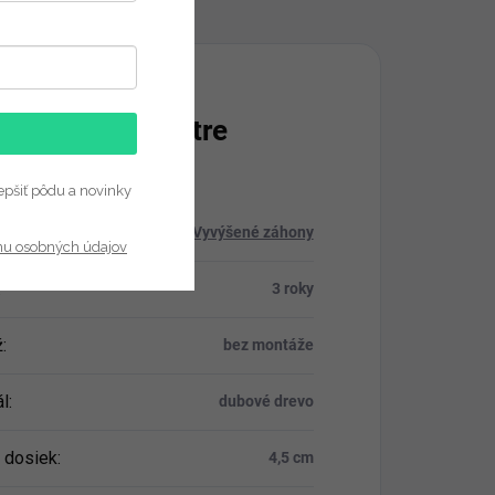
Diskusia
atočné parametre
epšiť pôdu a novinky
ria
:
Vyvýšené záhony
nu osobných údajov
:
3 roky
ž
:
bez montáže
ál
:
dubové drevo
 dosiek
:
4,5 cm