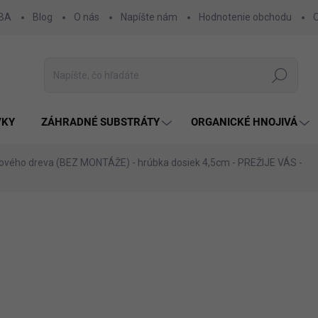
 BA
Blog
O nás
Napíšte nám
Hodnotenie obchodu
Hľadať
VKY
ZÁHRADNÉ SUBSTRÁTY
ORGANICKÉ HNOJIVÁ
ového dreva (BEZ MONTÁŽE) - hrúbka dosiek 4,5cm
- PREŽIJE VÁS -
nia
ZNAČKA:
SLOVENSKÝ VÝROBOK
od 279 €
od
26
od
215,85 €
bez DPH
Jednotková
ZVOĽTE VARIANT
cena: