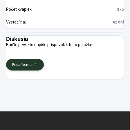
Počet kvapiek:
:
375
Vystačí na:
:
42 dní
Diskusia
Buďte prvý, kto napíše príspevok k tejto položke.
Pridať komentár
Z
á
p