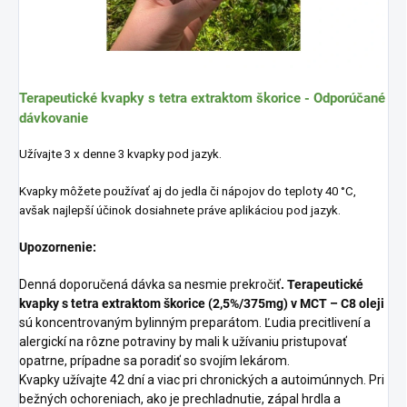
Terapeutické kvapky s tetra extraktom škorice - Odporúčané
dávkovanie
Užívajte 3 x denne 3 kvapky pod jazyk.
Kvapky môžete používať aj do jedla či nápojov do teploty 40 °C,
avšak najlepší účinok dosiahnete práve aplikáciou pod jazyk.
Upozornenie:
Denná doporučená dávka sa nesmie prekročiť
. Terapeutické
kvapky s tetra extraktom škorice (2,5%/375mg) v MCT – C8 oleji
sú koncentrovaným bylinným preparátom. Ľudia precitlivení a
alergickí na rôzne potraviny by mali k užívaniu pristupovať
opatrne, prípadne sa poradiť so svojím lekárom.
Kvapky užívajte 42 dní a viac pri chronických a autoimúnnych. Pri
bežných ochoreniach, ako je prechladnutie, zápal hrdla a