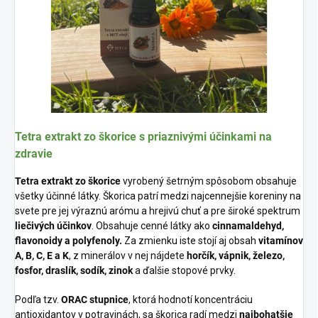
Tetra extrakt zo škorice s priaznivými účinkami na
zdravie
Tetra extrakt zo škorice
vyrobený šetrným spôsobom obsahuje
všetky účinné látky. Škorica patrí medzi najcennejšie koreniny na
svete pre jej výraznú arómu a hrejivú chuť a pre široké spektrum
liečivých účinkov
. Obsahuje cenné látky ako
cinnamaldehyd,
flavonoidy a polyfenoly.
Za zmienku iste stojí aj obsah
vitamínov
A, B, C, E a K
, z minerálov v nej nájdete
horčík, vápnik, železo,
fosfor, draslík, sodík, zinok
a ďalšie stopové prvky.
Podľa tzv.
ORAC stupnice
, ktorá hodnotí koncentráciu
antioxidantov v potravinách, sa škorica radí medzi
najbohatšie