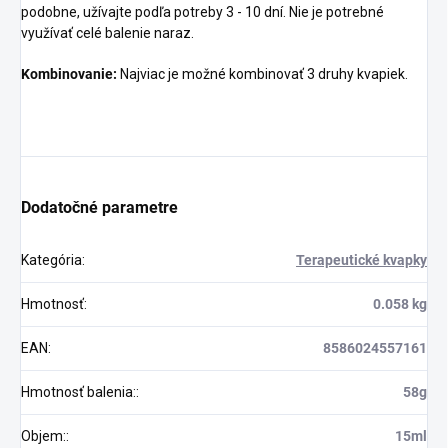
podobne, užívajte podľa potreby 3 - 10 dní. Nie je potrebné
využívať celé balenie naraz.
Kombinovanie:
Najviac je možné kombinovať 3 druhy kvapiek.
Dodatočné parametre
Kategória
:
Terapeutické kvapky
Hmotnosť
:
0.058 kg
EAN
:
8586024557161
Hmotnosť balenia:
:
58g
Objem:
:
15ml