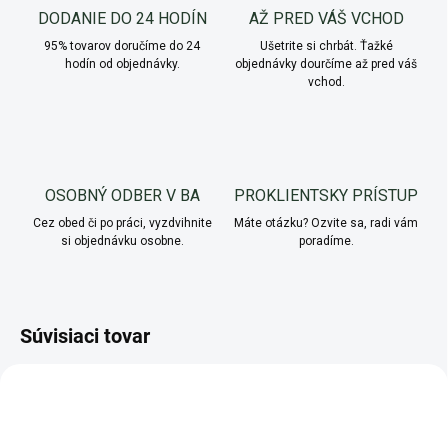
DODANIE DO 24 HODÍN
AŽ PRED VÁŠ VCHOD
95% tovarov doručíme do 24
Ušetrite si chrbát. Ťažké
hodín od objednávky.
objednávky dourčíme až pred váš
vchod.
OSOBNÝ ODBER V BA
PROKLIENTSKY PRÍSTUP
Cez obed či po práci, vyzdvihnite
Máte otázku? Ozvite sa, radi vám
si objednávku osobne.
poradíme.
Súvisiaci tovar