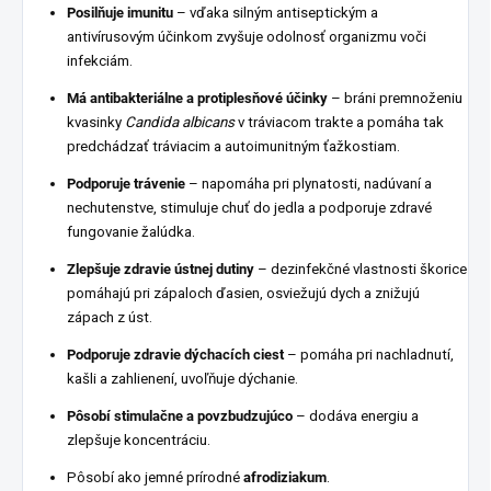
Posilňuje imunitu
– vďaka silným antiseptickým a
antivírusovým účinkom zvyšuje odolnosť organizmu voči
infekciám.
Má antibakteriálne a protiplesňové účinky
– bráni premnoženiu
kvasinky
Candida albicans
v tráviacom trakte a pomáha tak
predchádzať tráviacim a autoimunitným ťažkostiam.
Podporuje trávenie
– napomáha pri plynatosti, nadúvaní a
nechutenstve, stimuluje chuť do jedla a podporuje zdravé
fungovanie žalúdka.
Zlepšuje zdravie ústnej dutiny
– dezinfekčné vlastnosti škorice
pomáhajú pri zápaloch ďasien, osviežujú dych a znižujú
zápach z úst.
Podporuje zdravie dýchacích ciest
– pomáha pri nachladnutí,
kašli a zahlienení, uvoľňuje dýchanie.
Pôsobí stimulačne a povzbudzujúco
– dodáva energiu a
zlepšuje koncentráciu.
Pôsobí ako jemné prírodné
afrodiziakum
.