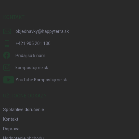
ä
t
i
KONTAKT
e
objednavky
@
happyterra.sk
+421 905 201 130
Pridaj sa k nám
kompostujme.sk
YouTube Kompostujme.sk
UŽITOČNÉ ODKAZY
Spoľahlivé doručenie
Kontakt
Doprava
Hodnotenie obchodu