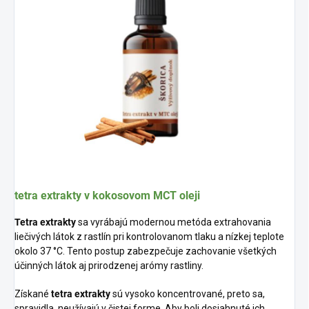
tetra extrakty v kokosovom MCT oleji
Tetra extrakty
sa vyrábajú modernou metóda extrahovania
liečivých látok z rastlín pri kontrolovanom tlaku a nízkej teplote
okolo 37 °C. Tento postup zabezpečuje zachovanie všetkých
účinných látok aj prirodzenej arómy rastliny.
Získané
tetra extrakty
sú vysoko koncentrované, preto sa,
spravidla, neužívajú v čistej forme. Aby boli dosiahnuté ich