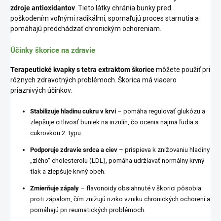
zdroje antioxidantov
. Tieto látky chránia bunky pred
poškodením voľnými radikálmi, spomaľujú proces starnutia a
pomáhajú predchádzať chronickým ochoreniam.
Účinky škorice na zdravie
Terapeutické kvapky s tetra extraktom škorice
môžete použiť pri
rôznych zdravotných problémoch. Škorica má viacero
priaznivých účinkov:
Stabilizuje hladinu cukru v krvi
– pomáha regulovať glukózu a
zlepšuje citlivosť buniek na inzulín, čo ocenia najmä ľudia s
cukrovkou 2. typu.
Podporuje zdravie srdca a ciev
– prispieva k znižovaniu hladiny
„zlého“ cholesterolu (LDL), pomáha udržiavať normálny krvný
tlak a zlepšuje krvný obeh.
Zmierňuje zápaly
– flavonoidy obsiahnuté v škorici pôsobia
proti zápalom, čím znižujú riziko vzniku chronických ochorení a
pomáhajú pri reumatických problémoch.