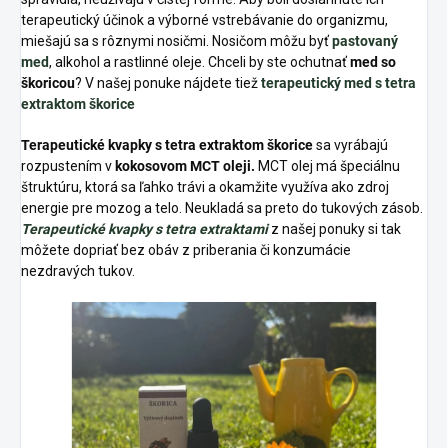
terapeutický účinok a výborné vstrebávanie do organizmu,
miešajú sa s rôznymi nosičmi. Nosičom môžu byť
pastovaný
med
, alkohol a rastlinné oleje. Chceli by ste ochutnať
med so
škoricou
? V našej ponuke nájdete tiež
terapeutický med s tetra
extraktom škorice
Terapeutické kvapky s tetra extraktom škorice
sa vyrábajú
rozpustením v
kokosovom MCT oleji.
MCT olej má špeciálnu
štruktúru, ktorá sa ľahko trávi a okamžite využíva ako zdroj
energie pre mozog a telo. Neukladá sa preto do tukových zásob.
Terapeutické
kvapky s tetra extraktami
z našej ponuky si tak
môžete dopriať bez obáv z priberania či konzumácie
nezdravých tukov.