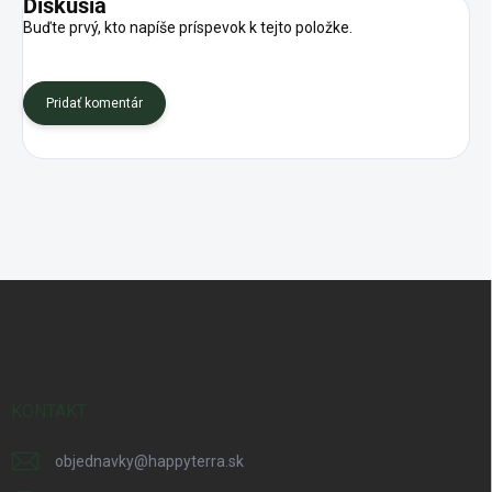
Diskusia
Buďte prvý, kto napíše príspevok k tejto položke.
Pridať komentár
Z
á
p
ä
t
i
KONTAKT
e
objednavky
@
happyterra.sk