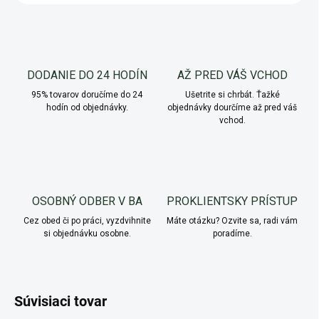
DODANIE DO 24 HODÍN
AŽ PRED VÁŠ VCHOD
95% tovarov doručíme do 24
Ušetrite si chrbát. Ťažké
hodín od objednávky.
objednávky dourčíme až pred váš
vchod.
OSOBNÝ ODBER V BA
PROKLIENTSKY PRÍSTUP
Cez obed či po práci, vyzdvihnite
Máte otázku? Ozvite sa, radi vám
si objednávku osobne.
poradíme.
Súvisiaci tovar