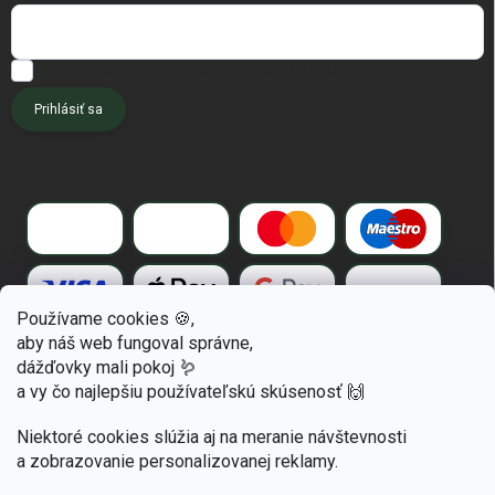
Chcem dostávať tipy pre pôdu, kompost a špeciálne akcie.
Prihlásiť sa
Používame cookies 🍪,
aby náš web fungoval správne,
dážďovky mali pokoj 🪱
a vy čo najlepšiu používateľskú skúsenosť 🙌
Niektoré cookies slúžia aj na meranie návštevnosti
a zobrazovanie personalizovanej reklamy.