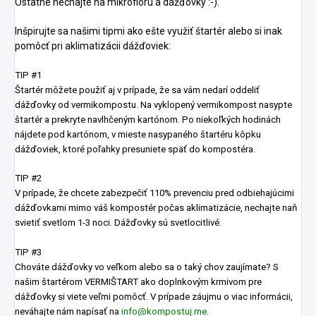
Ostatné nechajte na mikroflóru a dážďovky :-).
Inšpirujte sa našimi tipmi ako ešte využiť štartér alebo si inak
pomôcť pri aklimatizácii dážďoviek:
TIP #1
Štartér môžete použiť aj v prípade, že sa vám nedarí oddeliť
dážďovky od vermikompostu. Na vyklopený vermikompost nasypte
štartér a prekryte navlhčeným kartónom. Po niekoľkých hodinách
nájdete pod kartónom, v mieste nasypaného štartéru kôpku
dážďoviek, ktoré poľahky presuniete späť do kompostéra.
TIP #2
V prípade, že chcete zabezpečiť 110% prevenciu pred odbiehajúcimi
dážďovkami mimo váš kompostér počas aklimatizácie, nechajte naň
svietiť svetlom 1-3 noci. Dážďovky sú svetlocitlivé.
TIP #3
Chováte dážďovky vo veľkom alebo sa o taký chov zaujímate? S
našim štartérom VERMIŠTART ako doplnkovým krmivom pre
dážďovky si viete veľmi pomôcť. V prípade záujmu o viac informácii,
neváhajte nám napísať n
a
info@kompostuj.me
.