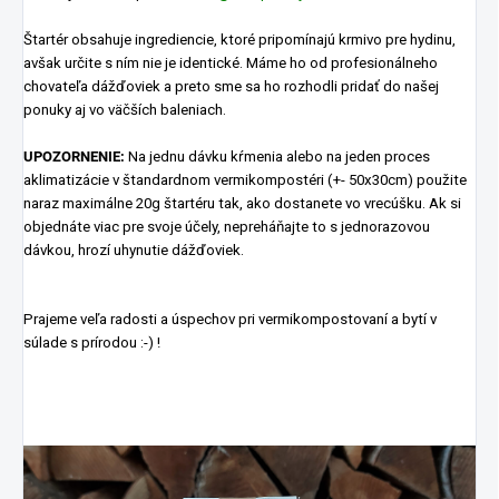
Štartér obsahuje ingrediencie, ktoré pripomínajú krmivo pre hydinu,
avšak určite s ním nie je identické. Máme ho od profesionálneho
chovateľa dážďoviek a preto sme sa ho rozhodli pridať do našej
ponuky aj vo väčších baleniach.
UPOZORNENIE:
Na jednu dávku kŕmenia alebo na jeden proces
aklimatizácie v štandardnom vermikompostéri (+- 50x30cm) použite
naraz maximálne 20g štartéru tak, ako dostanete vo vrecúšku. Ak si
objednáte viac pre svoje účely, nepreháňajte to s jednorazovou
dávkou, hrozí uhynutie dážďoviek.
Prajeme veľa radosti a úspechov pri vermikompostovaní a bytí v
súlade s prírodou :-) !