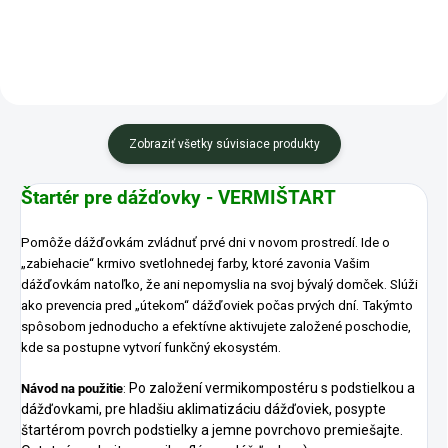
Zobraziť všetky súvisiace produkty
Štartér pre dážďovky - VERMIŠTART
Pomôže dážďovkám zvládnuť prvé dni v novom prostredí. Ide o
„zabiehacie“ krmivo svetlohnedej farby, ktoré zavonia Vašim
dážďovkám natoľko, že ani nepomyslia na svoj bývalý domček. Slúži
ako prevencia pred „útekom“ dážďoviek počas prvých dní. Takýmto
spôsobom jednoducho a efektívne aktivujete založené poschodie,
kde sa postupne vytvorí funkčný ekosystém.
Po založení vermikompostéru s podstielkou a
Návod na použitie
:
dážďovkami, pre hladšiu aklimatizáciu dážďoviek, posypte
štartérom povrch podstielky a jemne povrchovo premiešajte.