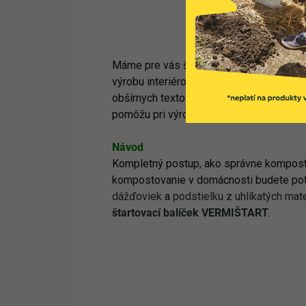
Vyrobte si verm
Máme pre vás šikovnú tlačenú brožúrku, 
výrobu interiérového kompostéra. Je krát
obšírnych textov v nej nájdete množstvo f
pomôžu pri výrobe aj starostlivosti o k
Návod
Kompletný postup, ako správne kompost
kompostovanie v domácnosti budete po
dážďoviek
a
podstielku z uhlíkatých mat
štartovací balíček VERMIŠTART
.