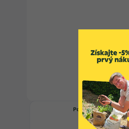
Štartovací balíček pre
Kal
domáci vermikompostér
Eis
- VERMIŠTART
- 
SL
44,11 €
od
od
Detail
Chcete začať
🪱 N
kompostovať pomocou
záhr
dážďoviek? Túžite na vlastnej
den
koži...
pre
aj...
Popis