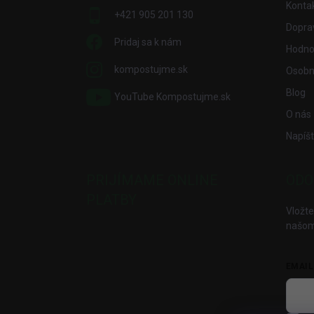
Konta
+421 905 201 130
Dopra
Pridaj sa k nám
Hodno
kompostujme.sk
Osobn
Blog
YouTube Kompostujme.sk
O nás
Napíš
PRIJÍMAME ONLINE
ODO
PLATBY
Vložte
našom
EMAIL