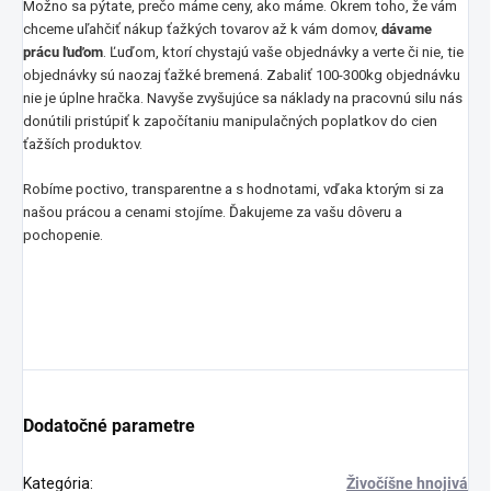
Možno sa pýtate, prečo máme ceny, ako máme. Okrem toho, že vám
chceme uľahčiť nákup ťažkých tovarov až k vám domov,
dávame
prácu ľuďom
. Ľuďom, ktorí chystajú vaše objednávky a verte či nie, tie
objednávky sú naozaj ťažké bremená. Zabaliť 100-300kg objednávku
nie je úplne hračka. Navyše zvyšujúce sa náklady na pracovnú silu nás
donútili pristúpiť k započítaniu manipulačných poplatkov do cien
ťažších produktov.
Robíme poctivo, transparentne a s hodnotami, vďaka ktorým si za
našou prácou a cenami stojíme. Ďakujeme za vašu dôveru a
pochopenie.
Dodatočné parametre
Kategória
:
Živočíšne hnojivá