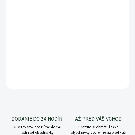
Peletovaný kravský hnoj Marha-Jó s vysokým obsahom
organických látok, makro a mikroprvkov a užitočných baktérií.
Zlepšuje štruktúru pôdy, zadržiavanie vody a príjem živín
rastlinami. Prírodný produkt vyrobený z fermentovaného
kravského hnoja vhodný na bio pestovanie.
AKTUÁLNE
: Tovar je skladom, nech sa páči🌱.
DETAILNÉ INFORMÁCIE
OPÝTAŤ SA
Uložiť
DODANIE DO 24 HODÍN
AŽ PRED VÁŠ VCHOD
95% tovarov doručíme do 24
Ušetrite si chrbát. Ťažké
hodín od objednávky.
objednávky dourčíme až pred váš