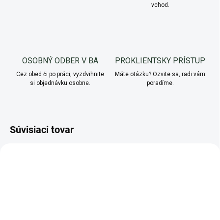
vchod.
OSOBNÝ ODBER V BA
PROKLIENTSKY PRÍSTUP
Cez obed či po práci, vyzdvihnite
Máte otázku? Ozvite sa, radi vám
si objednávku osobne.
poradíme.
Súvisiaci tovar
AKCIA
AKCIA
+ DARČEK
TIP