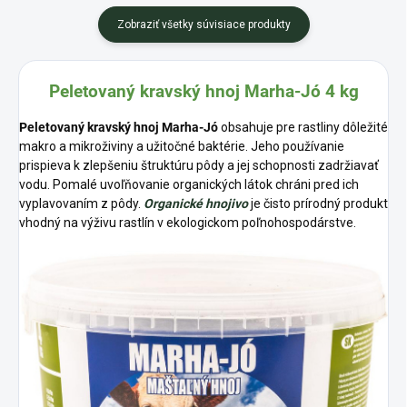
Zobraziť všetky súvisiace produkty
Peletovaný kravský hnoj Marha-Jó 4 kg
Peletovaný kravský hnoj Marha-Jó
obsahuje pre rastliny dôležité
makro a mikroživiny a užitočné baktérie. Jeho používanie
prispieva k zlepšeniu štruktúru pôdy a jej schopnosti zadržiavať
vodu. Pomalé uvoľňovanie organických látok chráni pred ich
vyplavovaním z pôdy.
Organické hnojivo
je čisto prírodný produkt
vhodný na výživu rastlín v ekologickom poľnohospodárstve.