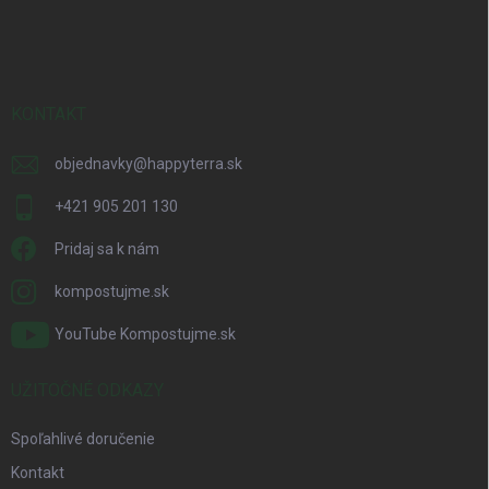
á
p
ä
t
i
KONTAKT
e
objednavky
@
happyterra.sk
+421 905 201 130
Pridaj sa k nám
kompostujme.sk
YouTube Kompostujme.sk
UŽITOČNÉ ODKAZY
Spoľahlivé doručenie
Kontakt