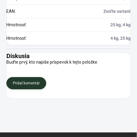
EAN
:
Zvoľte variant
Hmotnosť
:
25 kg, 4 kg
Hmotnosť
:
4 kg, 25 kg
Diskusia
Buďte prvý, kto napíše príspevok k tejto položke.
Pridať komentár
Z