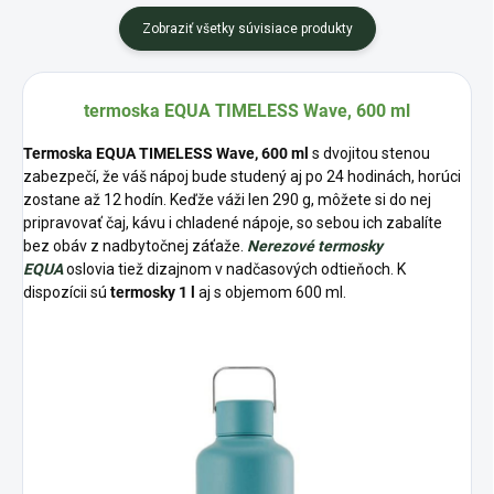
Zobraziť všetky súvisiace produkty
termoska EQUA TIMELESS Wave, 600 ml
Termoska EQUA TIMELESS Wave, 600 ml
s dvojitou stenou
zabezpečí, že váš nápoj bude studený aj po 24 hodinách, horúci
zostane až 12 hodín. Keďže váži len 290 g, môžete si do nej
pripravovať čaj, kávu i chladené nápoje, so sebou ich zabalíte
bez obáv z nadbytočnej záťaže.
N
erezové
termosky
EQUA
oslovia tiež dizajnom v nadčasových odtieňoch. K
dispozícii sú
termosky 1 l
aj s objemom 600 ml.