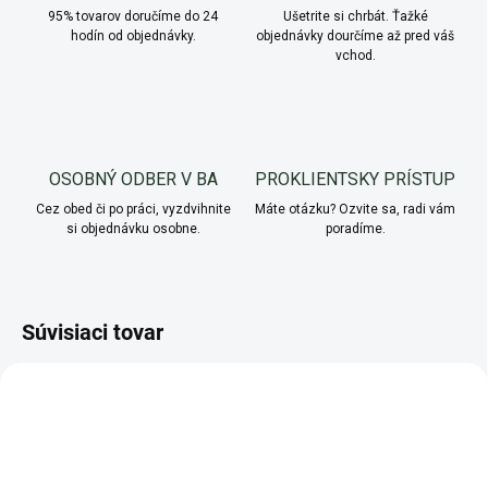
95% tovarov doručíme do 24
Ušetrite si chrbát. Ťažké
hodín od objednávky.
objednávky dourčíme až pred váš
vchod.
OSOBNÝ ODBER V BA
PROKLIENTSKY PRÍSTUP
Cez obed či po práci, vyzdvihnite
Máte otázku? Ozvite sa, radi vám
si objednávku osobne.
poradíme.
Súvisiaci tovar
AKCIA
AKCIA