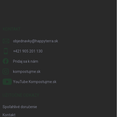
Z
á
p
ä
t
i
KONTAKT
e
objednavky
@
happyterra.sk
+421 905 201 130
Pridaj sa k nám
kompostujme.sk
YouTube Kompostujme.sk
UŽITOČNÉ ODKAZY
Spoľahlivé doručenie
Kontakt