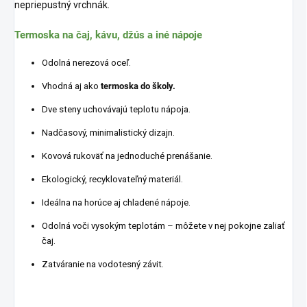
nepriepustný vrchnák.
Termoska na čaj, kávu, džús a iné nápoje
Odolná nerezová oceľ.
Vhodná aj ako
termoska do školy.
Dve steny uchovávajú teplotu nápoja.
Nadčasový, minimalistický dizajn.
Kovová rukoväť na jednoduché prenášanie.
Ekologický, recyklovateľný materiál.
Ideálna na horúce aj chladené nápoje.
Odolná voči vysokým teplotám – môžete v nej pokojne zaliať
čaj.
Zatváranie na vodotesný závit.