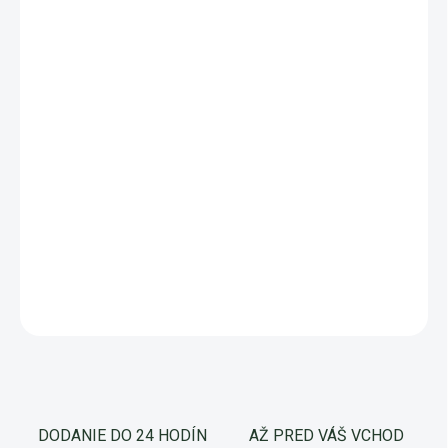
cena:
−
+
Pridať do košíka
Termoska EQUA TIMELESS Wave, 600 ml
udrží váš nápoj
studený až do 24 hodín a horúci až 12 hodín. Vyrobená je z
nehrdzavejúcej ocele s izolovanou dvojitou stenou a je testovaná
na dlhú životnosť. Nemáte radi, keď sa vám v taške niečo vyleje?
Táto
nerezová termoska
má 100 % nepriepustný vrchnák. Pri
prenášaní iste oceníte kovový držiak.
DETAILNÉ INFORMÁCIE
OPÝTAŤ SA
Uložiť
DODANIE DO 24 HODÍN
AŽ PRED VÁŠ VCHOD