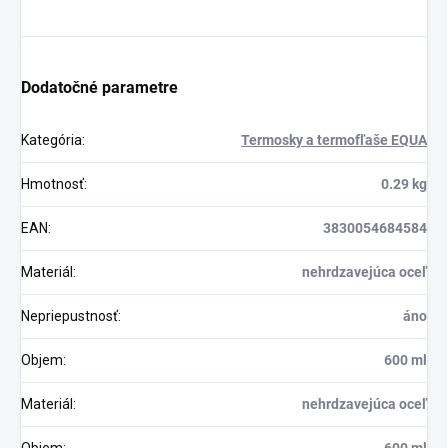
Dodatočné parametre
Kategória
:
Termosky a termofľaše EQUA
Hmotnosť
:
0.29 kg
EAN
:
3830054684584
Materiál
:
nehrdzavejúca oceľ
Nepriepustnosť
:
áno
Objem
:
600 ml
Materiál
:
nehrdzavejúca oceľ
Objem
:
600 ml