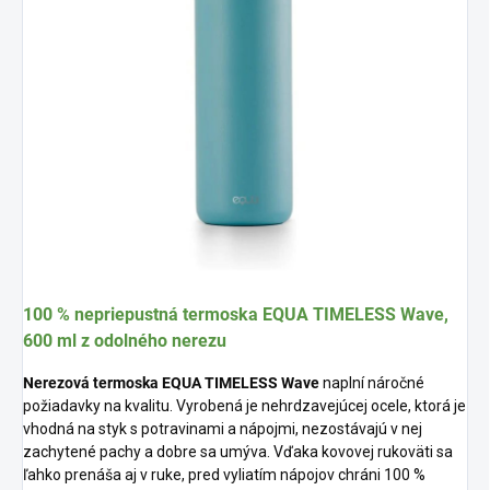
100 % nepriepustná termoska EQUA TIMELESS Wave,
600 ml z odolného nerezu
Nerezová termoska EQUA TIMELESS Wave
naplní náročné
požiadavky na kvalitu. Vyrobená je nehrdzavejúcej ocele, ktorá je
vhodná na styk s potravinami a nápojmi, nezostávajú v nej
zachytené pachy a dobre sa umýva. Vďaka kovovej rukoväti sa
ľahko prenáša aj v ruke, pred vyliatím nápojov chráni 100 %