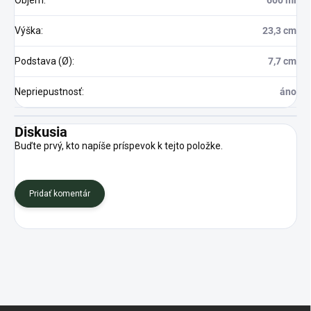
Výška
:
23,3 cm
Podstava (Ø)
:
7,7 cm
Nepriepustnosť
:
áno
Diskusia
Buďte prvý, kto napíše príspevok k tejto položke.
Pridať komentár