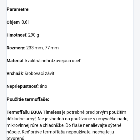
Parametre
:
Objem
: 0,6 l
Hmotnosť
: 290 g
Rozmery:
233 mm, 77 mm
Materiál
: kvalitná nehrdzavejúca oceľ
Vrchnák
: šróbovací závit
Nepriepustnosť:
áno
Použitie termofľaše:
Termofľašu EQUA Timeless
je potrebné pred prvým použitím
dôkladne umyť. Nie je vhodná na používanie v umývačke riadu,
mikrovlnnej rúre a chladničke. Do fľaše nenalievajte sýtené
nápoje. Keď práve termofľašu nepoužívate, nechajte ju
otvorenú.