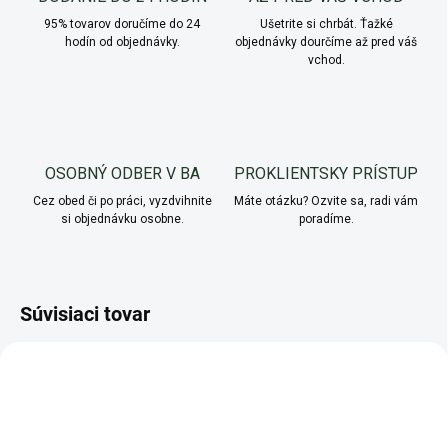
95% tovarov doručíme do 24
Ušetrite si chrbát. Ťažké
hodín od objednávky.
objednávky dourčíme až pred váš
vchod.
OSOBNÝ ODBER V BA
PROKLIENTSKY PRÍSTUP
Cez obed či po práci, vyzdvihnite
Máte otázku? Ozvite sa, radi vám
si objednávku osobne.
poradíme.
Súvisiaci tovar
NOVINKA
NOVINKA
AKCIA
AKCIA