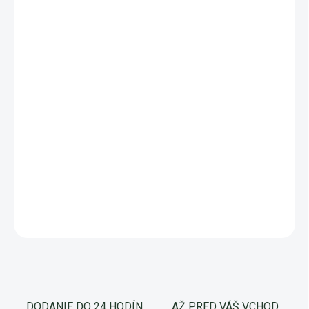
VARIANT
−
+
Pridať do košíka
BTK - požer húsenicami
s obsahom aeróbnych baktérií Bacillus
thuringiensis ssp. kurstaki, ktoré sa prirodzene vyskytujú v pôde
a rastlinách. Využívajú sa tiež v mnohých v bio insekticídoch.
Prípravok chemicky nezaťažuje prírodu a predstavuje ekologické
riešenie vhodné do bio záhrady.
DETAILNÉ INFORMÁCIE
OPÝTAŤ SA
Uložiť
DODANIE DO 24 HODÍN
AŽ PRED VÁŠ VCHOD