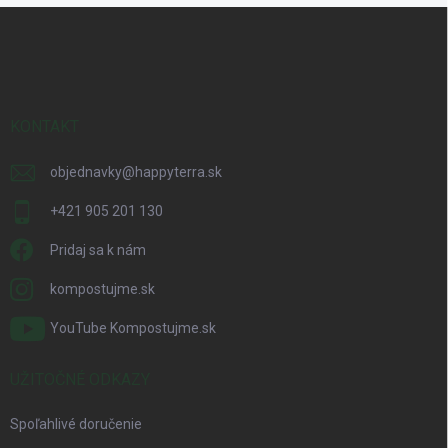
Z
á
p
ä
t
i
KONTAKT
e
objednavky
@
happyterra.sk
+421 905 201 130
Pridaj sa k nám
kompostujme.sk
YouTube Kompostujme.sk
UŽITOČNÉ ODKAZY
Spoľahlivé doručenie