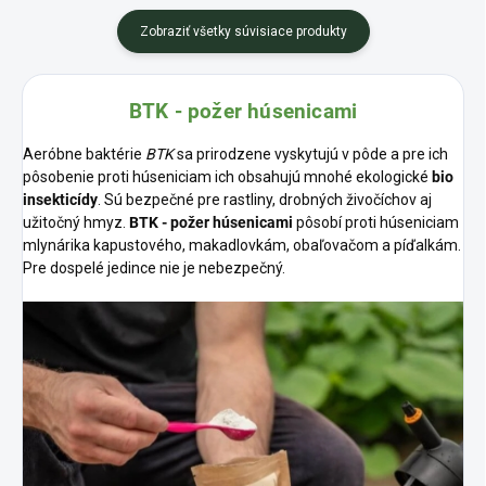
Zobraziť všetky súvisiace produkty
BTK - požer húsenicami
Aeróbne baktérie
BTK
sa prirodzene vyskytujú v pôde a pre ich
pôsobenie proti húseniciam ich obsahujú mnohé ekologické
bio
insekticídy
. Sú bezpečné pre rastliny, drobných živočíchov aj
užitočný hmyz.
BTK - požer húsenicami
pôsobí proti húseniciam
mlynárika kapustového, makadlovkám, obaľovačom a píďalkám.
Pre dospelé jedince nie je nebezpečný.