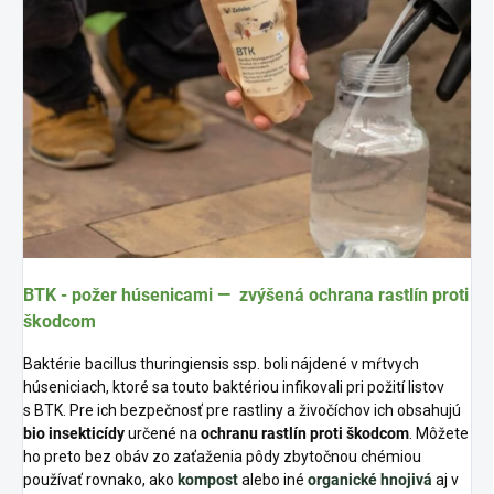
BTK - požer húsenicami — zvýšená ochrana rastlín proti
škodcom
Baktérie bacillus thuringiensis ssp. boli nájdené v mŕtvych
húseniciach, ktoré sa touto baktériou infikovali pri požití listov
s BTK. Pre ich bezpečnosť pre rastliny a živočíchov ich obsahujú
bio insekticídy
určené na
ochranu rastlín proti škodcom
. Môžete
ho preto bez obáv zo zaťaženia pôdy zbytočnou chémiou
používať rovnako, ako
kompost
alebo iné
organické hnojivá
aj v