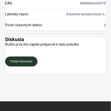
EAN
:
8588006254570
Latinský názov
:
Solanum lycopersicum L.
Počet výsevných diskov
:
3
Diskusia
Buďte prvý, kto napíše príspevok k tejto položke.
Pridať komentár
Z
á