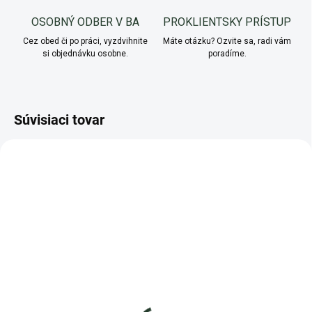
OSOBNÝ ODBER V BA
PROKLIENTSKY PRÍSTUP
Cez obed či po práci, vyzdvihnite
Máte otázku? Ozvite sa, radi vám
si objednávku osobne.
poradíme.
Súvisiaci tovar
NOVINKA
NOVINKA
AKCIA
AKCIA
SKLADOM
MOMENTÁLNE NEDOSTUPNÉ
Výsevný disk Šalátová zmes
liečivá rastlina Materina
dúška
1,89 €