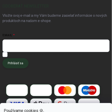
ODOBERAŤ NEWSLETTER
Vložte svoj e-mail a my Vám budeme zasielať informácie o nových
produktoch na našom e-shope.
EMAIL
Chcem dostávať tipy pre pôdu, kompost a špeciálne akcie.
Prihlásiť sa
Používame cookies 🍪,