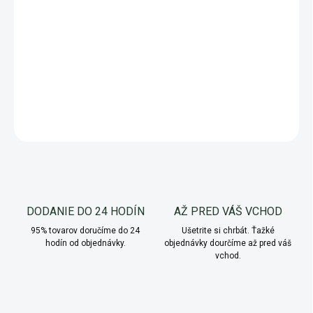
Pestujte chutné
kríčkové paradajky
priamo na balkóne – bez
stresu a rednutia.
Výsevný disk
vám ušetrí čas a zaistí
rovnomerný rast!
DETAILNÉ INFORMÁCIE
OPÝTAŤ SA
Uložiť
DODANIE DO 24 HODÍN
AŽ PRED VÁŠ VCHOD
95% tovarov doručíme do 24
Ušetrite si chrbát. Ťažké
hodín od objednávky.
objednávky dourčíme až pred váš
vchod.