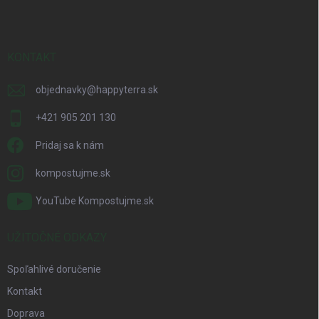
p
ä
t
i
KONTAKT
e
objednavky
@
happyterra.sk
+421 905 201 130
Pridaj sa k nám
kompostujme.sk
YouTube Kompostujme.sk
UŽITOČNÉ ODKAZY
Spoľahlivé doručenie
Kontakt
Doprava