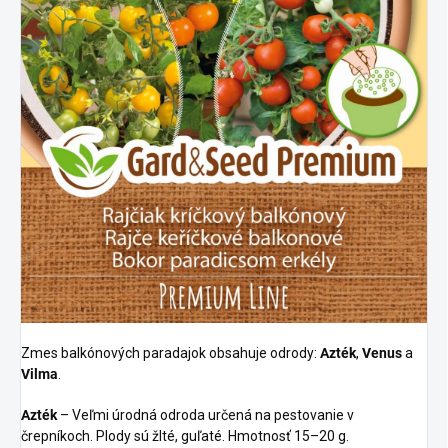
Zmes balkónových paradajok obsahuje odrody:
Azték
,
Venus
a
Vilma
.
Azték
– Veľmi úrodná odroda určená na pestovanie v
črepníkoch. Plody sú žlté, guľaté. Hmotnosť 15–20 g.