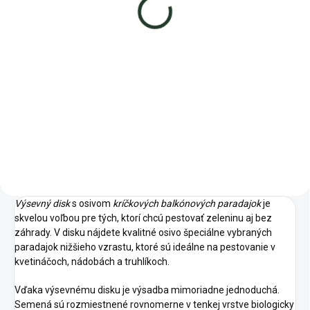
0,99 €
−
+
−
+
Do košíka
Do košíka
Jednoduché pestovanie pestrej
Materina dúška je drobná, silne
zmesi šalátov vďaka výsevnému
aromatická trváca rastlina.
disku! Stačí vložiť do pôdy, zaliať
a tešiť sa na čerstvé lístky...
Výsevný disk
s osivom
kríčkových balkónových paradajok
je
skvelou voľbou pre tých, ktorí chcú pestovať zeleninu aj bez
záhrady. V disku nájdete kvalitné osivo špeciálne vybraných
paradajok nižšieho vzrastu, ktoré sú ideálne na pestovanie v
kvetináčoch, nádobách a truhlíkoch.
Vďaka výsevnému disku je výsadba mimoriadne jednoduchá.
Semená sú rozmiestnené rovnomerne v tenkej vrstve biologicky