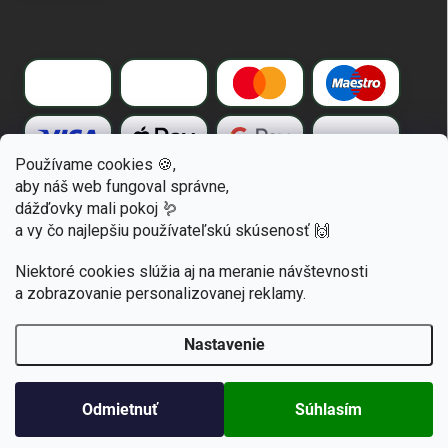
Používame cookies 🍪,
aby náš web fungoval správne,
dážďovky mali pokoj 🪱
a vy čo najlepšiu používateľskú skúsenosť 🙌
Niektoré cookies slúžia aj na meranie návštevnosti
a zobrazovanie personalizovanej reklamy.
Nastavenie
Letný výpredaj a zľavy až do -30% sú tu🌱! Len do
vypredania zásob. (Dážďovky v čase 3.-16.8.
Copyright 2026
Happyterra.sk
. Všetky práva vyhradené.
Upraviť nastavenie
nedoručujeme - dovolenka). Prajeme krásne leto🌞!
cookies
Odmietnuť
Súhlasím
Vytvoril Shoptet
Ešte to stíhate!🙂 Zľava 5% na prvý nákup.