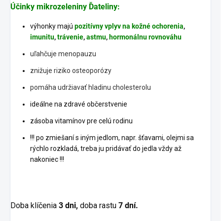
Účinky mikrozeleniny Ďateliny:
výhonky majú
pozitívny vplyv na kožné ochorenia
,
imunitu
,
trávenie
,
astmu
,
hormonálnu
rovnováhu
uľahčuje menopauzu
znižuje riziko osteoporózy
pomáha udržiavať hladinu cholesterolu
ideálne na zdravé občerstvenie
zásoba vitamínov pre celú rodinu
!!! po zmiešaní s iným jedlom, napr. šťavami, olejmi sa
rýchlo rozkladá, treba ju pridávať do jedla vždy až
nakoniec !!!
Doba klíčenia
3 dni,
doba rastu
7 dní.