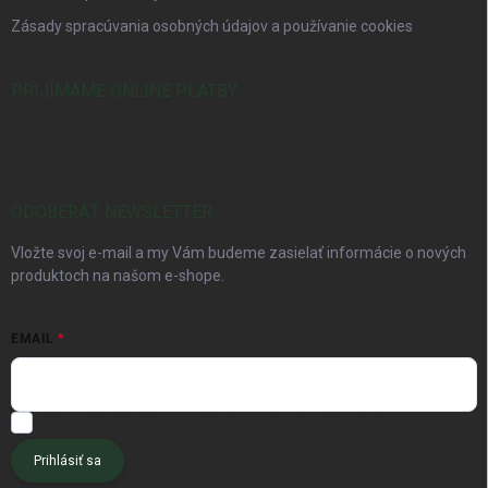
Zásady spracúvania osobných údajov a používanie cookies
PRIJÍMAME ONLINE PLATBY
ODOBERAŤ NEWSLETTER
Vložte svoj e-mail a my Vám budeme zasielať informácie o nových
produktoch na našom e-shope.
EMAIL
Chcem dostávať tipy pre pôdu, kompost a špeciálne akcie.
Prihlásiť sa