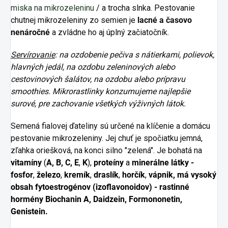
miska na mikrozeleninu
/ a trocha slnka. Pestovanie
chutnej mikrozeleniny zo semien je
lacné a časovo
nenáročné
a zvládne ho aj úplný začiatočník.
Servírovanie
: na ozdobenie pečiva s nátierkami, polievok,
hlavných jedál, na ozdobu zeleninových alebo
cestovinových šalátov, na ozdobu alebo prípravu
smoothies. Mikrorastlinky konzumujeme najlepšie
surové, pre zachovanie všetkých výživných látok.
Semená fialovej ďateliny sú určené na klíčenie a domácu
pestovanie mikrozeleniny. Jej chuť je spočiatku jemná,
zľahka oriešková, na konci silno "zelená". Je bohatá na
vitamíny
(
A, B, C, E
,
K
),
proteíny
a
minerálne látky -
fosfor
,
železo
,
kremík
,
draslík
,
horčík
,
vápnik, má vysoký
obsah fytoestrogénov (izoflavonoidov) - rastinné
hormény Biochanin A, Daidzein, Formononetin,
Genistein.