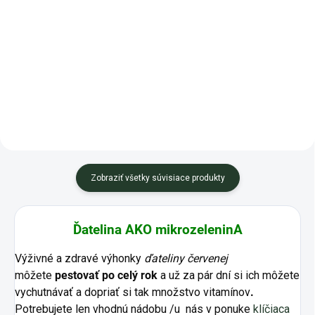
vlákninu. Sú ľahko stráviteľné,...
farbu, sú plné chuti a
predstavujú...
Zobraziť všetky súvisiace produkty
Ďatelina AKO mikrozeleninA
Výživné a zdravé výhonky
ďateliny červenej
môžete
pestovať
po celý rok
a už za pár dní si ich môžete
vychutnávať a dopriať si tak množstvo vitamínov
.
Potrebujete len vhodnú nádobu /u nás v ponuke
klíčiaca