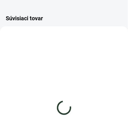
Súvisiaci tovar
AKCIA
AKCIA
SKLADOM
SKLADOM
Zelená šošovica Bio
Kaleráb červený
1,99 €
5,59 €
od
Detail
Detail
Mikrorastlinky šošovice sú
Semená červeného kalerábu
nielenže chutné, ale sú tiež
klíčia ľahko a rýchlo.
bohaté na vitamíny, minerály a
Mikrorastlinky majú zaujímavú