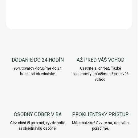
DETAILNÉ INFORMÁCIE
OPÝTAŤ SA
Uložiť
DODANIE DO 24 HODÍN
AŽ PRED VÁŠ VCHOD
95% tovarov doručíme do 24
Ušetrite si chrbát. Ťažké
hodín od objednávky.
objednávky dourčíme až pred váš
vchod.
OSOBNÝ ODBER V BA
PROKLIENTSKY PRÍSTUP
Cez obed či po práci, vyzdvihnite
Máte otázku? Ozvite sa, radi vám
si objednávku osobne.
poradíme.