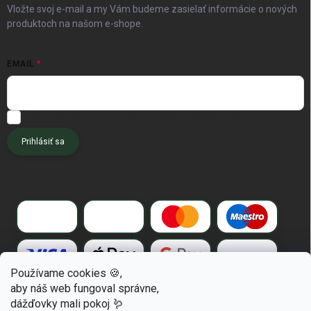
Vložte svoj e-mail a my Vám budeme zasielať informácie o nových
produktoch na našom e-shope.
EMAIL
Chcem dostávať tipy pre pôdu, kompost a špeciálne akcie.
Prihlásiť sa
Používame cookies 🍪,
aby náš web fungoval správne,
dážďovky mali pokoj 🪱