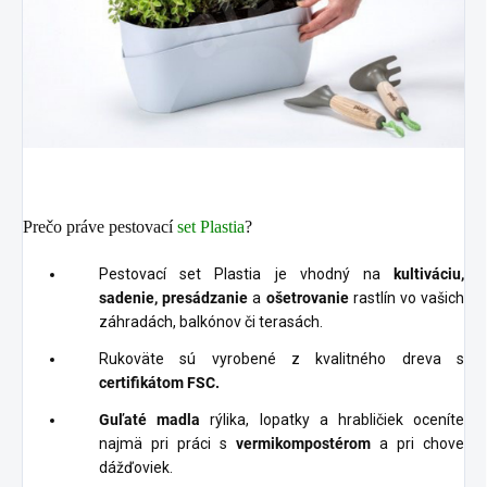
Prečo práve pestovací
set Plastia
?
Pestovací set Plastia je vhodný na
kultiváciu,
sadenie, presádzanie
a
ošetrovanie
rastlín vo vašich
záhradách, balkónov či terasách.
Rukoväte sú vyrobené z kvalitného dreva s
certifikátom FSC.
Guľaté madla
rýlika, lopatky a hrabličiek
oceníte
najmä pri práci s
vermikompostérom
a pri chove
dážďoviek.