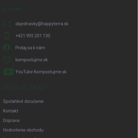
t
i
KONTAKT
e
objednavky
@
happyterra.sk
+421 905 201 130
Pridaj sa k nám
kompostujme.sk
YouTube Kompostujme.sk
UŽITOČNÉ ODKAZY
Spoľahlivé doručenie
Kontakt
Doprava
Hodnotenie obchodu