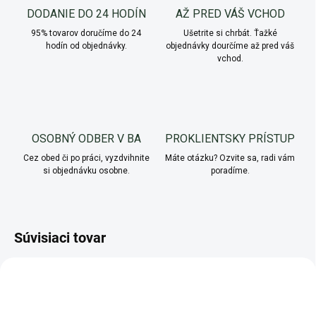
DODANIE DO 24 HODÍN
AŽ PRED VÁŠ VCHOD
95% tovarov doručíme do 24
Ušetrite si chrbát. Ťažké
hodín od objednávky.
objednávky dourčíme až pred váš
vchod.
OSOBNÝ ODBER V BA
PROKLIENTSKY PRÍSTUP
Cez obed či po práci, vyzdvihnite
Máte otázku? Ozvite sa, radi vám
si objednávku osobne.
poradíme.
Súvisiaci tovar
AKCIA
AKCIA
VIAC ZA MENEJ