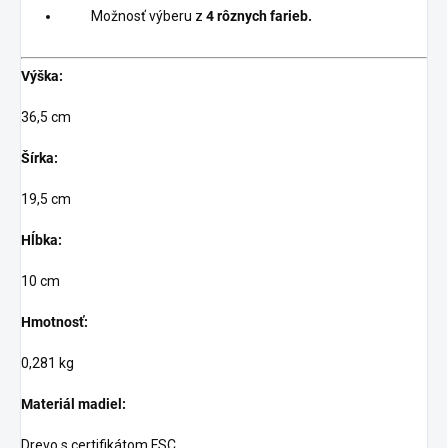
Možnosť výberu z
4 rôznych farieb.
Výška:
36,5 cm
Šírka:
19,5 cm
Hĺbka:
10 cm
Hmotnosť:
0,281 kg
Materiál madiel:
Drevo s certifikátom FSC