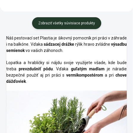
Zobraziť všetky súvisiace produkty
Náš pestovací set Plastia je šikovný pomocník pri práci v záhrade
i na balkóne. Vďaka
sádzacej drážke
rýlik hravo zvládne
výsadbu
semienok
vo vašich záhonoch.
Lopatka a hrabličky si nájdu svoje využijete všade, kde bude
treba
prevzdušniť pôdu
. Vďaka
guľatým madlam
je náradie
bezpečné použiť aj pri práci s
vermikompostérom
a pri
chove
dážďoviek
.