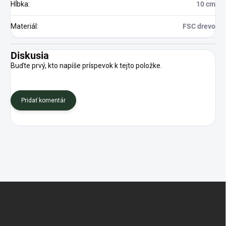
Hĺbka
:
10 cm
Materiál
:
FSC drevo
Diskusia
Buďte prvý, kto napíše príspevok k tejto položke.
Pridať komentár
Z
á
p
ä