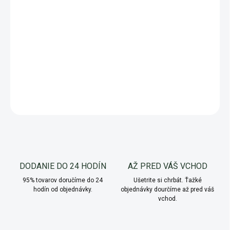
−
+
Pridať do košíka
Táto voňavá trvalka milujúca slnečné miesta, dorastá do výšky
80 cm. Má citrusovú vôňu aj chuť.
DETAILNÉ INFORMÁCIE
OPÝTAŤ SA
Uložiť
DODANIE DO 24 HODÍN
AŽ PRED VÁŠ VCHOD
95% tovarov doručíme do 24
Ušetrite si chrbát. Ťažké
hodín od objednávky.
objednávky dourčíme až pred váš
vchod.