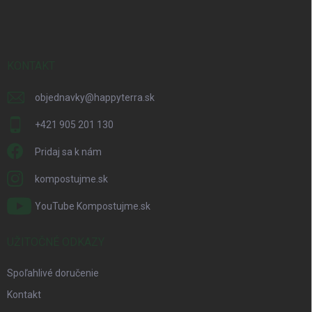
á
p
ä
t
i
KONTAKT
e
objednavky
@
happyterra.sk
+421 905 201 130
Pridaj sa k nám
kompostujme.sk
YouTube Kompostujme.sk
UŽITOČNÉ ODKAZY
Spoľahlivé doručenie
Kontakt