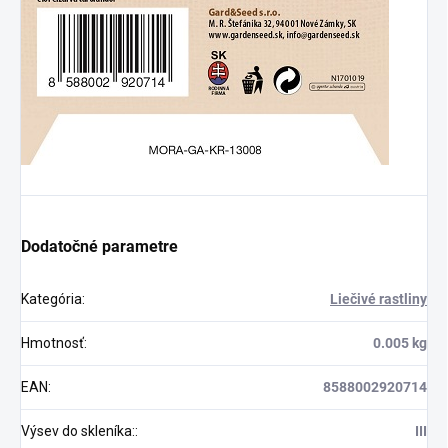
Dodatočné parametre
Kategória
:
Liečivé rastliny
Hmotnosť
:
0.005 kg
EAN
:
8588002920714
Výsev do skleníka:
:
III