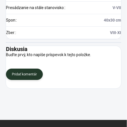
Presádzanie na stále stanovisko:
:
V-VII
Spon:
:
40x30 cm
Zber:
:
VIII-XI
Diskusia
Buďte prvý, kto napíše príspevok k tejto položke.
Pridať komentár
Z