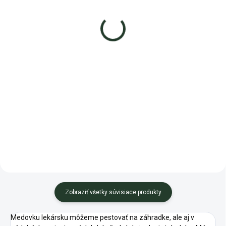
1,89 €
0,99 €
−
+
−
+
Do košíka
Do košíka
VytrvaláVytrvalá tropická tráva
Ligurček lekársky je trvácna
pestovaná v miernej klíme ako
bylina s výraznou arómou,
letnička.
ideálna do polievok, omáčok a
domácich koreninových zmesí.
Zobraziť všetky súvisiace produkty
Medovku lekársku môžeme pestovať na záhradke, ale aj v