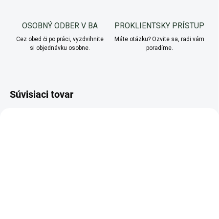
OSOBNÝ ODBER V BA
PROKLIENTSKY PRÍSTUP
Cez obed či po práci, vyzdvihnite
Máte otázku? Ozvite sa, radi vám
si objednávku osobne.
poradíme.
Súvisiaci tovar
NOVINKA
NOVINKA
AKCIA
AKCIA
SKLADOM
SKLADOM
Citrónová tráva
PREMIUM Ligurček lekársky