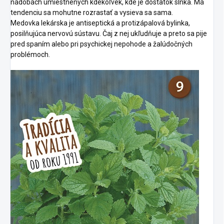
nádobách umiestnených kdekoľvek, kde je dostatok slnka. Má
tendenciu sa mohutne rozrastať a vysieva sa sama.
Medovka lekárska je antiseptická a protizápalová bylinka,
posilňujúca nervovú sústavu. Čaj z nej ukľudňuje a preto sa pije
pred spaním alebo pri psychickej nepohode a žalúdočných
problémoch.