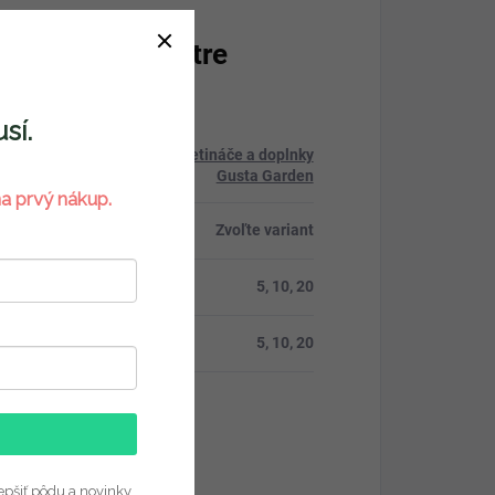
atočné parametre
sí.
Kvetináče a doplnky
ria
:
Gusta Garden
a prvý nákup.
Zvoľte variant
ks
:
5, 10, 20
ks
:
5, 10, 20
epšiť pôdu a novinky