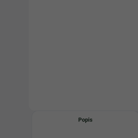
Samozavlažovací
Ná
kvetináč na bylinky Harry
kv
Herbs
6,
22,49 €
Detail
Samozavlažovací kvetináč na
Jed
bylinky Harry
prak
Herbs, mikrozeleninu,
drži
rýchlorastúce druhy šalátov,
Her
špenát aj ďalšie rastliny...
kvet
Popis