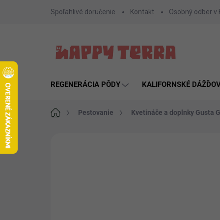
Prejsť
Spoľahlivé doručenie
Kontakt
Osobný odber v
na
obsah
REGENERÁCIA PÔDY
KALIFORNSKÉ DÁŽĎO
Domov
Pestovanie
Kvetináče a doplnky Gusta 
Neohodnotené
Podrobnosti hodnote
AKCIA
NOVINKA