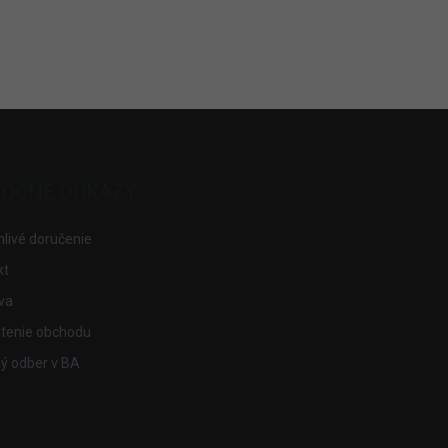
TOČNÉ ODKAZY
livé doručenie
kt
va
tenie obchodu
ý odber v BA