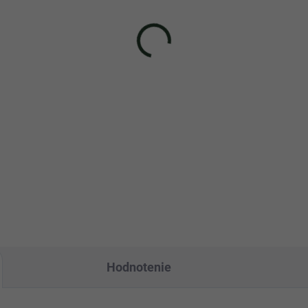
stenný držiak na
Zavlažovacie knôty pr
etináč Harry Herbs
Harry Herbs (12ks)
99 €
5,49 €
−
+
−
Do košíka
Do košíka
noduchá inštalácia pre
Zavlažovacie knôty pre Harry
tické riešenie − nástenný
Herbs zabezpečia, že budú 
ak na kvetináč Harry
vaše rastliny vždy správne
bs vám umožní umiestniť
množstvo vody. V balení sa
ináče...
nachádza...
Hodnotenie