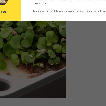
z e-shopu.
Prihlásením súhlasíte s našimi
Pravidlami na ochra