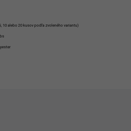
, 10 alebo 20 kusov podľa zvoleného variantu)
rbs
lyester