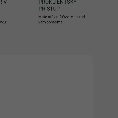
R V
PROKLIENTSKY
PRÍSTUP
Máte otázku? Ozvite sa, radi
ávku
vám poradíme.
NOVINKA
2951
2948/25
AKCIA
ADOM
SKLADOM