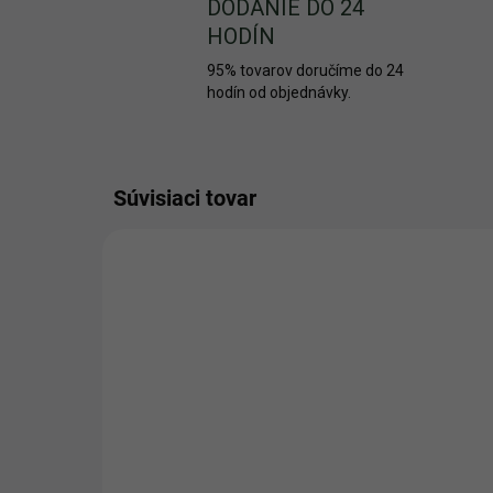
DODANIE DO 24
HODÍN
95% tovarov doručíme do 24
hodín od objednávky.
Súvisiaci tovar
NOVINKA
NOVIN
2939/BIE
AKCIA
AKCIA
SKLADOM