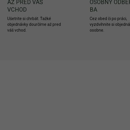
AŽ PRED VÁŠ
OSOBNÝ ODBE
VCHOD
BA
Ušetrite si chrbát. Ťažké
Cez obed či po práci,
objednávky dourčíme až pred
vyzdvihnite si objedn
váš vchod.
osobne.
KA
NOVINKA
2945
AKCIA
SKLADOM
SKL