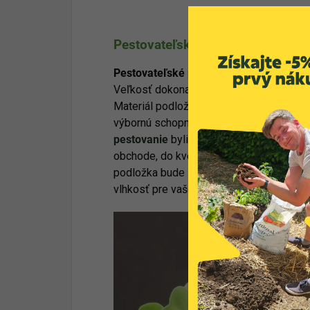
Pestovateľské podložky Harry H
Pestovateľské podložky Harry Herbs
id
Veľkosť dokonale prispôsobená pre
sam
Materiál podložiek má vynikajúcu nasiaka
výbornú schopnosť zadržiavať vodu. Po
pestovanie
byliniek? Stačí ich vybrať z n
obchode, do kvetináča vložiť podložku a 
podložka bude spájať zásobník vody so 
vlhkosť pre vaše rastliny.