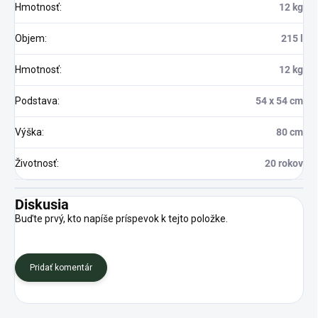
Hmotnosť
:
12 kg
Objem
:
215 l
Hmotnosť
:
12 kg
Podstava
:
54 x 54 cm
Výška
:
80 cm
Životnosť
:
20 rokov
Diskusia
Buďte prvý, kto napíše príspevok k tejto položke.
Pridať komentár