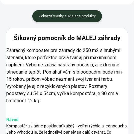
Zobraziť všetky súvisiace produkty
Šikovný pomocník do MALEJ záhrady
Záhradný kompostér pre záhrady do 250 m2 s hrubými
stenami, ktoré perfektne držia tvar aj pri maximálnom
naplnení. Výborne znáša nástrahy počasia, aj extrémne
striedanie teplôt. Pomáhať vám s bioodpadmi bude min.
15 rokov, pričom vôbec nezmení svoj tvar ani farbu.
Vyrobený je aj z recyklovaných plastov. Rozmery
podstavy sú 54 x 54cm, výška kompostéra je 80 cm a
hmotnosť 12 kg.
Návod
Kompostér zvládne poskladať každý - veľmi rýchlo a jednoducho.
Jeho výhodou je, že jednotlivé panely sa dajú otvárať, čo