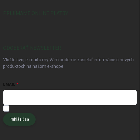
PRIJÍMAME ONLINE PLATBY
ODOBERAŤ NEWSLETTER
Vložte svoj e-mail a my Vám budeme zasielať informácie o nových
produktoch na našom e-shope.
EMAIL
Chcem dostávať tipy pre pôdu, kompost a špeciálne akcie.
Prihlásiť sa