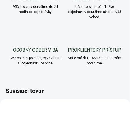
95% tovarov doručíme do 24
Ušetrite si chrbát. Ťažké
hodín od objednávky.
objednávky dourčíme až pred váš
vchod.
OSOBNÝ ODBER V BA
PROKLIENTSKY PRÍSTUP
Cez obed či po práci, vyzdvihnite
Máte otázku? Ozvite sa, radi vám
si objednávku osobne.
poradíme.
Súvisiaci tovar
AKCIA
AKCIA
+ DARČEK
ZADARMO