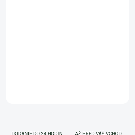
kompostovaniu pomocou dážďoviek Vám môže doraziť
v inom termín, ale veríme, že Vám urobí radosť
Chcete kompostovať správne? Prečítajte si praktické rady v
našom
blogu
.
Potrebujete kvalitný kompost už dnes? Pozrite si našu
ponuku
organických hnojív
.
DETAILNÉ INFORMÁCIE
OPÝTAŤ SA
Uložiť
DODANIE DO 24 HODÍN
AŽ PRED VÁŠ VCHOD