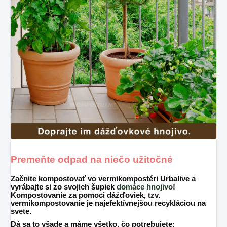
Premeňte odpad na niečo užitočné
Začnite kompostovať vo
vermikompostéri Urbalive
a
vyrábajte si zo svojich šupiek
domáce hnojivo
!
Kompostovanie za pomoci dážďoviek, tzv.
vermikompostovanie je najefektívnejšou recykláciou na
svete.
Dá sa to všade a máme všetko, čo potrebujete: