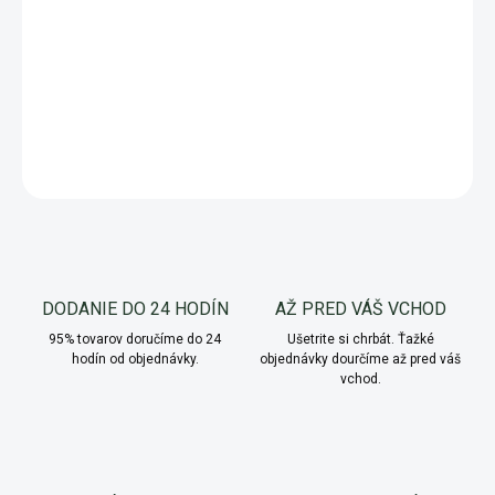
V prípade otázok volajte na číslo:
+421 905 201 130
DETAILNÉ INFORMÁCIE
OPÝTAŤ SA
Uložiť
DODANIE DO 24 HODÍN
AŽ PRED VÁŠ VCHOD
95% tovarov doručíme do 24
Ušetrite si chrbát. Ťažké
hodín od objednávky.
objednávky dourčíme až pred váš
vchod.