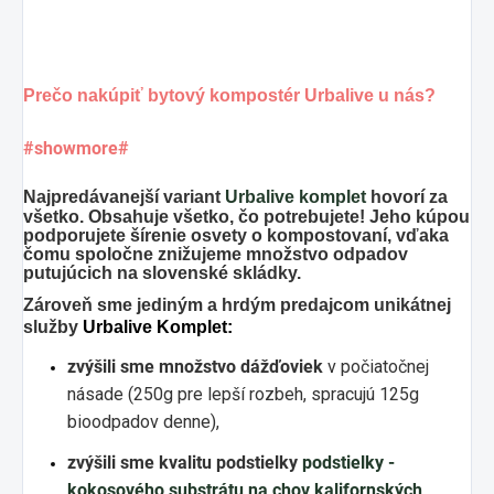
Prečo nakúpiť bytový kompostér Urbalive u nás?
#showmore#
Najpredávanejší variant
Urbalive komplet
hovorí za
všetko. Obsahuje všetko, čo potrebujete! Jeho kúpou
podporujete šírenie osvety o kompostovaní, vďaka
čomu spoločne znižujeme množstvo odpadov
putujúcich na slovenské skládky.
Zároveň sme jediným a hrdým predajcom unikátnej
služby
Urbalive Komplet
:
zvýšili sme množstvo dážďoviek
v počiatočnej
násade (250g pre lepší rozbeh, spracujú 125g
bioodpadov denne),
zvýšili sme kvalitu podstielky
podstielky -
kokosového substrátu na chov kalifornských