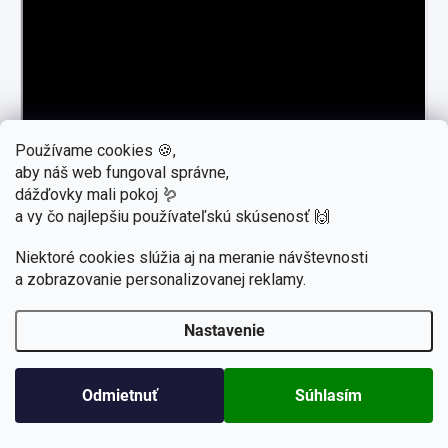
Používame cookies 🍪,
aby náš web fungoval správne,
dážďovky mali pokoj 🪱
a vy čo najlepšiu používateľskú skúsenosť 🙌
Niektoré cookies slúžia aj na meranie návštevnosti
a zobrazovanie personalizovanej reklamy.
Nastavenie
Letný výpredaj a zľavy až do -30% sú tu🌱! Len do
vypredania zásob. (Dážďovky v čase 3.-16.8.
nedoručujeme - dovolenka). Prajeme krásne leto🌞!
Odmietnuť
Súhlasím
Ešte to stíhate!🙂 Zľava 5% na prvý nákup.