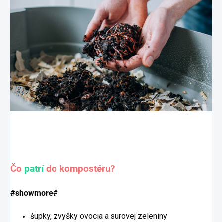
Čo
patrí
do kompostéru?
#showmore#
šupky, zvyšky ovocia a surovej zeleniny