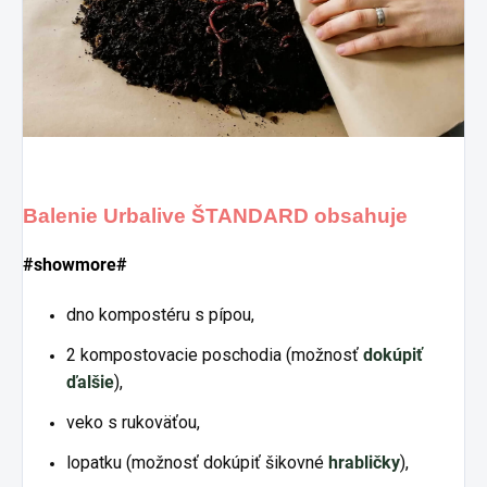
Balenie Urbalive ŠTANDARD obsahuje
#showmore#
dno kompostéru s pípou,
2 kompostovacie poschodia (možnosť
dokúpiť
ďalšie
),
v
eko s rukoväťou,
lopatku (možnosť dokúpiť šikovné
hrabličky
),