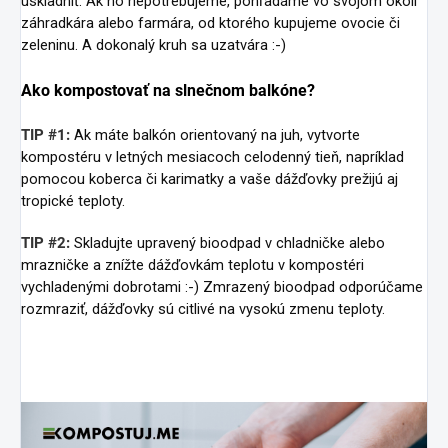
uskladniť. Ak ho nepotrebujeme, pohľadáme vo svojom okolí
záhradkára alebo farmára, od ktorého kupujeme ovocie či
zeleninu. A dokonalý kruh sa uzatvára :-)
Ako kompostovať na slnečnom balkóne?
TIP #1:
Ak máte balkón orientovaný na juh, vytvorte
kompostéru v letných mesiacoch celodenný tieň, napríklad
pomocou koberca či karimatky a vaše dážďovky prežijú aj
tropické teploty.
TIP #2:
Skladujte upravený bioodpad v chladničke alebo
mrazničke a znížte dážďovkám teplotu v kompostéri
vychladenými dobrotami :-) Zmrazený bioodpad odporúčame
rozmraziť, dážďovky sú citlivé na vysokú zmenu teploty.