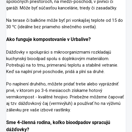
spoločných priestoroch, na medzi-poschodí, v pivnici či
garáži. Môže byť súčasťou kancelárie, triedy či zasadačky.
Na terase či balkóne môže byť pri vonkajšej teplote od 15 do
30 ℃ (ideálne bez priameho slnečného svetla).
Ako funguje kompostovanie v Urbalive?
Dážďovky v spolupráci s mikroorganizmami rozkladajú
kuchynský bioodpad spolu s doplnkovým materiálom.
Potrebujú na to tmu, primeranú teplotu a stabilné vetranie.
Keď sa naplní prvé poschodie, pridá a plní sa druhé.
Po naplnení druhého, môžete pridať tretie alebo vyprázdniť
prvé, v ktorom po 3-6 mesiacoch získame hotový
vermikompost - kvalitné hnojivo. Priebežne môžeme čapovať
aj tzv. dážďovkový čaj (vermivýluh) a používať ho na výživnú
zálievku pre vaše izbové rastlinky.
Sme 4-členná rodina, koľko bioodpadov spracujú
dážďovky?