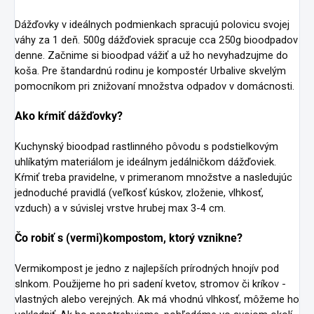
Dážďovky v ideálnych podmienkach spracujú polovicu svojej
váhy za 1 deň. 500g dážďoviek spracuje cca 250g bioodpadov
denne. Začnime si bioodpad vážiť a už ho nevyhadzujme do
koša. Pre štandardnú rodinu je kompostér Urbalive skvelým
pomocníkom pri znižovaní množstva odpadov v domácnosti.
Ako kŕmiť dážďovky?
Kuchynský bioodpad rastlinného pôvodu s podstielkovým
uhlíkatým materiálom je ideálnym jedálničkom dážďoviek.
Kŕmiť treba pravidelne, v primeranom množstve a nasledujúc
jednoduché pravidlá (veľkosť kúskov, zloženie, vlhkosť,
vzduch) a v súvislej vrstve hrubej max 3-4 cm.
Čo robiť s (vermi)kompostom, ktorý vznikne?
Vermikompost je jedno z najlepších prírodných hnojív pod
slnkom. Použijeme ho pri sadení kvetov, stromov či kríkov -
vlastných alebo verejných. Ak má vhodnú vlhkosť, môžeme ho