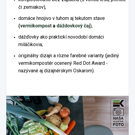
či zemiakov),
domáce hnojivo v tuhom aj tekutom stave
(
vermikompost
a
dáždovkový čaj
),
dážďovky ako praktickí novodobí domáci
miláčikovia,
originálny dizajn a rôzne farebné varianty (jediný
vermikompostér ocenený Red Dot Award -
nazývané aj dizajnérskym Oskarom).