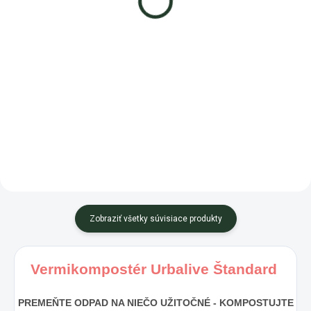
44,11 €
69,90 €
od
Detail
Detail
Chcete začať
Vermikompostér Economy - praktická
kompostovať pomocou
nádoba, ktorá vám v spolupráci
dážďoviek? Túžite na vlastnej
s dážďovkami premení
koži...
kuchynský...
Zobraziť všetky súvisiace produkty
Vermikompostér Urbalive Štandard
PREMEŇTE ODPAD NA NIEČO UŽITOČNÉ - KOMPOSTUJTE