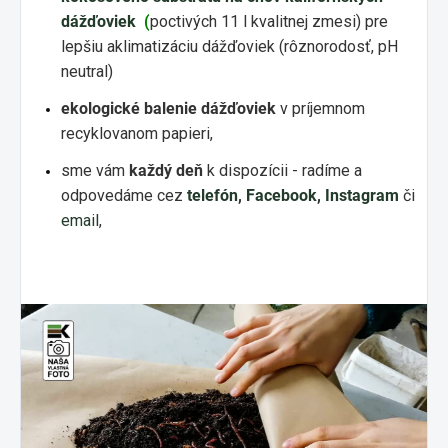
dážďoviek
(
poctivých 11 l kvalitnej zmesi) pre
lepšiu aklimatizáciu dážďoviek (rôznorodosť, pH
neutral)
ekologické balenie dážďoviek
v príjemnom
recyklovanom papieri,
sme vám
každý deň
k dispozícii - radíme a
odpovedáme cez
telefón
,
Facebook
,
Instagram
či
email
,