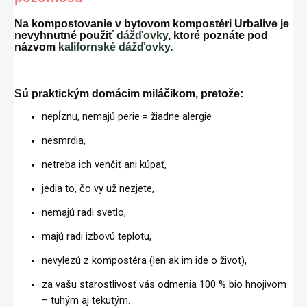
Na kompostovanie v bytovom kompostéri Urbalive je
nevyhnutné použiť
dážďovky
, ktoré poznáte pod
názvom
kalifornské dážďovky
.
Sú praktickým domácim miláčikom, pretože:
nepĺznu, nemajú perie = žiadne alergie
nesmrdia,
netreba ich venčiť ani kúpať,
jedia to, čo vy už nezjete,
nemajú radi svetlo,
majú radi izbovú teplotu,
nevylezú z kompostéra (len ak im ide o život),
za vašu starostlivosť vás odmenia 100 % bio hnojivom
– tuhým aj tekutým.