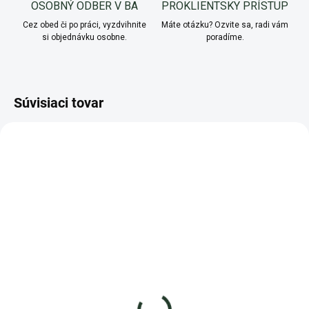
OSOBNÝ ODBER V BA
PROKLIENTSKY PRÍSTUP
Cez obed či po práci, vyzdvihnite
Máte otázku? Ozvite sa, radi vám
si objednávku osobne.
poradíme.
Súvisiaci tovar
NOVINKA
AKCIA
AKCIA
TIP
NA OBJEDNÁVKU
SKLADOM
Vermikompostér Economy
Štartovací balíček pre
Štandard
domáci vermikompostér -
VERMIŠTART
- NOVINKA 2023 -