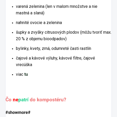
varená zelenina (len v malom množstve a nie
mastná a slaná)
nahnité ovocie a zelenina
šupky a zvyšky citrusových plodov (môžu tvoriť max.
20 % z objemu bioodpadov)
bylinky, kvety, zrná, odumreté časti rastlín
čajové a kávové výluhy, kávové filtre, čajové
vrecúška
viac
tu
Čo
ne
patrí
do kompostéru?
#showmore#