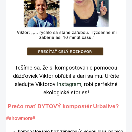
Tešíme sa, že si kompostovanie pomocou
dážďoviek Viktor obľúbil a darí sa mu. Určite
sledujte Viktorov
Instagram
, robí perfektné
ekologické stories!
Prečo mať BYTOVÝ kompostér Urbalive?
#showmore#
kompostovanie bez zápachu (s vôňou lesa, pivnice