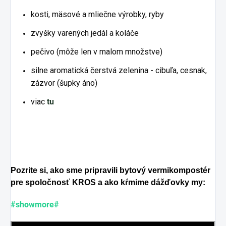
kosti, mäsové a mliečne výrobky, ryby
zvyšky varených jedál a koláče
pečivo (môže len v malom množstve)
silne aromatická čerstvá zelenina - cibuľa, cesnak,
zázvor (šupky áno)
viac
tu
Pozrite si, ako sme pripravili bytový vermikompostér
pre spoločnosť KROS a ako kŕmime dážďovky my:
#showmore#