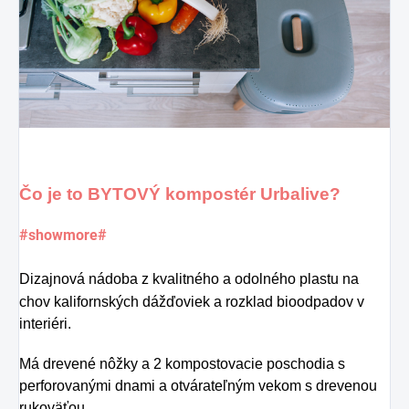
Čo je to BYTOVÝ kompostér Urbalive?
#showmore#
Dizajnová nádoba z kvalitného a odolného plastu na
chov kalifornských dážďoviek a rozklad bioodpadov v
interiéri.
Má drevené nôžky a 2 kompostovacie poschodia s
perforovanými dnami a otvárateľným vekom s drevenou
rukoväťou.