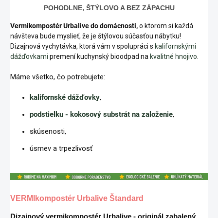
POHODLNE, ŠTÝLOVO A BEZ ZÁPACHU
Vermikompostér Urbalive do domácnosti,
o ktorom si každá
návšteva bude myslieť, že je štýlovou súčasťou nábytku!
Dizajnová vychytávka, ktorá vám v spolupráci s
kalifornskými
dážďovkami
premení kuchynský bioodpad na
kvalitné hnojivo
.
Máme všetko, čo potrebujete:
kalifornské dážďovky
,
podstielku - kokosový substrát na založenie
,
skúsenosti,
úsmev a trpezlivosť
VERMIkompostér Urbalive Štandard
Dizajnový
vermikompostér
Urbalive - originál zabalený