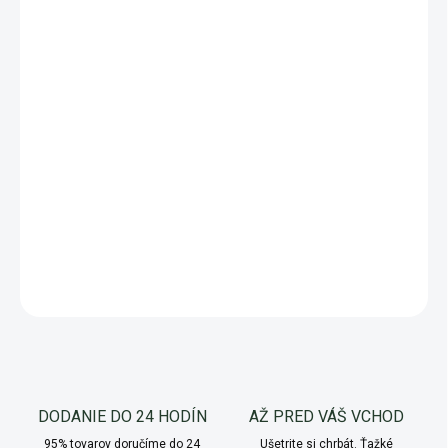
** Cena dopravného sa odvíja od hmotnosti vašej objednávky. Berte to
prosím na vedomie.
*** 7 balení a viac balíme na
polpaletu
. 10 a viac balíme na
paletu
.
Ďakujeme za pochopenie.
**** Zaujímate sa o väčší odber (viac ako 48 balení)? Napíšte nášmu
obchodníkovi
obchodníkovi
alebo mu
zavolajte
.
***** V cene substrátov 21ks a viac je aj EUR paleta v hodnote 12€ s
DPH
DETAILNÉ INFORMÁCIE
OPÝTAŤ SA
Uložiť
DODANIE DO 24 HODÍN
AŽ PRED VÁŠ VCHOD
95% tovarov doručíme do 24
Ušetrite si chrbát. Ťažké