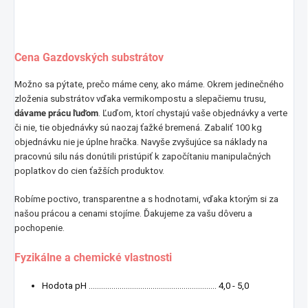
Cena Gazdovských substrátov
Možno sa pýtate, prečo máme ceny, ako máme. Okrem jedinečného
zloženia substrátov vďaka vermikompostu a slepačiemu trusu,
dávame prácu ľuďom
. Ľuďom, ktorí chystajú vaše objednávky a verte
či nie, tie objednávky sú naozaj ťažké bremená. Zabaliť 100 kg
objednávku nie je úplne hračka. Navyše zvyšujúce sa náklady na
pracovnú silu nás donútili pristúpiť k započítaniu manipulačných
poplatkov do cien ťažších produktov.
Robíme poctivo, transparentne a s hodnotami, vďaka ktorým si za
našou prácou a cenami stojíme. Ďakujeme za vašu dôveru a
pochopenie.
Fyzikálne a chemické vlastnosti
Hodota pH .............................................................. 4,0 - 5,0