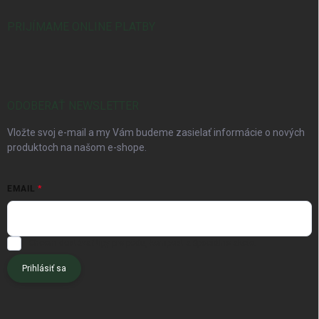
PRIJÍMAME ONLINE PLATBY
ODOBERAŤ NEWSLETTER
Vložte svoj e-mail a my Vám budeme zasielať informácie o nových
produktoch na našom e-shope.
EMAIL
Chcem dostávať tipy pre pôdu, kompost a špeciálne akcie.
Prihlásiť sa