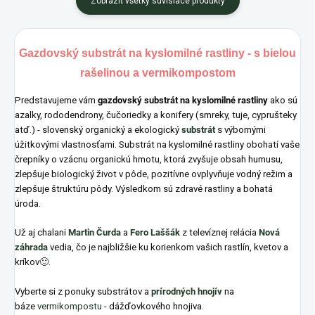
Zobraziť všetky súvisiace produkty
Gazdovský substrát na kyslomilné rastliny - s bielou
rašelinou a vermikompostom
Predstavujeme vám
gazdovský substrát na kyslomilné rastliny
ako sú
azalky, rododendrony, čučoriedky a konifery (smreky, tuje, cyprušteky
atď.) -
slovenský organický a ekologický
substrát
s výbornými
úžitkovými vlastnosťami. Substrát na kyslomilné rastliny obohatí vaše
črepníky o vzácnu organickú hmotu, ktorá zvyšuje obsah humusu,
zlepšuje biologický život v pôde, pozitívne ovplyvňuje vodný režim a
zlepšuje štruktúru pôdy. Výsledkom sú zdravé rastliny a bohatá
úroda.
Už aj chalani
Martin Čurda
a
Fero Laššák
z televíznej relácia
Nová
záhrada
vedia, čo je najbližšie ku korienkom vašich rastlín, kvetov a
kríkov🙂.
Vyberte si z ponuky substrátov a
prírodných hnojív
na
báze
vermikompostu
- dážďovkového hnojiva.