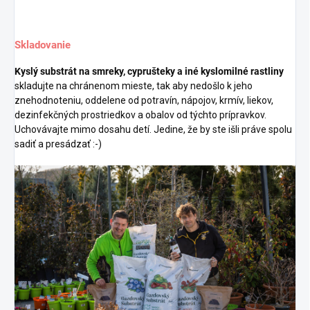
Skladovanie
Kyslý substrát na smreky, cyprušteky a iné kyslomilné rastliny
skladujte na chránenom mieste, tak aby nedošlo k jeho
znehodnoteniu, oddelene od potravín, nápojov, krmív, liekov,
dezinfekčných prostriedkov a obalov od týchto prípravkov.
Uchovávajte mimo dosahu detí. Jedine, že by ste išli práve spolu
sadiť a presádzať :-)