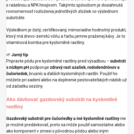
s rašelinou a NPK hnojivom. Takýmto spôsobom je dosiahnutá
rovnomernosť rozloženia jednotlivých zložiek vo výslednom
substráte.
Výsledkom je čistý, certifikovaný, mimoriadne hodnotný produkt,
ktorý má drevo-zemitú vôňu a farbu jemne praženej kávy. Je to
vitamínová bomba pre kyslomilné rastliny.
🌱
Jarný tip
Pripravte pôdu pre kyslomilné rastliny pred výsadbou –
substrát
s nízkym pH
podporuje
zdravý rast azaliek, rododendrónov a
čučoriedok,
brusníc a ďalších kyslomilných rastlín. Použiť ho
môžete pri sadení alebo na doplnenie pestovateľských nádob
už
od začiatku sezóny.
Ako dávkovať gazdovský substrát na kyslomilné
rastliny
Gazdovský substrát pre čučoriedky a iné kyslomilné rastliny
nie
je možné predávkovať, preto sa môže použiť samostatne alebo
ako komponent v zmesi s pôvodnou pôdou alebo iným