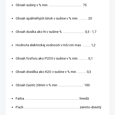
Obsah sušiny v % min. .......................................... 75
Obsah spáliteľných látok v sušine v % min. ........... 20
Obsah dusíka ako N v sušine % ............................ 0,3 - 1,7
Hodnota elektrickej vodivosti v mS/cm max. .......... 1,2
Obsah fosforu ako P2O5 v sušine v % min. ........... 0,1
Obsah draslíka ako K2O v sušine v % min. ........... 0,3
Obsah častíc 20mm v % min. ................................ 100
Farba ...................................................................... hnedá
Pach ....................................................................... zemito-drevitý