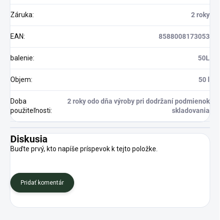
Záruka
:
2 roky
EAN
:
8588008173053
balenie
:
50L
Objem
:
50 l
Doba
2 roky odo dňa výroby pri dodržaní podmienok
použiteľnosti
:
skladovania
Diskusia
Buďte prvý, kto napíše príspevok k tejto položke.
Pridať komentár