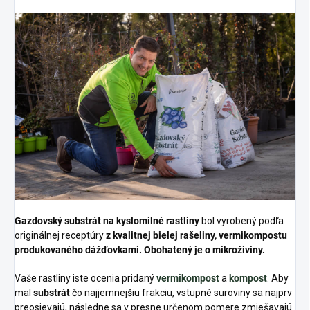
Gazdovský substrát na kyslomilné rastliny
bol vyrobený podľa
originálnej receptúry
z kvalitnej bielej rašeliny, vermikompostu
produkovaného dážďovkami. Obohatený je o mikroživiny.
Vaše rastliny iste ocenia pridaný
vermikompost
a
kompost
. Aby
mal
substrát
čo najjemnejšiu frakciu, vstupné suroviny sa najprv
preosievajú, následne sa v presne určenom pomere zmiešavajú