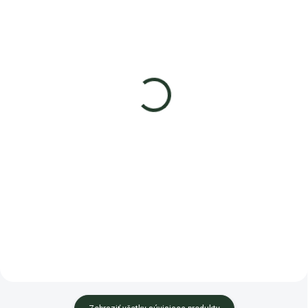
SKLADOM
SKLADOM
Pôdny biostimulant a
Pôdny biostimulant a
prírodné hnojivo
prírodné hnojivo
ekofertile®plant
microfertile® plant
11,99 €
11,99 €
od
od
Detail
Detail
Pôdny biostimulant a prírodné
Pôdny biostimulant a prírodné
hnojivo ekofertile®plant je
hnojivo microfertile® plant je
organický stimulant na zeleninu,
organický stimulant v tekutej
ovocie, obilniny aj trávnik,...
forme, ktorý zlepšuje klíčivosť...