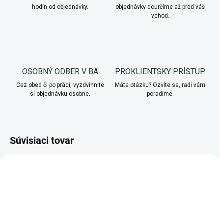
hodín od objednávky.
objednávky dourčíme až pred váš
vchod.
OSOBNÝ ODBER V BA
PROKLIENTSKY PRÍSTUP
Cez obed či po práci, vyzdvihnite
Máte otázku? Ozvite sa, radi vám
si objednávku osobne.
poradíme.
Súvisiaci tovar
NOVINKA
NOVINKA
AKCIA
AKCIA
VIAC ZA MENEJ
VIAC ZA MENEJ