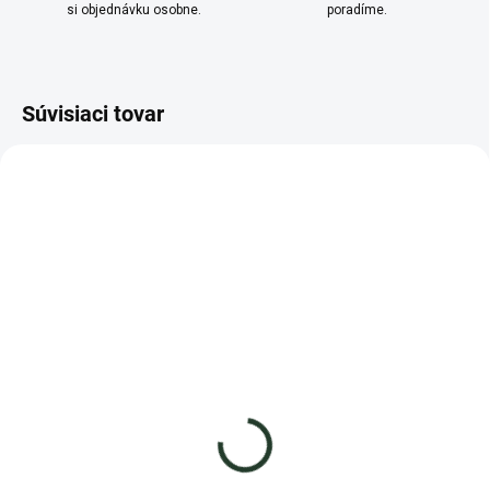
si objednávku osobne.
poradíme.
Súvisiaci tovar
SKLADOM
SKLADOM
Bezodpadová hubka na riad
Hubka na riad - jahody
zelená
2,55 €
1,99 €
−
+
−
+
Do košíka