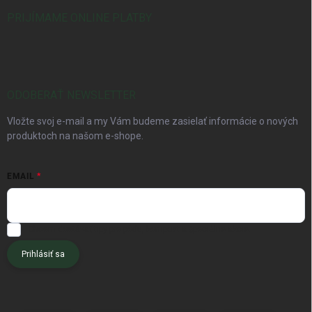
PRIJÍMAME ONLINE PLATBY
ODOBERAŤ NEWSLETTER
Vložte svoj e-mail a my Vám budeme zasielať informácie o nových
produktoch na našom e-shope.
EMAIL
Chcem dostávať tipy pre pôdu, kompost a špeciálne akcie.
Prihlásiť sa