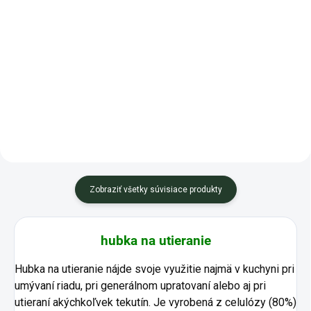
Do košíka
Hubka na riad z prírodného
Hubka na riad z prírodného
materiálu v originálnom dizajne.
materiálu v originálnom dizajne.
Po použití je možné ju
Po použití je možné ju
skompostovať.
skompostovať.
Zobraziť všetky súvisiace produkty
hubka na utieranie
Hubka na utieranie nájde svoje využitie najmä v kuchyni pri
umývaní riadu, pri generálnom upratovaní alebo aj pri
utieraní akýchkoľvek tekutín. Je vyrobená z celulózy (80%)