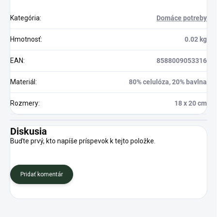
Kategória
:
Domáce potreby
Hmotnosť
:
0.02 kg
EAN
:
8588009053316
Materiál
:
80% celulóza, 20% bavlna
Rozmery
:
18 x 20 cm
Diskusia
Buďte prvý, kto napíše príspevok k tejto položke.
Pridať komentár