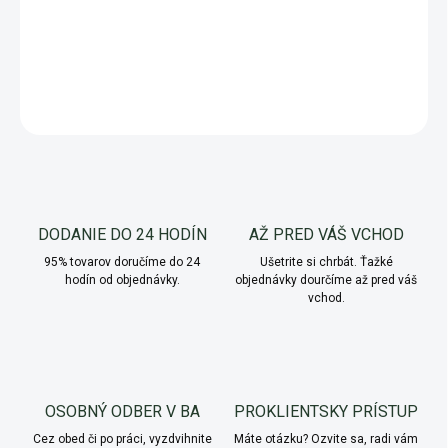
Po použití je možné ju skompostovať
.
DETAILNÉ INFORMÁCIE
OPÝTAŤ SA
Uložiť
DODANIE DO 24 HODÍN
AŽ PRED VÁŠ VCHOD
95% tovarov doručíme do 24
Ušetrite si chrbát. Ťažké
hodín od objednávky.
objednávky dourčíme až pred váš
vchod.
OSOBNÝ ODBER V BA
PROKLIENTSKY PRÍSTUP
Cez obed či po práci, vyzdvihnite
Máte otázku? Ozvite sa, radi vám