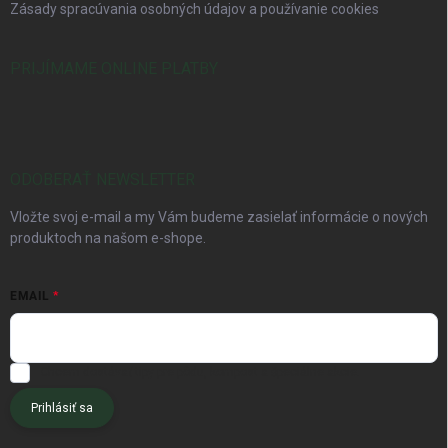
Zásady spracúvania osobných údajov a používanie cookies
PRIJÍMAME ONLINE PLATBY
ODOBERAŤ NEWSLETTER
Vložte svoj e-mail a my Vám budeme zasielať informácie o nových
produktoch na našom e-shope.
EMAIL
Chcem dostávať tipy pre pôdu, kompost a špeciálne akcie.
Prihlásiť sa