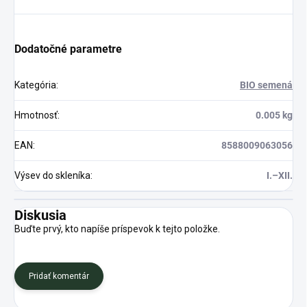
Dodatočné parametre
Kategória
:
BIO semená
Hmotnosť
:
0.005 kg
EAN
:
8588009063056
Výsev do skleníka
:
I.–XII.
Diskusia
Buďte prvý, kto napíše príspevok k tejto položke.
Pridať komentár