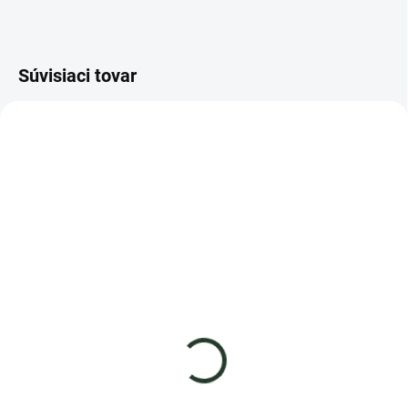
Súvisiaci tovar
AKCIA
NOVINKA
VIAC ZA MENEJ
AKCIA
SKLADOM
SKLADOM
BIO Bazalka pravá
Gazdovský substrát na
1,99 €
výsev a množenie - 20 litrov
−
+
3,99 €
−
+
Do košíka