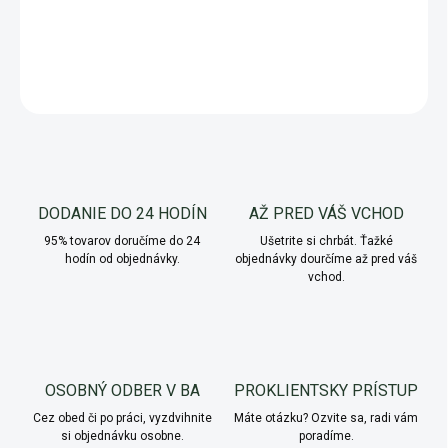
(korenie).
DETAILNÉ INFORMÁCIE
OPÝTAŤ SA
Uložiť
DODANIE DO 24 HODÍN
AŽ PRED VÁŠ VCHOD
95% tovarov doručíme do 24
Ušetrite si chrbát. Ťažké
hodín od objednávky.
objednávky dourčíme až pred váš
vchod.
OSOBNÝ ODBER V BA
PROKLIENTSKY PRÍSTUP
Cez obed či po práci, vyzdvihnite
Máte otázku? Ozvite sa, radi vám
si objednávku osobne.
poradíme.