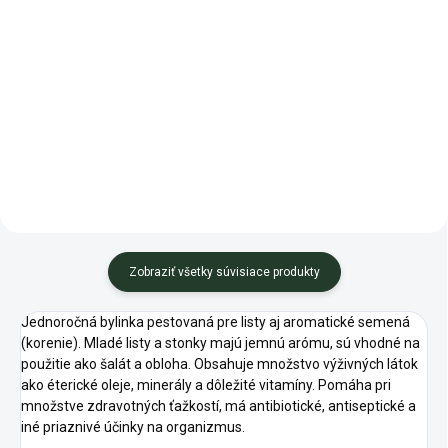
Do košíka
Bohato aromatická zelená
odroda s príjemnou pikantnou
Gazdovský substrát na výsev a
chuťou.
množenie rastlín je originálny
substrát s výnimočnými
úžitkovými vlastnosťami, ktoré
zabezpečia...
Zobraziť všetky súvisiace produkty
Jednoročná bylinka pestovaná pre listy aj aromatické semená
(korenie). Mladé listy a stonky majú jemnú arómu, sú vhodné na
použitie ako šalát a obloha. Obsahuje množstvo výživných látok
ako éterické oleje, minerály a dôležité vitamíny. Pomáha pri
množstve zdravotných ťažkostí, má antibiotické, antiseptické a
iné priaznivé účinky na organizmus.