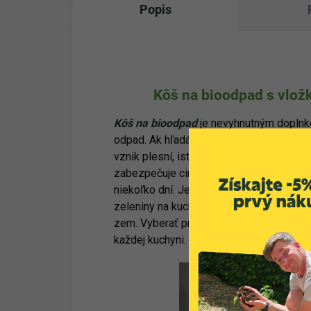
Popis
Kôš na bioodpad s vlož
Kôš na bioodpad
je nevyhnutným doplnko
odpad. Ak hľadáte praktické riešenie, kt
vznik plesní, iste vás osloví
kôš na bioo
zabezpečuje cirkuláciu vzduchu, čo vám 
niekoľko dní. Jeho veľkosť umožňuje polo
zeleniny na kuchynskú linku. Ak ho práve
zem. Vyberať pritom môžete z dvoch neut
každej kuchyni.