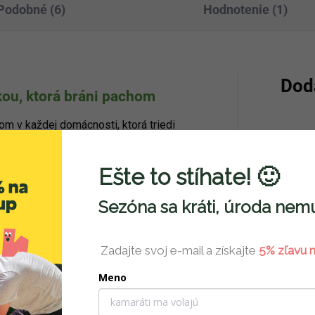
Podobné (6)
Hodnotenie (1)
Dod
kou, ktorá bráni pachom
m v každej domácnosti, ktorá triedi
oré bude eliminovať nepríjemné pachy a
Kategó
dpad s vložkou.
Odnímateľná vložka
Ešte to stíhate! 🙂
umožní uchovávať v koši bioodpad aj
EAN
:
žiť ho počas prípravy ovocia či
Sezóna sa kráti, úroda nemu
 nebudete potrebovať, postavíte ho na
Výška
:
rálnych odtieňov, ktoré zapasujú ku
Zadajte svoj e-mail a získajte
5% zľavu n
Šírka
:
Meno
Hĺbka
: