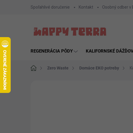
Prejsť
Spoľahlivé doručenie
Kontakt
Osobný odber v
na
obsah
REGENERÁCIA PÔDY
KALIFORNSKÉ DÁŽĎO
Domov
Zero Waste
Domáce EKO potreby
K
1 hodnotenie
Podrobnosti hodnoteni
AKCIA
NOVINKA