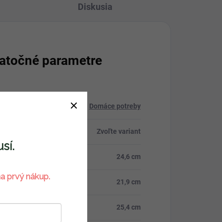
Diskusia
atočné parametre
ria
:
Domáce potreby
Zvoľte variant
sí.
24,6 cm
a prvý nákup.
21,9 cm
25,4 cm