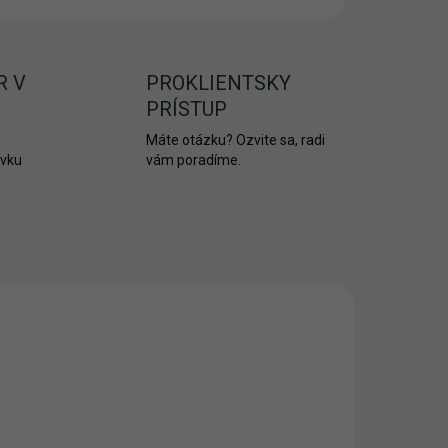
R V
PROKLIENTSKY
PRÍSTUP
Máte otázku? Ozvite sa, radi
ávku
vám poradíme.
NOVINKA
SLO5
1896/SIV
AKCIA