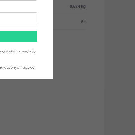
osť
:
0,684 kg
6 l
epšiť pôdu a novinky
nu osobných údajov