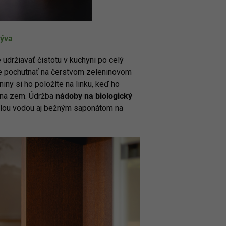
mýva
držiavať čistotu v kuchyni po celý
ete pochutnať na čerstvom zeleninovom
iny si ho položíte na linku, keď ho
 na zem. Údržba
nádoby na biologický
plou vodou aj bežným saponátom na