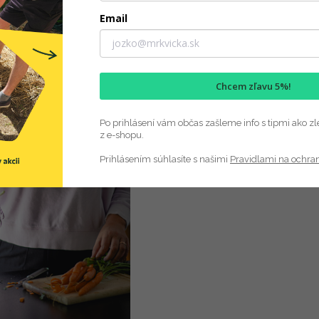
Hmotn
Email
Objem
:
Chcem zľavu 5%!
Po prihlásení vám občas zašleme info s tipmi ako zl
z e-shopu.
Prihlásením súhlasíte s našimi
Pravidlami na ochra