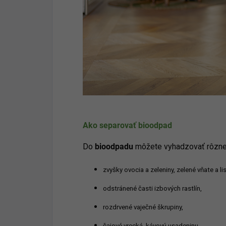
Ako separovať bioodpad
Do
bioodpadu
môžete vyhadzovať rôzne 
zvyšky ovocia a zeleniny, zelené vňate a lis
odstránené časti izbových rastlín,
rozdrvené vaječné škrupiny,
čajové vrecká, kávovú usadeninu,