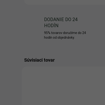
DODANIE DO 24
HODÍN
95% tovarov doručíme do 24
hodín od objednávky.
Súvisiaci tovar
AKCIA
TIP
81/8
TIP
VERMI