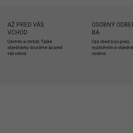
AŽ PRED VÁŠ
OSOBNÝ ODBE
VCHOD
BA
Ušetrite si chrbát. Ťažké
Cez obed či po práci,
objednávky dourčíme až pred
vyzdvihnite si objedn
váš vchod.
osobne.
AKCIA
60/100
2107/
ŠTART