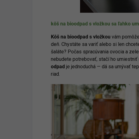
kôš na bioodpad s vložkou sa ľahko u
Kôš na bioodpad s vložkou
vám pomôže u
deň. Chystáte sa variť alebo si len chc
šaláte? Počas spracúvania ovocia a zelen
nebudete potrebovať, stačí ho umiestniť
odpad
je jednoduchá — dá sa umývať te
riad.