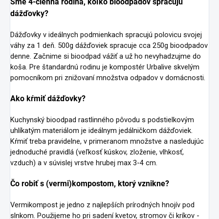
Sme 4-členná rodina, koľko bioodpadov spracujú
dážďovky?
Dážďovky v ideálnych podmienkach spracujú polovicu svojej
váhy za 1 deň. 500g dážďoviek spracuje cca 250g bioodpadov
denne. Začnime si bioodpad vážiť a už ho nevyhadzujme do
koša. Pre štandardnú rodinu je kompostér Urbalive skvelým
pomocníkom pri znižovaní množstva odpadov v domácnosti.
Ako kŕmiť dážďovky?
Kuchynský bioodpad rastlinného pôvodu s podstielkovým
uhlíkatým materiálom je ideálnym jedálničkom dážďoviek.
Kŕmiť treba pravidelne, v primeranom množstve a nasledujúc
jednoduché pravidlá (veľkosť kúskov, zloženie, vlhkosť,
vzduch) a v súvislej vrstve hrubej max 3-4 cm.
Čo robiť s (vermi)kompostom, ktorý vznikne?
Vermikompost je jedno z najlepších prírodných hnojív pod
slnkom. Použijeme ho pri sadení kvetov, stromov či kríkov -