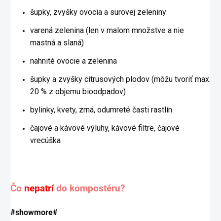
šupky, zvyšky ovocia a surovej zeleniny
varená zelenina (len v malom množstve a nie
mastná a slaná)
nahnité ovocie a zelenina
šupky a zvyšky citrusových plodov (môžu tvoriť max.
20 % z objemu bioodpadov)
bylinky, kvety, zrná, odumreté časti rastlín
čajové a kávové výluhy, kávové filtre, čajové
vrecúška
Čo
nepatrí
do kompostéru?
#showmore#