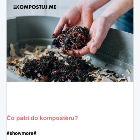
Čo patrí do kompostéru?
#showmore#