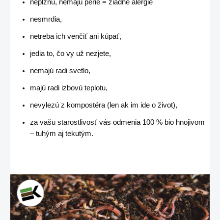
nepĺznu, nemajú perie = žiadne alergie
nesmrdia,
netreba ich venčiť ani kúpať,
jedia to, čo vy už nezjete,
nemajú radi svetlo,
majú radi izbovú teplotu,
nevylezú z kompostéra (len ak im ide o život),
za vašu starostlivosť vás odmenia 100 % bio hnojivom
– tuhým aj tekutým.