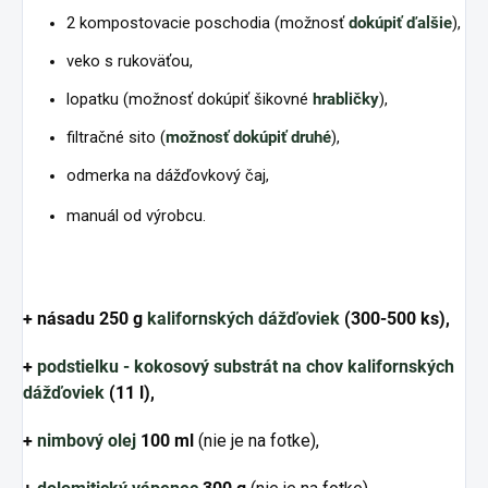
2 kompostovacie poschodia (možnosť
dokúpiť ďalšie
),
veko s rukoväťou,
lopatku (možnosť dokúpiť šikovné
hrabličky
),
filtračné sito (
možnosť dokúpiť druhé
),
odmerka na dážďovkový čaj,
manuál od výrobcu.
+ násadu 250 g
kalifornských dážďoviek
(300-500 ks),
+
podstielku - kokosový substrát na chov kalifornských
dážďoviek
(11 l)
,
+
nimbový olej
100 ml
(nie je na fotke),