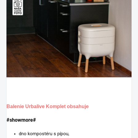
Balenie Urbalive Komplet obsahuje
#showmore#
dno kompostéru s pípou,