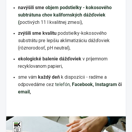
navýšili sme
objem podstielky - kokosového
subtrátuna chov kalifornských dážďoviek
(
poctivých 11 l kvalitnej zmesi),
zvýšili sme kvalitu
podstielky-kokosového
substrátu pre lepšiu aklimatizáciu dážďoviek
(rôznorodosť, pH neutral),
ekologické balenie dážďoviek
v príjemnom
recyklovanom papieri,
sme vám
každý deň
k dispozícii - radíme a
odpovedáme cez
telefón
,
Facebook
,
Instagram
či
email
,