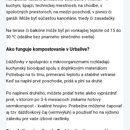
kuchyni, špajzi, technickej miestnosti, na chodbe, v
spoločných priestoroch, na medzi-poschodí, v pivnici či
garáži. Môže byť súčasťou kancelárie, triedy či zasadačky.
Na terase či balkóne môže byť pri vonkajšej teplote od 15 do
30 ℃ (ideálne bez priameho slnečného svetla).
Ako funguje kompostovanie v Urbalive?
ážďovky v spolupráci s mikroorganizmami rozkladajú
D
kuchynský bioodpad spolu s doplnkovým materiálom.
Potrebujú na to tmu, primeranú teplotu a stabilné vetranie.
Keď sa naplní prvé poschodie, pridá a plní sa druhé.
Po naplnení druhého, môžete pridať tretie alebo vyprázdniť
prvé, v ktorom po 3-6 mesiacoch získame hotový
vermikompost - kvalitné hnojivo. Priebežne môžeme čapovať
aj tzv. dážďovkový čaj (vermivýluh) a používať ho na výživnú
zálievku pre vaše izbové rastlinky.