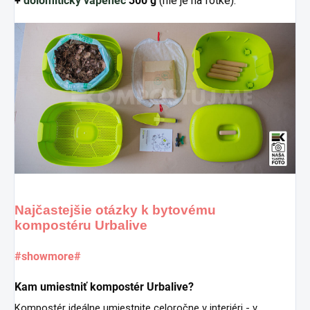
+
dolomitický vápenec
300 g
(nie je na fotke).
Najčastejšie otázky k bytovému
kompostéru Urbalive
#showmore#
Kam umiestniť kompostér Urbalive?
Kompostér ideálne umiestnite celoročne v interiéri - v