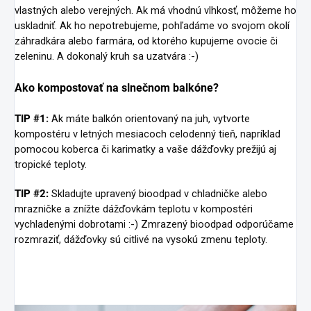
vlastných alebo verejných. Ak má vhodnú vlhkosť, môžeme ho
uskladniť. Ak ho nepotrebujeme, pohľadáme vo svojom okolí
záhradkára alebo farmára, od ktorého kupujeme ovocie či
zeleninu. A dokonalý kruh sa uzatvára :-)
Ako kompostovať na slnečnom balkóne?
TIP #1
:
Ak máte balkón orientovaný na juh, vytvorte
kompostéru v letných mesiacoch celodenný tieň, napríklad
pomocou koberca či karimatky a vaše dážďovky prežijú aj
tropické teploty.
TIP #2:
Skladujte upravený bioodpad v chladničke alebo
mrazničke a znížte dážďovkám teplotu v kompostéri
vychladenými dobrotami :-) Zmrazený bioodpad odporúčame
rozmraziť, dážďovky sú citlivé na vysokú zmenu teploty.