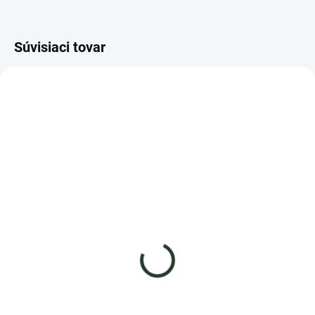
Súvisiaci tovar
AKCIA
TIP
TIP
VERMIŠTART
SKLADOM
OBJEDNANÉ
Štartovací balíček pre
Kalifornské dážďovky -
domáci vermikompostér -
Eisenia fetida
VERMIŠTART
- JEDNOTKA NA SLOVENSKU -
44,11 €
od
17,90 €
od
Detail
Detail