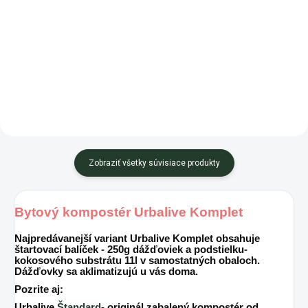
Chcete začať
🪱 Najlacnejší pomocníci do
kompostovať pomocou
záhrady, ktorí pracujú 24 hodín
dážďoviek? Túžite na vlastnej
denne. Kalifornské dážďovky
koži...
premieňajú bioodpad z kuchyne
aj...
Zobraziť všetky súvisiace produkty
Bytový kompostér Urbalive Komplet
Najpredávanejší variant
Urbalive
Komplet
obsahuje
štartovací balíček - 250g dážďoviek a podstielku-
kokosového substrátu 11l v samostatných obaloch.
Dážďovky sa aklimatizujú u vás doma.
Pozrite aj:
Urbalive
Štandard
- originál zabalený kompostér od