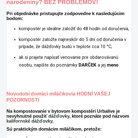
narodeniny? BEZ PROBLÉMOV!
Pri objednávke pristupujte zodpovedne k nasledujúcim
bodom:
kompostér je ideálne založiť do 48 hodín od doručenia,
kompostér založte najneskôr do 5 dní od doručenia v
prípade, že dážďovky budú v teplote cca 10 °C,
ak si prajete napísať venovanie pre obdarovávanú
osobu, napíšte do poznámky
DARČEK
a jej
meno
Novodobí domáci miláčikovia HODNÍ VAŠEJ
POZORNOSTI
Na kompostovanie v bytovom kompostéri Urbalive je
nevyhnutné použiť
dážďovky
, ktoré poznáte pod názvom
kalifornské dážďovky
.
Sú praktickým domácim miláčikom, pretože: