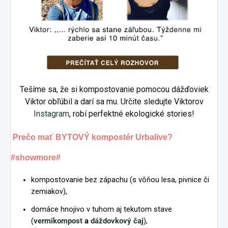
Tešíme sa, že si kompostovanie pomocou dážďoviek
Viktor obľúbil a darí sa mu. Určite sledujte Viktorov
Instagram
, robí perfektné ekologické stories!
Prečo mať BYTOVÝ kompostér Urbalive?
#showmore#
kompostovanie bez zápachu (s vôňou lesa, pivnice či
zemiakov),
domáce hnojivo v tuhom aj tekutom stave
(
vermikompost
a
dáždovkový čaj
),