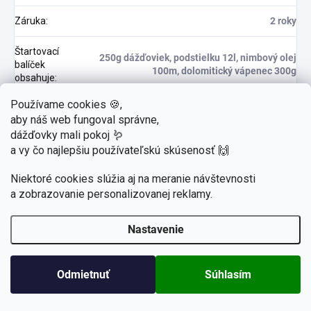
Záruka
:
2 roky
Štartovací
250g dážďoviek, podstielku 12l, nimbový olej
balíček
100m, dolomitický vápenec 300g
obsahuje
:
Používame cookies 🍪,
Rozmery
60,5 (v) x 50,5 (š) x 38 (h) cm
aby náš web fungoval správne,
balenia
:
dážďovky mali pokoj 🪱
a vy čo najlepšiu používateľskú skúsenosť 🙌
Rozmery
45 (v) x 53 (š) x 40 (h) cm
kompostéru
:
Niektoré cookies slúžia aj na meranie návštevnosti
a zobrazovanie personalizovanej reklamy.
Hmotnosť
12 kg
balenia
:
Nastavenie
Letný výpredaj a zľavy až do -30% sú tu🌱! Len do
Online
vypredania zásob. (Dážďovky v čase 3.-16.8.
poradenstvo
prístup do uzavretej skupiny
nedoručujeme - dovolenka). Prajeme krásne leto🌞!
:
Odmietnuť
Súhlasím
Ešte to stíhate!🙂 Zľava 5% na prvý nákup.