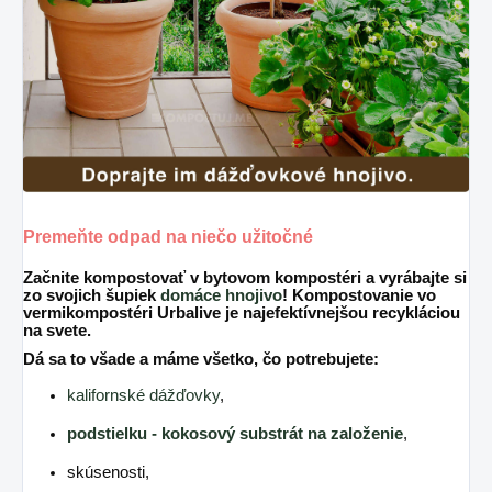
Premeňte odpad na niečo užitočné
Začnite kompostovať v
bytovom kompostéri
a vyrábajte si
zo svojich šupiek
domáce hnojivo
! Kompostovanie vo
vermikompostéri Urbalive je najefektívnejšou recykláciou
na svete.
Dá sa to všade a máme všetko, čo potrebujete:
kalifornské dážďovky
,
podstielku - kokosový substrát na založenie
,
skúsenosti,