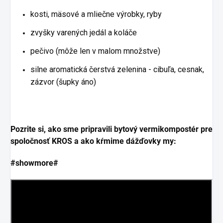
kosti, mäsové a mliečne výrobky, ryby
zvyšky varených jedál a koláče
pečivo (môže len v malom množstve)
silne aromatická čerstvá zelenina - cibuľa, cesnak,
zázvor (šupky áno)
Pozrite si, ako sme pripravili bytový vermikompostér pre
spoločnosť KROS a ako kŕmime dážďovky my:
#showmore#