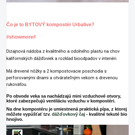
Čo je to BYTOVÝ kompostér Urbalive?
#showmore#
Dizajnová nádoba z kvalitného a odolného plastu na chov
kalifornských dážďoviek a rozklad bioodpadov v interiéri.
Má drevené nôžky a 2 kompostovacie poschodia s
perforovanými dnami a otvárateľným vekom s drevenou
rukoväťou.
Po obvode veka sa nachádzajú mini vzduchové otvory,
ktoré zabezpečujú ventiláciu vzduchu v kompostéri.
Na dne kompostéru je umiestnená praktická pípa, z ktorej
môžete vypúšťať tzv.
dážďovkový čaj
- kvalitné tekuté bio
hnojivo.