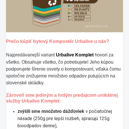
Prečo kúpiť bytový Kompostér Urbalive u nás?
Najpredávanejší variant
Urbalive Komplet
hovorí za
všetko. Obsahuje všetko, čo potrebujete! Jeho kúpou
podporujete šírenie osvety o kompostovaní, vďaka čomu
spoločne znižujeme množstvo odpadov putujúcich na
slovenské skládky.
Zároveň sme jediným a hrdým predajcom unikátnej
služby Urbalive Komplet:
zvýšili sme množstvo dážďoviek
v počiatočnej
násade (250g pre lepší rozbeh, spracujú 125g
bioodpadov denne),