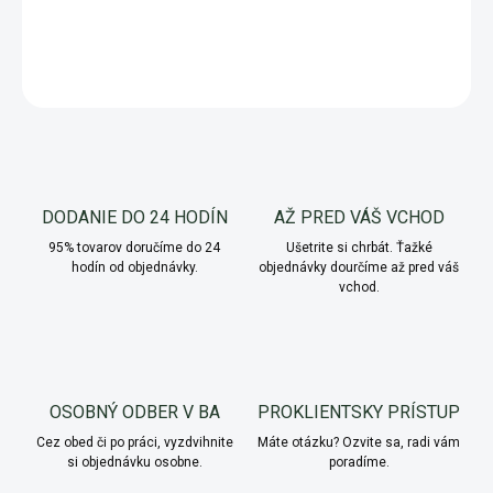
DETAILNÉ INFORMÁCIE
OPÝTAŤ SA
Uložiť
DODANIE DO 24 HODÍN
AŽ PRED VÁŠ VCHOD
95% tovarov doručíme do 24
Ušetrite si chrbát. Ťažké
hodín od objednávky.
objednávky dourčíme až pred váš
vchod.
OSOBNÝ ODBER V BA
PROKLIENTSKY PRÍSTUP
Cez obed či po práci, vyzdvihnite
Máte otázku? Ozvite sa, radi vám
si objednávku osobne.
poradíme.